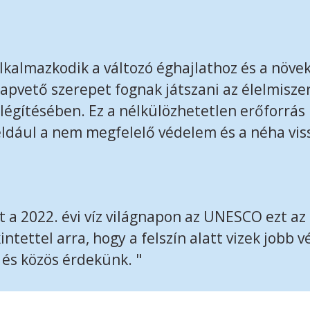
lkalmazkodik a változó éghajlathoz és a növe
alapvető szerepet fognak játszani az élelmiszer 
elégítésében. Ez a nélkülözhetetlen erőforrás
ldául a nem megfelelő védelem és a néha vis
 a 2022. évi víz világnapon az UNESCO ezt az
intettel arra, hogy a felszín alatt vizek jobb 
 és közös érdekünk. "