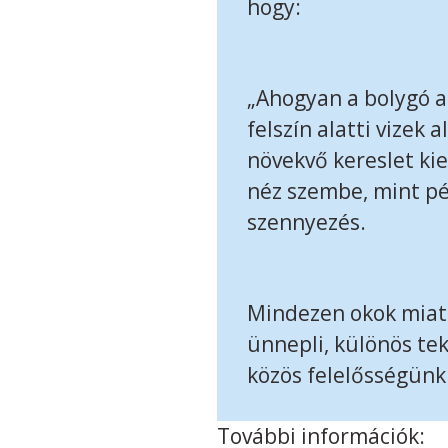
hogy:
„Ahogyan a bolygó a
felszín alatti vizek 
növekvő kereslet ki
néz szembe, mint pé
szennyezés.
Mindezen okok miatt
ünnepli, különös tek
közös felelősségünk
További információk: