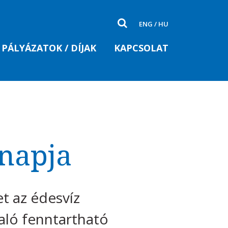
ENG
/
HU
PÁLYÁZATOK / DÍJAK
KAPCSOLAT
gnapja
et az édesvíz
aló fenntartható