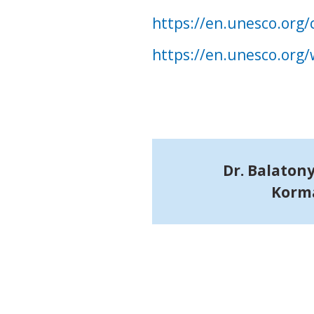
https://en.unesco.or
https://en.unesco.or
Dr. Balaton
Kormá