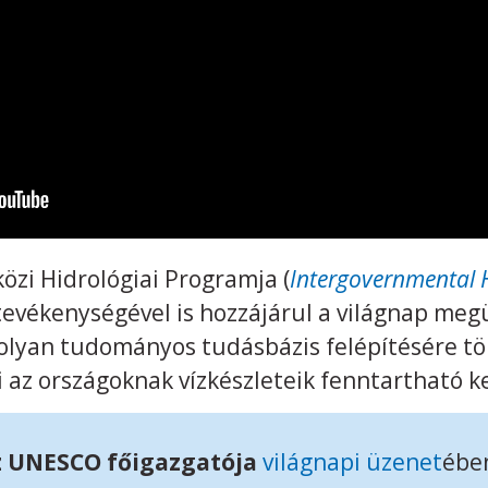
zi Hidrológiai Programja (
Intergovernmental
 tevékenységével is hozzájárul a világnap m
olyan tudományos tudásbázis felépítésére tör
i az országoknak vízkészleteik fenntartható k
z UNESCO főigazgatója
világnapi üzenet
ébe