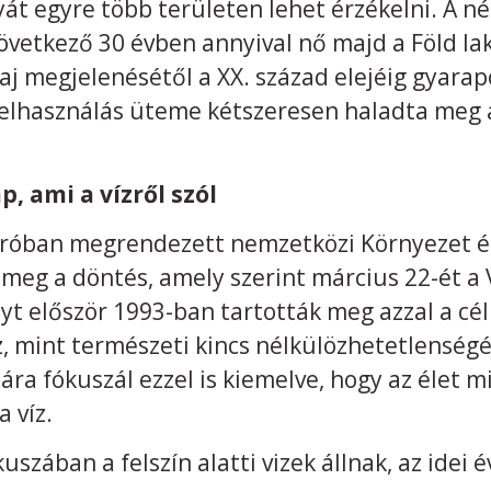
át egyre több területen lehet érzékelni. A 
övetkező 30 évben annyival nő majd a Föld la
aj megjelenésétől a XX. század elejéig gyarap
zfelhasználás üteme kétszeresen haladta meg
 ami a vízről szól
iróban megrendezett nemzetközi Környezet é
 meg a döntés, amely szerint március 22-ét a 
yt először 1993-ban tartották meg azzal a céll
, mint természeti kincs nélkülözhetetlenségé
a fókuszál ezzel is kiemelve, hogy az élet m
a víz.
szában a felszín alatti vizek állnak, az idei 