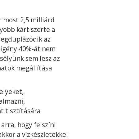
 most 2,5 milliárd
yobb kárt szerte a
 megduplázódik az
ízigény 40%-át nem
esélyünk sem lesz az
matok megállítása
elyeket,
almazni,
t tisztítására
arra, hogy felszíni
kor a vízkészletekkel