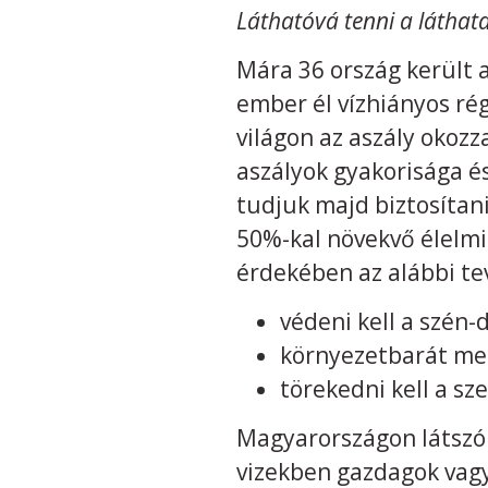
Láthatóvá tenni a láthata
Mára 36 ország került 
ember él vízhiányos ré
világon az aszály okoz
aszályok gyakorisága és
tudjuk majd biztosítan
50%-kal növekvő élelmi
érdekében az alábbi t
védeni kell a szén-
környezetbarát mez
törekedni kell a sz
Magyarországon látszóla
vizekben gazdagok vagy