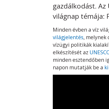
gazdálkodást. Az
világnap témája: F
Minden évben a víz vil
világjelentés
, melynek 
vízügyi politikák kiala
elkészítését az
UNESCO 
minden esztendőben iga
napon mutatják be a
ki