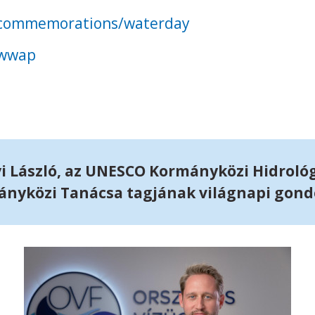
g/commemorations/waterday
g/wwap
yi László, az UNESCO Kormányközi Hidroló
nyközi Tanácsa tagjának világnapi gond