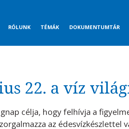
RÓLUNK
TÉMÁK
DOKUMENTUMTÁR
us 22. a víz vilá
ágnap célja, hogy felhívja a figyelm
zorgalmazza az édesvízkészlettel v