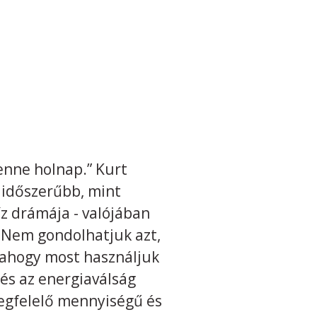
lenne holnap.” Kurt
 időszerűbb, mint
víz drámája - valójában
. Nem gondolhatjuk azt,
ahogy most használjuk
és az energiaválság
megfelelő mennyiségű és