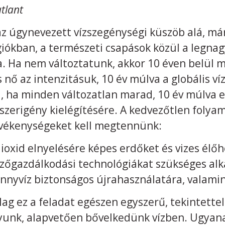
tlant
az úgynevezett vízszegénységi küszöb alá, már
giókban, a természeti csapások közül a legnag
za. Ha nem változtatunk, akkor 10 éven belül
 nő az intenzitásuk, 10 év múlva a globális v
i, ha minden változatlan marad, 10 év múlva 
szerigény kielégítésére. A kedvezőtlen folya
evékenységeket kell megtennünk:
dioxid elnyelésére képes erdőket és vizes élőh
őgazdálkodási technológiákat szükséges alk
ennyvíz biztonságos újrahasználatára, valamin
g ez a feladat egészen egyszerű, tekintettel 
unk, alapvetően bővelkedünk vízben. Ugyanak