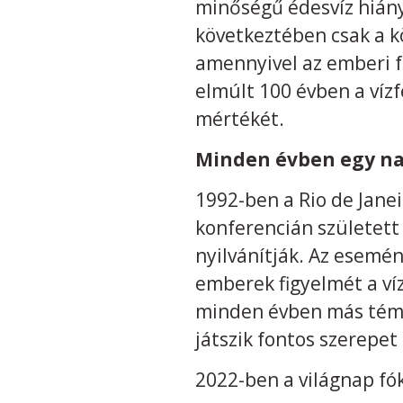
minőségű édesvíz hiány
következtében csak a k
amennyivel az emberi f
elmúlt 100 évben a ví
mértékét.
Minden évben egy nap,
1992-ben a Rio de Jane
konferencián született
nyilvánítják. Az esemén
emberek figyelmét a víz
minden évben más témár
játszik fontos szerepet 
2022-ben a világnap fóku