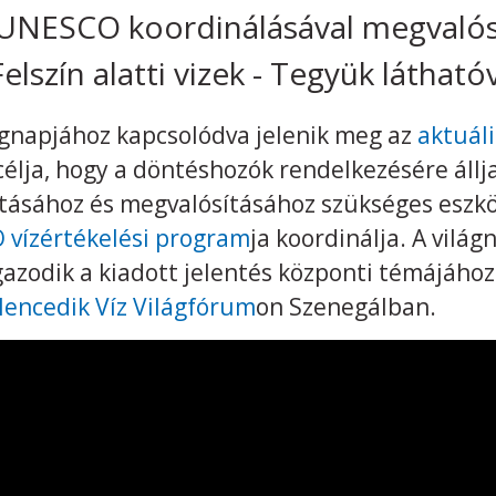
 UNESCO koordinálásával megvalós
elszín alatti vizek - Tegyük láthatóv
ágnapjához kapcsolódva jelenik meg az
aktuáli
célja, hogy a döntéshozók rendelkezésére áll
kításához és megvalósításához szükséges eszkö
vízértékelési program
ja koordinálja. A vilá
zodik a kiadott jelentés központi témájához. 
lencedik Víz Világfórum
on Szenegálban.