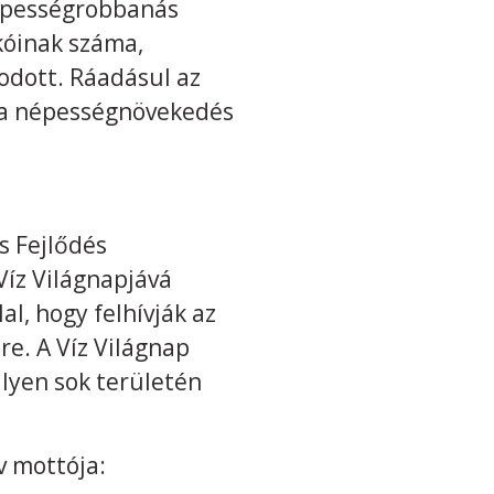
népességrobbanás
kóinak száma,
odott. Ráadásul az
 a népességnövekedés
s Fejlődés
Víz Világnapjává
al, hogy felhívják az
re. A Víz Világnap
ilyen sok területén
év mottója: