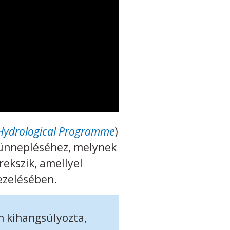
 Hydrological Programme
)
egünnepléséhez, melynek
ekszik, amellyel
ezelésében.
n kihangsúlyozta,