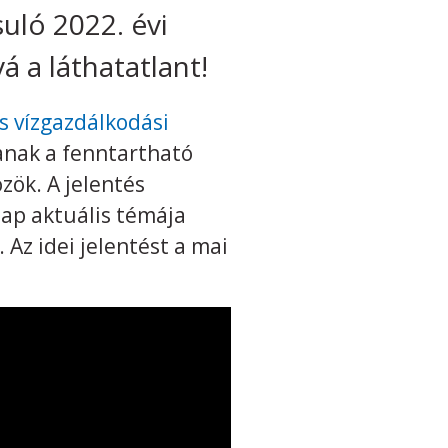
uló 2022. évi
á a láthatatlant!
s vízgazdálkodási
janak a fenntartható
zök. A jelentés
gnap aktuális témája
Az idei jelentést a mai