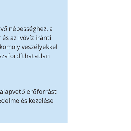
kvő népességhez, a
és az ivóvíz iránti
 komoly veszélyekkel
szafordíthatatlan
 alapvető erőforrást
védelme és kezelése