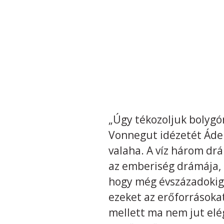
„Úgy tékozoljuk bolygón
Vonnegut idézetét Áder
valaha. A víz három drám
az emberiség drámája, 
hogy még évszázadokig
ezeket az erőforrásoka
mellett ma nem jut elé