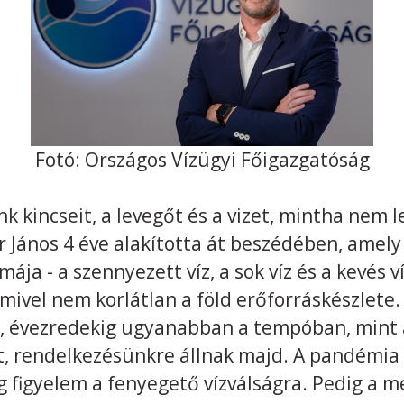
Fotó: Országos Vízügyi Főigazgatóság
k kincseit, a levegőt és a vizet, mintha nem 
 János 4 éve alakította át beszédében, amely
ája - a szennyezett víz, a sok víz és a kevés 
mivel nem korlátlan a föld erőforráskészlete
, évezredekig ugyanabban a tempóban, mint 
t, rendelkezésünkre állnak majd. A pandémia 
g figyelem a fenyegető vízválságra. Pedig a 