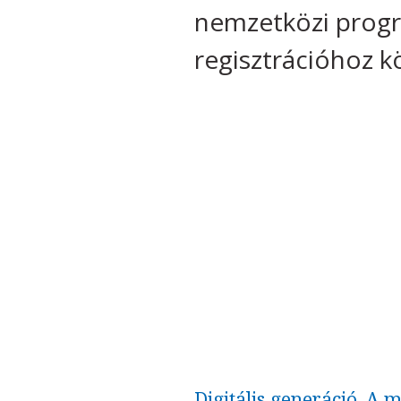
nemzetközi progr
regisztrációhoz k
Digitális generáció. A