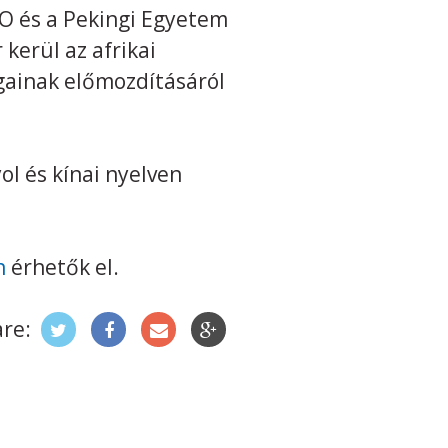
O és a Pekingi Egyetem
 kerül az afrikai
gainak előmozdításáról
ol és kínai nyelven
n
érhetők el.
re: