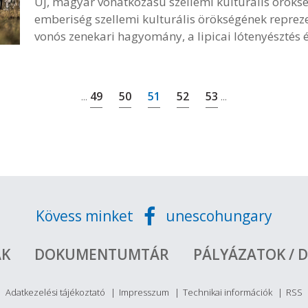
Új, magyar vonatkozású szellemi kulturális öröks
emberiség szellemi kulturális örökségének repreze
vonós zenekari hagyomány, a lipicai lótenyésztés 
49
50
51
52
53
...
...
Kövess minket
unescohungary
ÁK
DOKUMENTUMTÁR
PÁLYÁZATOK / D
Adatkezelési tájékoztató
Impresszum
Technikai információk
RSS