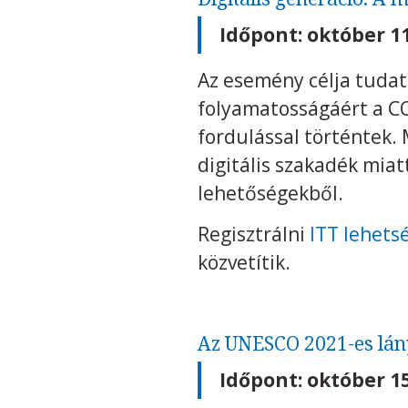
Időpont: október 11
Az esemény célja tudat
folyamatosságáért a CO
fordulással történtek. 
digitális szakadék mia
lehetőségekből.
Regisztrálni
ITT lehets
közvetítik.
Az UNESCO 2021-es lány
Időpont: október 15