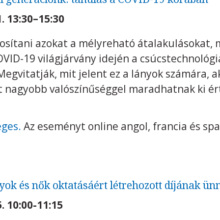
. 13:30–15:30
osítani azokat a mélyreható átalakulásokat, 
VID-19 világjárvány idején a csúcstechnológi
Megvitatják, mit jelent ez a lányok számára, a
tt nagyobb valószínűséggel maradhatnak ki ér
éges.
Az eseményt online angol, francia és sp
ok és nők oktatásáért létrehozott díjának ü
. 10:00-11:15