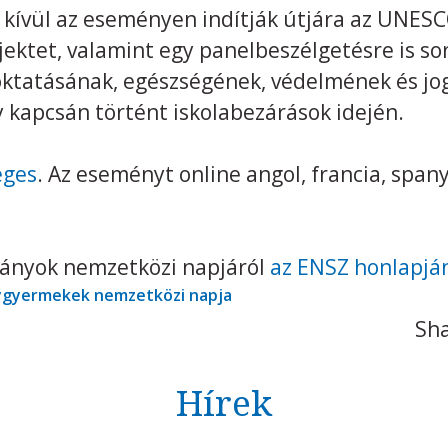
kívül az eseményen indítják útjára az UNESC
jektet, valamint egy panelbeszélgetésre is sor
 oktatásának, egészségének, védelmének és jo
y kapcsán történt iskolabezárások idején.
éges
. Az eseményt online angol, francia, spany
lányok nemzetközi napjáról
az ENSZ honlapjá
ygyermekek nemzetközi napja
Sha
Hírek