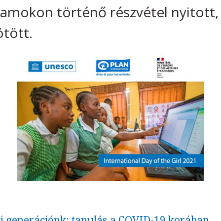
amokon történő részvétel nyitott,
ötött.
 mi generációnk: tanulás a COVID-19 korában