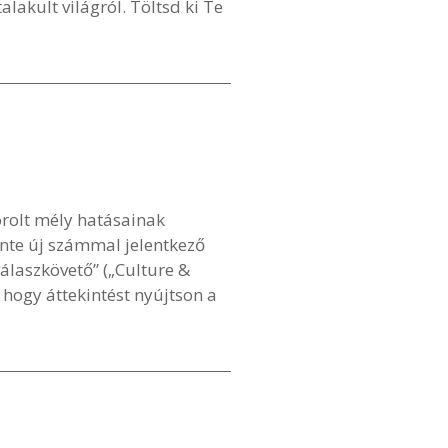
lakult világról. Töltsd ki Te
orolt mély hatásainak
te új számmal jelentkező
válaszkövető” („Culture &
hogy áttekintést nyújtson a