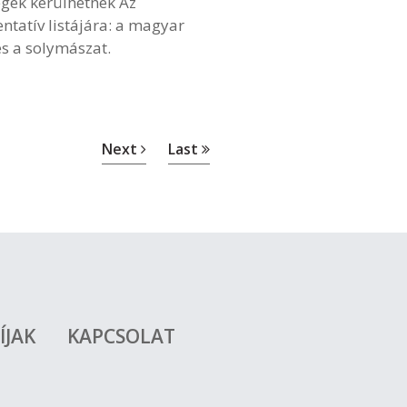
égek kerülhetnek Az
ntatív listájára: a magyar
és a solymászat.
Next
Last
ÍJAK
KAPCSOLAT