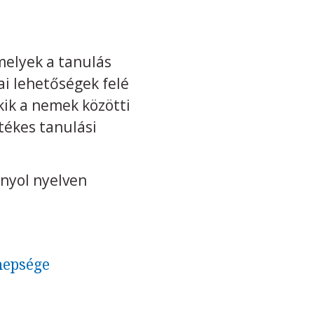
melyek a tanulás
ai lehetőségek felé
kik a nemek közötti
tékes tanulási
anyol nyelven
nnepsége