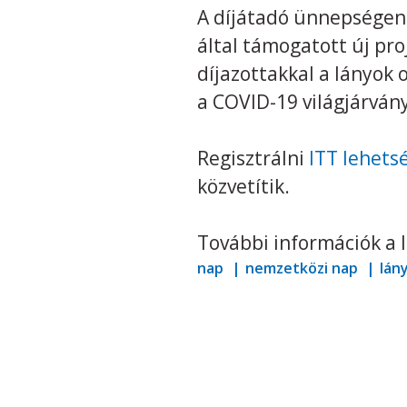
A díjátadó ünnepségen 
által támogatott új pro
díjazottakkal a lányok
a COVID-19 világjárván
Regisztrálni
ITT lehets
közvetítik.
További információk a 
nap
nemzetközi nap
lán