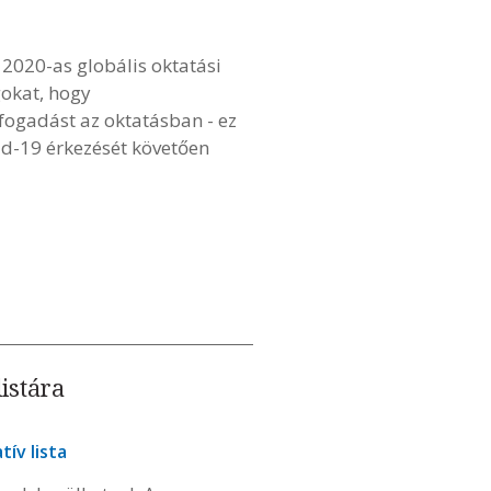
2020-as globális oktatási
gokat, hogy
fogadást az oktatásban - ez
id-19 érkezését követően
listára
ív lista