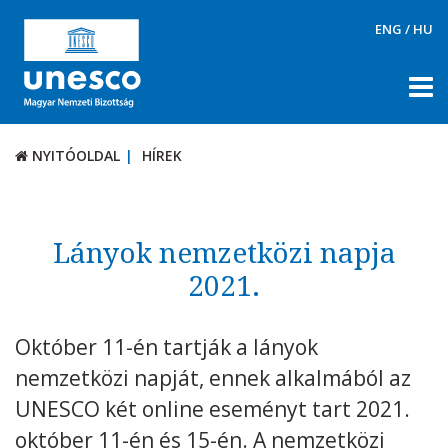
ENG
/
HU
NYITÓOLDAL
HÍREK
NYITÓOLDAL
HÍREK
RÓLUNK
TÉMÁK
Lányok nemzetközi napja
DOKUMENTUMTÁR
2021.
PÁLYÁZATOK / DÍJAK
Október 11-én tartják a lányok
KAPCSOLAT
nemzetközi napját, ennek alkalmából az
UNESCO két online eseményt tart 2021.
október 11-én és 15-én. A nemzetközi