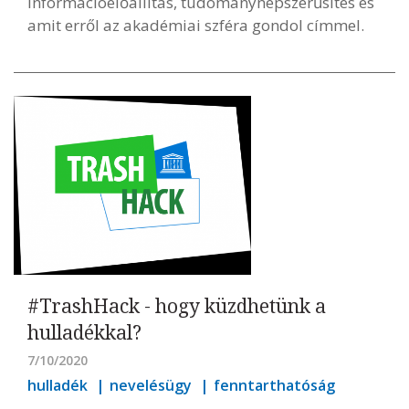
információelőállítás, tudománynépszerűsítés és
amit erről az akadémiai szféra gondol címmel.
#TrashHack - hogy küzdhetünk a
hulladékkal?
7/10/2020
hulladék
nevelésügy
fenntarthatóság