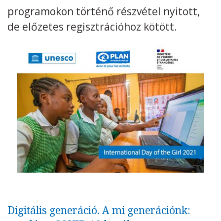
programokon történő részvétel nyitott,
Kövess minket
unescohungary
de előzetes regisztrációhoz kötött.
Adatkezelési tájékoztató
Impresszum
Technikai információk
RSS
Digitális generáció. A mi generációnk: