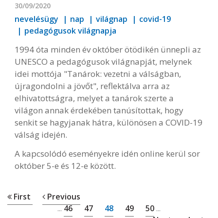
30/09/2020
nevelésügy
nap
világnap
covid-19
pedagógusok világnapja
1994 óta minden év október ötödikén ünnepli az
UNESCO a pedagógusok világnapját, melynek
idei mottója "Tanárok: vezetni a válságban,
újragondolni a jövőt", reflektálva arra az
elhivatottságra, melyet a tanárok szerte a
világon annak érdekében tanúsítottak, hogy
senkit se hagyjanak hátra, különösen a COVID-19
válság idején.
A kapcsolódó eseményekre idén online kerül sor
október 5-e és 12-e között.
First
Previous
46
47
48
49
50
...
...