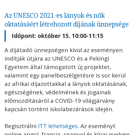
Az UNESCO 2021-es lányok és nők
oktatásáért létrehozott díjának ünnepsége
Időpont: október 15. 10:00-11:15
A díjátadó ünnepségen kívül az eseményen
indítják útjára az UNESCO és a Pekingi
Egyetem által támogatott új projektet,
valamint egy panelbeszélgetésre is sor kerül
az afrikai díjazottakkal a lányok oktatásának,
egészségének, védelmének és jogainak
előmozdításáról a COVID-19 világjárvány
kapcsán történt iskolabezárások idején.
Regisztrálni
ITT lehetséges
. Az eseményt
online angol, francia, spanyol és kínai nyelven