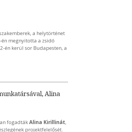
zakemberek, a helytörténet
1-én megnyitotta a zsidó
2-én kerül sor Budapesten, a
 munkatársával, Alina
ban fogadták
Alina Kirillinát
,
észlegének projektfelelősét.