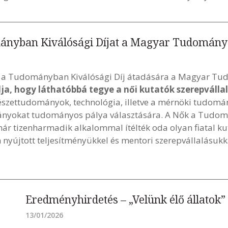
mányban Kiválósági Díjat a Magyar Tudomán
ők a Tudományban Kiválósági Díj átadására a Magyar 
élja, hogy láthatóbbá tegye a női kutatók szerepváll
észettudományok, technológia, illetve a mérnöki tudomán
l lányokat tudományos pálya választására. A Nők a Tudo
mmár tizenharmadik alkalommal ítélték oda olyan fiatal k
nyújtott teljesítményükkel és mentori szerepvállalásu
Eredményhirdetés – „Velünk élő állatok”
13/01/2026