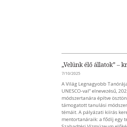
„Velünk élő állatok” – 
7/10/2025
A Világ Legnagyobb Tanórája
UNESCO-val” elnevezésű, 2025
módszertanára építve ösztönz
támogatott tanulási módszere
témáit. A pályázati kiírás k
mentortanáraik: a fődíj egy 
Szabadtéri Vízmúzeum előkész