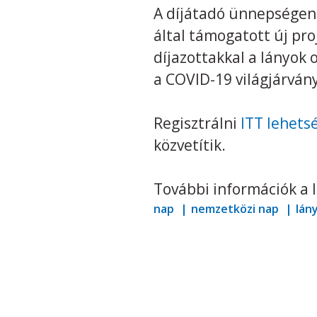
A díjátadó ünnepségen 
által támogatott új pro
díjazottakkal a lányok
a COVID-19 világjárván
Regisztrálni
ITT lehets
közvetítik.
További információk a 
nap
nemzetközi nap
lán