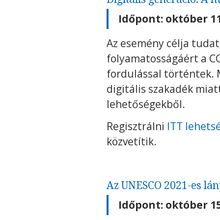
Időpont: október 11
Az esemény célja tudat
folyamatosságáért a CO
fordulással történtek. 
digitális szakadék mia
lehetőségekből.
Regisztrálni
ITT lehets
közvetítik.
Az UNESCO 2021-es lány
Időpont: október 15