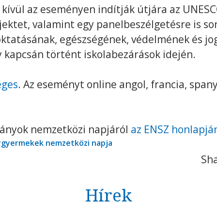
kívül az eseményen indítják útjára az UNESC
jektet, valamint egy panelbeszélgetésre is sor
 oktatásának, egészségének, védelmének és jo
y kapcsán történt iskolabezárások idején.
éges
. Az eseményt online angol, francia, spany
lányok nemzetközi napjáról
az ENSZ honlapjá
ygyermekek nemzetközi napja
Sha
Hírek