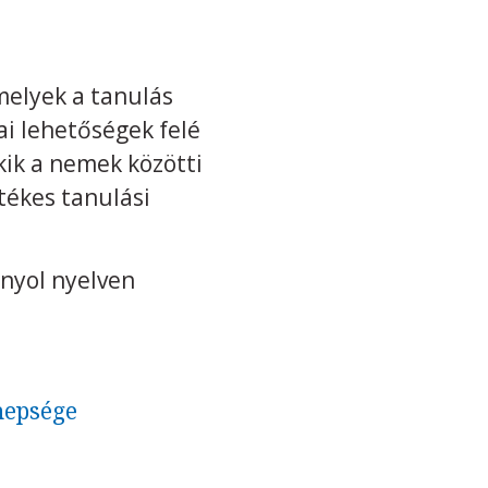
melyek a tanulás
ai lehetőségek felé
kik a nemek közötti
tékes tanulási
anyol nyelven
nnepsége