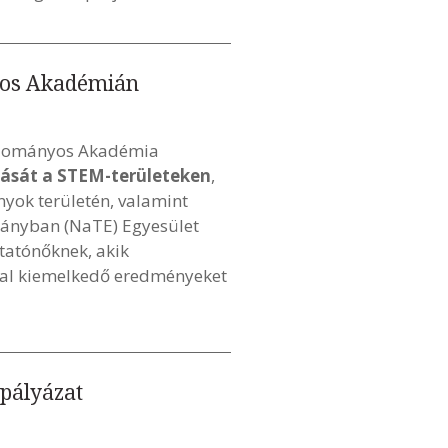
yos Akadémián
Tudományos Akadémia
alását a STEM-területeken
,
yok területén, valamint
mányban (NaTE) Egyesület
utatónőknek, akik
kkal kiemelkedő eredményeket
 pályázat