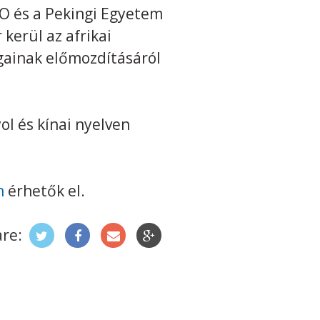
O és a Pekingi Egyetem
 kerül az afrikai
gainak előmozdításáról
ol és kínai nyelven
n
érhetők el.
re: