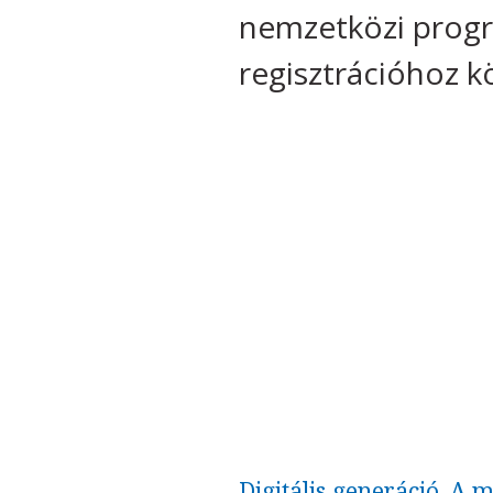
nemzetközi progr
regisztrációhoz k
Digitális generáció. A