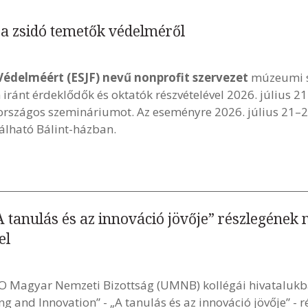
a zsidó temetők védelméről
Védelméért (ESJF) nevű nonprofit szervezet
múzeumi s
iránt érdeklődők és oktatók részvételével 2026. július 2
országos szemináriumot. Az eseményre 2026. július 21–2
lálható Bálint-házban.
 tanulás és az innováció jövője” részlegének
el
O Magyar Nemzeti Bizottság (UMNB) kollégái hivataluk
 and Innovation” - „A tanulás és az innováció jövője” - r