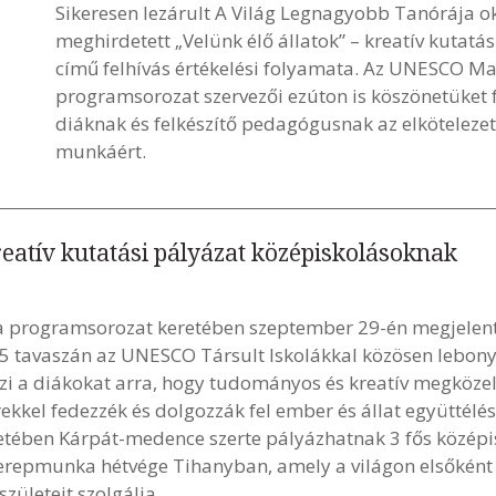
Sikeresen lezárult A Világ Legnagyobb Tanórája ok
meghirdetett „Velünk élő állatok” – kreatív kutat
című felhívás értékelési folyamata. Az UNESCO Ma
programsorozat szervezői ezúton is köszönetüket f
diáknak és felkészítő pedagógusnak az elköteleze
munkáért.
kreatív kutatási pályázat középiskolásoknak
 programsorozat keretében szeptember 29-én megjelent p
 tavaszán az UNESCO Társult Iskolákkal közösen lebonyol
i a diákokat arra, hogy tudományos és kreatív megközelít
kkel fedezzék és dolgozzák fel ember és állat együttélé
eretében Kárpát-medence szerte pályázhatnak 3 fős középi
terepmunka hétvége Tihanyban, amely a világon elsőként 
ületeit szolgálja.