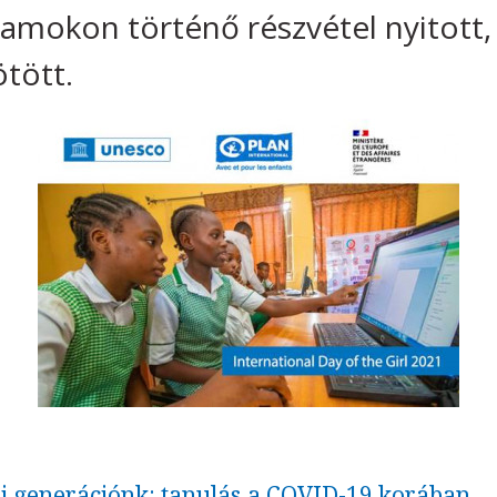
amokon történő részvétel nyitott,
ötött.
 mi generációnk: tanulás a COVID-19 korában