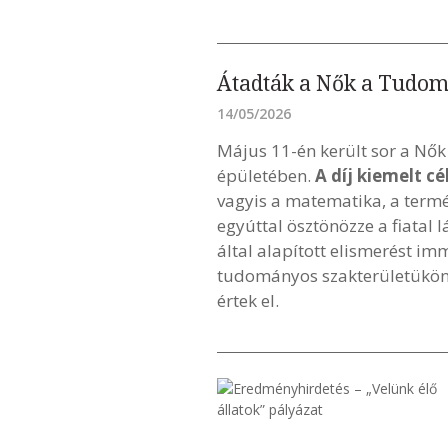
Átadták a Nők a Tudo
14/05/2026
Május 11-én került sor a N
épületében.
A díj kiemelt c
vagyis a matematika, a term
egyúttal ösztönözze a fiata
által alapított elismerést i
tudományos szakterületükön 
értek el.