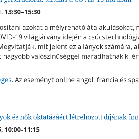
. 13:30–15:30
osítani azokat a mélyreható átalakulásokat, 
VID-19 világjárvány idején a csúcstechnológi
Megvitatják, mit jelent ez a lányok számára, a
tt nagyobb valószínűséggel maradhatnak ki ér
éges.
Az eseményt online angol, francia és sp
ok és nők oktatásáért létrehozott díjának ü
. 10:00-11:15