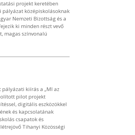
tatási projekt keretében
ási pályázat középiskolásoknak
gyar Nemzeti Bizottság és a
ejezik ki minden részt vevő
tt, magas színvonalú
ályázati kiírás a „MI az
ított pilot projekt
éssel, digitális eszközökkel
sének és kapcsolatának
skolás csapatok és
létrejövő Tihanyi Közösségi