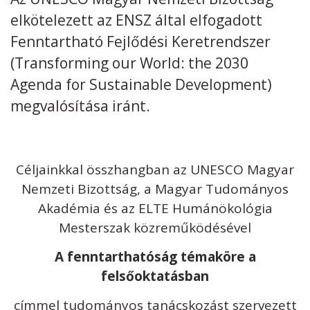
elkötelezett az ENSZ által elfogadott
Kövess minket
unescohungary
Fenntartható Fejlődési Keretrendszer
(Transforming our World: the 2030
Adatkezelési tájékoztató
Impresszum
Technikai információk
RSS
Agenda for Sustainable Development)
megvalósítása iránt.
Céljainkkal összhangban az UNESCO Magyar
Nemzeti Bizottság, a Magyar Tudományos
Akadémia és az ELTE Humánökológia
Mesterszak közreműködésével
A fenntarthatóság témaköre a
felsőoktatásban
címmel tudományos tanácskozást szervezett