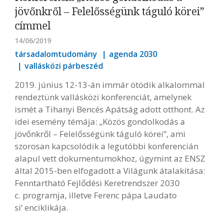
jövőnkről – Felelősségünk táguló körei”
címmel
14/06/2019
társadalomtudomány
agenda 2030
vallásközi párbeszéd
2019. június 12-13-án immár ötödik alkalommal
rendeztünk vallásközi konferenciát, amelynek
ismét a Tihanyi Bencés Apátság adott otthont. Az
idei esemény témája: „Közös gondolkodás a
jövőnkről – Felelősségünk táguló körei”, ami
szorosan kapcsolódik a legutóbbi konferencián
alapul vett dokumentumokhoz, úgymint az ENSZ
által 2015-ben elfogadott a Világunk átalakítása:
Fenntartható Fejlődési Keretrendszer 2030
c. programja, illetve Ferenc pápa Laudato
si’ enciklikája.