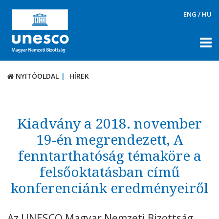
ENG
/
HU
NYITÓOLDAL
HÍREK
NYITÓOLDAL
HÍREK
RÓLUNK
TÉMÁK
Kiadvány a 2018. november
DOKUMENTUMTÁR
19-én megrendezett, A
fenntarthatóság témaköre a
PÁLYÁZATOK / DÍJAK
felsőoktatásban című
KAPCSOLAT
konferenciánk eredményeiről
Az UNESCO Magyar Nemzeti Bizottság