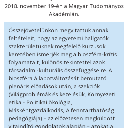
2018. november 19-én a Magyar Tudományos
Akadémián.
Összejövetelünkön megvitattuk annak
feltételeit, hogy az egyetemi hallgatók
szakterületüknek megfelelő kurzusok
keretében ismerjék meg a bioszféra-krízis
folyamatait, különös tekintettel azok
társadalmi-kulturális összefüggéseire. A
bioszféra állapotváltozását bemutató
plenáris előadások után, a szekciók
(Világproblémák és kezelésük, Környezeti
etika - Politikai ökológia,
Máskéntgazdálkodás, A fenntarthatóság
pedagógiája) – az előzetesen megküldött
vitaindító gondolatok alapján – azokat a