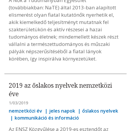
A Nők a Tudományban Egyesület
(továbbiakban: NaTE) által 2013-ban alapított
elismerést olyan fiatal kutatónők nyerhetik el,
akik kiemelkedő teljesítményt mutatnak fel
szakterületükön és aktív részesei a hazai
tudományos életnek; mindemellett készek részt
vállalni a természettudományos és műszaki
pályák népszerűsítéséből a fiatal lányok
körében, így inspirálva környezetüket.
2019 az őslakos nyelvek nemzetközi
éve
1/03/2019
nemzetközi év
jeles napok
őslakos nyelvek
kommunikáció és információ
Az ENSZ Közgyűlése a 2019-es esztendőt az