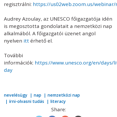
regisztrálni:
https://us02web.zoom.us/webina
Audrey Azoulay, az UNESCO főigazgatója idén
is megosztotta gondolatait a nemzetközi nap
alkalmából. A főigazgatói üzenet angol
nyelven
itt
érhető el.
További
információk:
https://www.unesco.org/en/days/li
day
nevelésügy
nap
nemzetközi nap
írni-olvasni tudás
literacy
Share: