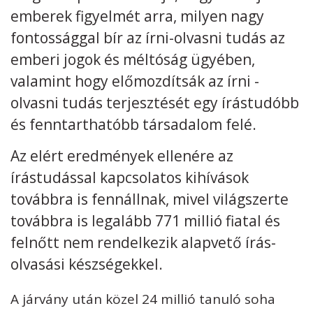
emberek figyelmét arra, milyen nagy
Kövess minket
unescohungary
fontossággal bír az írni-olvasni tudás az
emberi jogok és méltóság ügyében,
Adatkezelési tájékoztató
Impresszum
Technikai információk
RSS
valamint hogy előmozdítsák az írni -
olvasni tudás terjesztését egy írástudóbb
és fenntarthatóbb társadalom felé.
Az elért eredmények ellenére az
írástudással kapcsolatos kihívások
továbbra is fennállnak, mivel világszerte
továbbra is legalább 771 millió fiatal és
felnőtt nem rendelkezik alapvető írás-
olvasási készségekkel.
A járvány után közel 24 millió tanuló soha