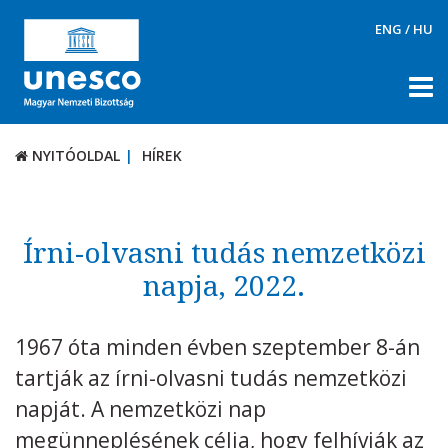
ENG
/
HU
NYITÓOLDAL
HÍREK
NYITÓOLDAL
HÍREK
RÓLUNK
TÉMÁK
Írni-olvasni tudás nemzetközi
DOKUMENTUMTÁR
napja, 2022.
PÁLYÁZATOK / DÍJAK
1967 óta minden évben szeptember 8-án
KAPCSOLAT
tartják az írni-olvasni tudás nemzetközi
napját. A nemzetközi nap
megünneplésének célja, hogy felhívják az