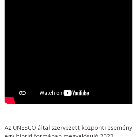
Az UNESCO által szervezett központi esemény
egy hibrid formában megvalósuló 2022.