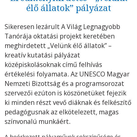
élő állatok” pályázat
Kövess minket
unescohungary
Sikeresen lezárult A Világ Legnagyobb
Adatkezelési tájékoztató
Impresszum
Technikai információk
RSS
Tanórája oktatási projekt keretében
meghirdetett „Velünk élő állatok” –
kreatív kutatási pályázat
középiskolásoknak című felhívás
értékelési folyamata. Az UNESCO Magyar
Nemzeti Bizottság és a programsorozat
szervezői ezúton is köszönetüket fejezik
ki minden részt vevő diáknak és felkészítő
pedagógusnak az elkötelezett, magas
színvonalú munkáért.
A beérkezett pályaművek sokszínűsége és