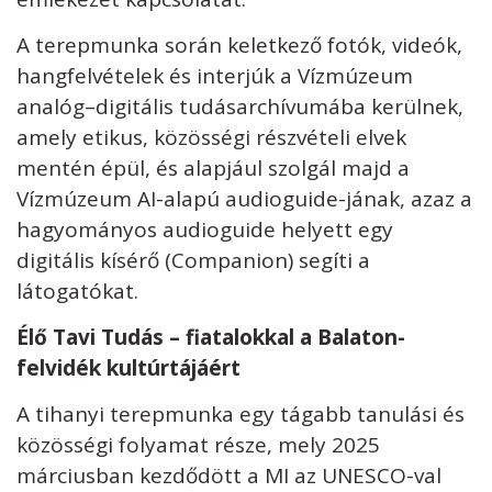
A terepmunka során keletkező fotók, videók,
hangfelvételek és interjúk a Vízmúzeum
analóg–digitális tudásarchívumába kerülnek,
amely etikus, közösségi részvételi elvek
mentén épül, és alapjául szolgál majd a
Vízmúzeum AI-alapú audioguide-jának, azaz a
hagyományos audioguide helyett egy
digitális kísérő (Companion) segíti a
látogatókat.
Élő Tavi Tudás – fiatalokkal a Balaton-
felvidék kultúrtájáért
A tihanyi terepmunka egy tágabb tanulási és
közösségi folyamat része, mely 2025
márciusban kezdődött a MI az UNESCO-val