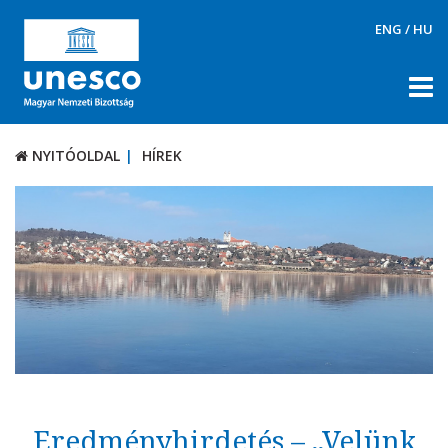
ENG
/
HU
NYITÓOLDAL
HÍREK
NYITÓOLDAL
HÍREK
RÓLUNK
TÉMÁK
DOKUMENTUMTÁR
PÁLYÁZATOK / DÍJAK
KAPCSOLAT
Eredményhirdetés – „Velünk