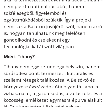
nem puszta optimalizációból, hanem
sokféleségből, figyelemből és
együttműködésből születik. Így a projekt
nemcsak a Balaton jövőjéről szól, hanem arról
is, hogyan tanulhatunk meg felelősen
gondolkodni és cselekedni egy
technológiákkal átszőtt világban.
Miért Tihany?
Tihany nem egyszerűen egy helyszín, hanem
sűrűsödési pont: természeti, kulturális és
szellemi rétegek találkozása. A Belső-tó és
környezete évszázadok óta olyan táj, ahol a
vízhasználat, a gazdálkodás, a vallási élet és a
közösségi emlékezet egymásra épülve alakult
ki. Ez a koncentrált örökségi helyzet