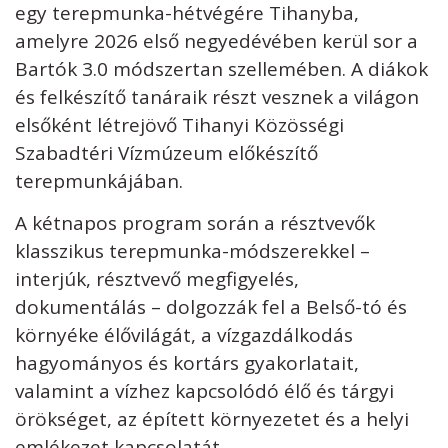
egy terepmunka-hétvégére Tihanyba,
amelyre 2026 első negyedévében kerül sor a
Bartók 3.0 módszertan szellemében. A diákok
és felkészítő tanáraik részt vesznek a világon
elsőként létrejövő Tihanyi Közösségi
Szabadtéri Vízmúzeum előkészítő
terepmunkájában.
A kétnapos program során a résztvevők
klasszikus terepmunka-módszerekkel –
interjúk, résztvevő megfigyelés,
dokumentálás – dolgozzák fel a Belső-tó és
környéke élővilágát, a vízgazdálkodás
hagyományos és kortárs gyakorlatait,
valamint a vízhez kapcsolódó élő és tárgyi
örökséget, az épített környezetet és a helyi
emlékezet kapcsolatát.