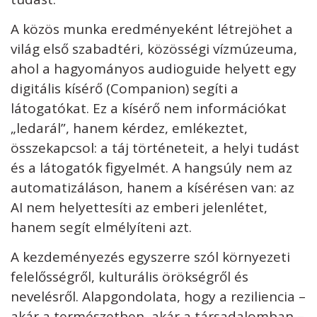
A közös munka eredményeként létrejöhet a
világ első szabadtéri, közösségi vízmúzeuma,
ahol a hagyományos audioguide helyett egy
digitális kísérő (Companion) segíti a
látogatókat. Ez a kísérő nem információkat
„ledarál”, hanem kérdez, emlékeztet,
összekapcsol: a táj történeteit, a helyi tudást
és a látogatók figyelmét. A hangsúly nem az
automatizáláson, hanem a kísérésen van: az
AI nem helyettesíti az emberi jelenlétet,
hanem segít elmélyíteni azt.
A kezdeményezés egyszerre szól környezeti
felelősségről, kulturális örökségről és
nevelésről. Alapgondolata, hogy a reziliencia –
akár a természetben, akár a társadalomban –