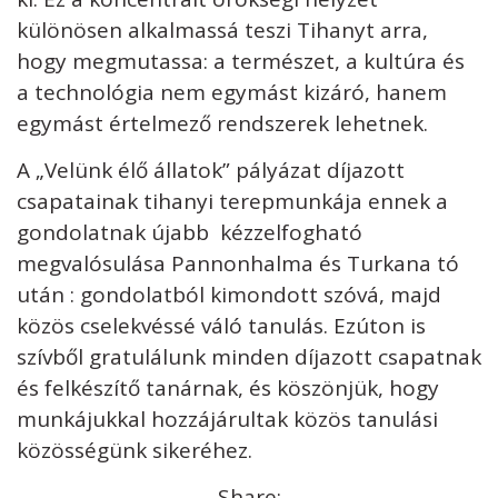
különösen alkalmassá teszi Tihanyt arra,
hogy megmutassa: a természet, a kultúra és
a technológia nem egymást kizáró, hanem
egymást értelmező rendszerek lehetnek.
A „Velünk élő állatok” pályázat díjazott
csapatainak tihanyi terepmunkája ennek a
gondolatnak újabb kézzelfogható
megvalósulása Pannonhalma és Turkana tó
után : gondolatból kimondott szóvá, majd
közös cselekvéssé váló tanulás. Ezúton is
szívből gratulálunk minden díjazott csapatnak
és felkészítő tanárnak, és köszönjük, hogy
munkájukkal hozzájárultak közös tanulási
közösségünk sikeréhez.
Share: