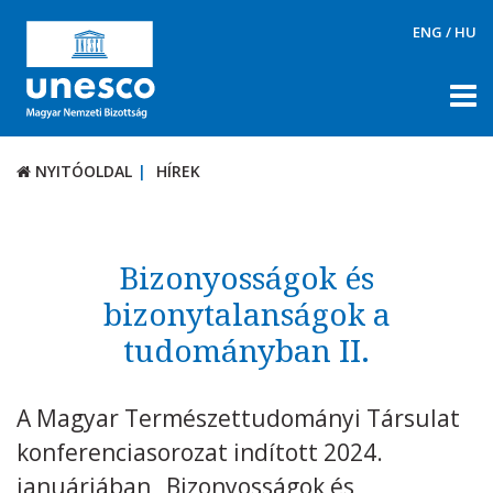
ENG
/
HU
NYITÓOLDAL
HÍREK
NYITÓOLDAL
HÍREK
RÓLUNK
TÉMÁK
Bizonyosságok és
DOKUMENTUMTÁR
bizonytalanságok a
tudományban II.
PÁLYÁZATOK / DÍJAK
KAPCSOLAT
A Magyar Természettudományi Társulat
konferenciasorozat indított 2024.
januárjában „Bizonyosságok és