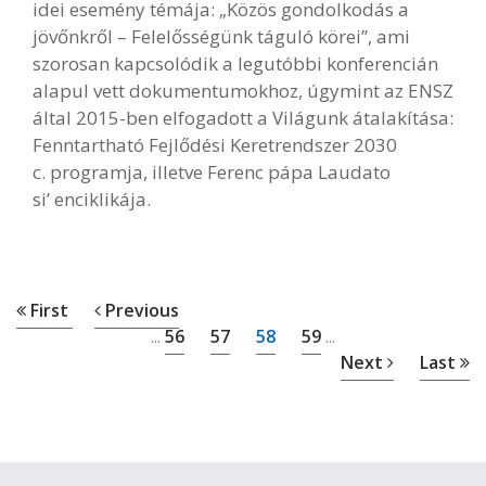
idei esemény témája: „Közös gondolkodás a
jövőnkről – Felelősségünk táguló körei”, ami
szorosan kapcsolódik a legutóbbi konferencián
alapul vett dokumentumokhoz, úgymint az ENSZ
által 2015-ben elfogadott a Világunk átalakítása:
Fenntartható Fejlődési Keretrendszer 2030
c. programja, illetve Ferenc pápa Laudato
si’ enciklikája.
First
Previous
56
57
58
59
...
...
Next
Last