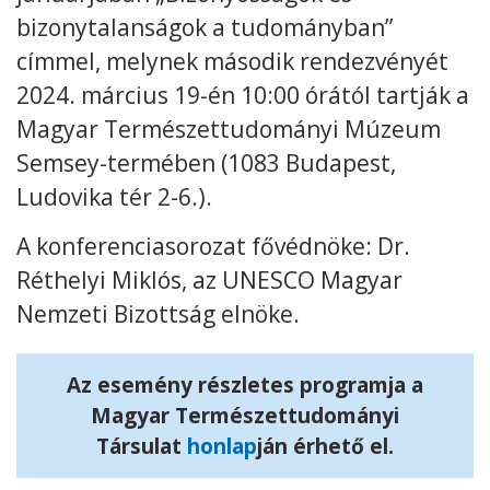
bizonytalanságok a tudományban”
Kövess minket
unescohungary
címmel, melynek második rendezvényét
2024. március 19-én 10:00 órától tartják a
Adatkezelési tájékoztató
Impresszum
Technikai információk
RSS
Magyar Természettudományi Múzeum
Semsey-termében (1083 Budapest,
Ludovika tér 2-6.).
A konferenciasorozat fővédnöke: Dr.
Réthelyi Miklós, az UNESCO Magyar
Nemzeti Bizottság elnöke.
Az esemény részletes programja a
Magyar Természettudományi
Társulat
honlap
ján érhető el.