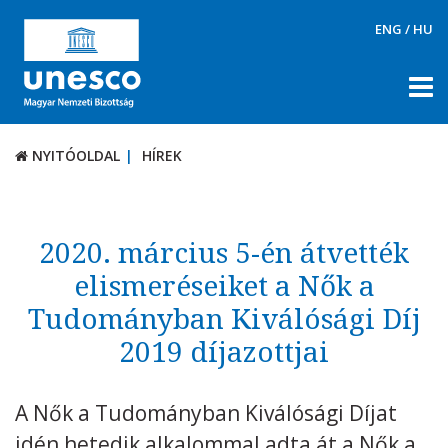
ENG
/
HU
NYITÓOLDAL
HÍREK
NYITÓOLDAL
HÍREK
RÓLUNK
TÉMÁK
2020. március 5-én átvették
DOKUMENTUMTÁR
elismeréseiket a Nők a
Tudományban Kiválósági Díj
PÁLYÁZATOK / DÍJAK
2019 díjazottjai
KAPCSOLAT
A Nők a Tudományban Kiválósági Díjat
idén hetedik alkalommal adta át a Nők a