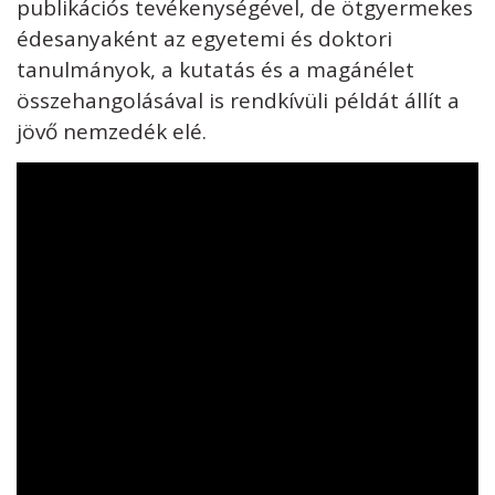
publikációs tevékenységével, de ötgyermekes
édesanyaként az egyetemi és doktori
tanulmányok, a kutatás és a magánélet
összehangolásával is rendkívüli példát állít a
jövő nemzedék elé.