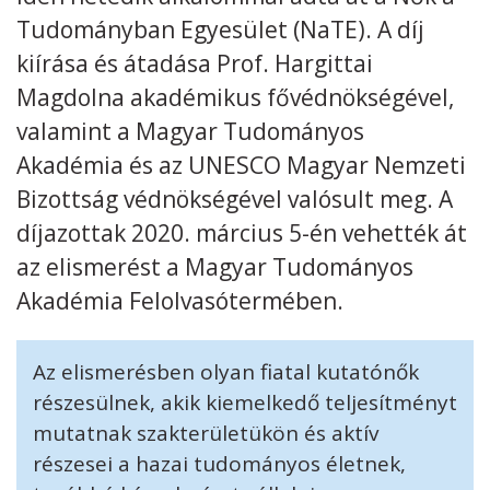
Tudományban Egyesület (NaTE). A díj
Kövess minket
unescohungary
kiírása és átadása Prof. Hargittai
Magdolna akadémikus fővédnökségével,
Adatkezelési tájékoztató
Impresszum
Technikai információk
RSS
valamint a Magyar Tudományos
Akadémia és az UNESCO Magyar Nemzeti
Bizottság védnökségével valósult meg. A
díjazottak 2020. március 5-én vehették át
az elismerést a Magyar Tudományos
Akadémia Felolvasótermében.
Az elismerésben olyan fiatal kutatónők
részesülnek, akik kiemelkedő teljesítményt
mutatnak szakterületükön és aktív
részesei a hazai tudományos életnek,