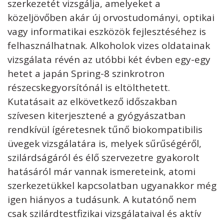
szerkezetét vizsgálja, amelyeket a
közeljövőben akár új orvostudományi, optikai
vagy informatikai eszközök fejlesztéséhez is
felhasználhatnak. Alkoholok vizes oldatainak
vizsgálata révén az utóbbi két évben egy-egy
hetet a japán Spring-8 szinkrotron
részecskegyorsítónál is eltölthetett.
Kutatásait az elkövetkező időszakban
szívesen kiterjesztené a gyógyászatban
rendkívül ígéretesnek tűnő biokompatibilis
üvegek vizsgálatára is, melyek sűrűségéről,
szilárdságáról és élő szervezetre gyakorolt
hatásáról már vannak ismereteink, atomi
szerkezetükkel kapcsolatban ugyanakkor még
igen hiányos a tudásunk. A kutatónő nem
csak szilárdtestfizikai vizsgálataival és aktív