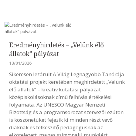
Eredményhirdetés – „Velünk élő
állatok” pályázat
13/01/2026
Sikeresen lezárult A Világ Legnagyobb Tanórája
oktatási projekt keretében meghirdetett „Velünk
élő állatok” – kreatív kutatási pályázat
középiskolásoknak című felhívás értékelési
folyamata. Az UNESCO Magyar Nemzeti
Bizottság és a programsorozat szervezői ezúton
is köszönetüket fejezik ki minden részt vevő
diáknak és felkészítő pedagógusnak az
elkötelezett, magas színvonalú munkáért.