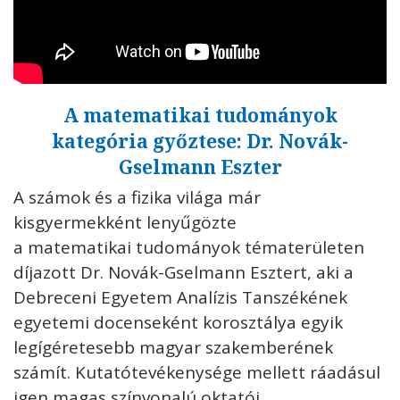
A matematikai tudományok
kategória győztese: Dr. Novák-
Gselmann Eszter
A számok és a fizika világa már
kisgyermekként lenyűgözte
a matematikai tudományok tématerületen
díjazott Dr. Novák-Gselmann Esztert, aki a
Debreceni Egyetem Analízis Tanszékének
egyetemi docenseként korosztálya egyik
legígéretesebb magyar szakemberének
számít. Kutatótevékenysége mellett ráadásul
igen magas színvonalú oktatói,