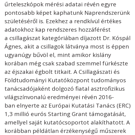
űrteleszkópok mérési adatai révén egyre
pontosabb képet kaphatunk Naprendszerünk
születéséről is. Ezekhez a rendkívül értékes
adatokhoz kap rendszeres hozzáférést
a csillagászat kategóriában díjazott Dr. Kóspál
Ágnes, akit a csillagok látványa most is éppen
ugyanúgy bűvöl el, mint amikor kislány
korában még csak szabad szemmel fürkészte
az éjszakai égbolt titkait. A Csillagászati és
Földtudományi Kutatóközpont tudományos
tanácsadójaként dolgozó fiatal asztrofizikus
világszínvonalú eredményei révén 2016-
ban elnyerte az Európai Kutatási Tanács (ERC)
1,3 millió eurós Starting Grant támogatását,
amellyel saját kutatócsoportot alakíthatott. A
korábban példátlan érzékenységű műszerek