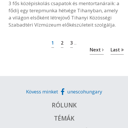
3 fős középiskolás csapatok és mentortanáraik: a
fődíj egy terepmunka hétvége Tihanyban, amely
a világon elsőként létrejövő Tihanyi Közösségi
Szabadtéri Vízmúzeum előkészületeit szolgálja.
1
2
3
...
Next
Last
Kövess minket
unescohungary
RÓLUNK
TÉMÁK