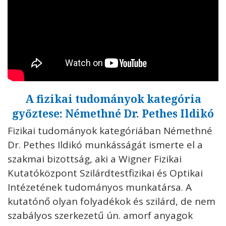
A fizikai tudományok kategória
győztese: Némethné Dr. Pethes Ildikó
Fizikai tudományok kategóriában Némethné
Dr. Pethes Ildikó munkásságát ismerte el a
szakmai bizottság, aki a Wigner Fizikai
Kutatóközpont Szilárdtestfizikai és Optikai
Intézetének tudományos munkatársa. A
kutatónő olyan folyadékok és szilárd, de nem
szabályos szerkezetű ún. amorf anyagok