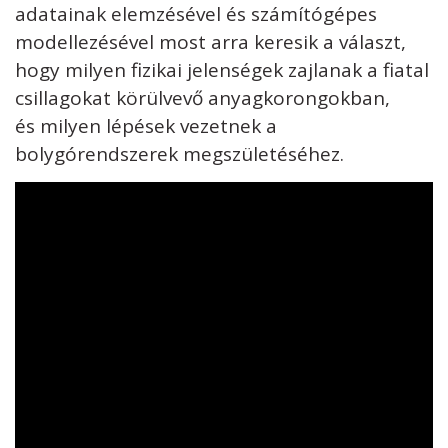
adatainak elemzésével és számítógépes
modellezésével most arra keresik a választ,
hogy milyen fizikai jelenségek zajlanak a fiatal
csillagokat körülvevő anyagkorongokban,
és milyen lépések vezetnek a
bolygórendszerek megszületéséhez.