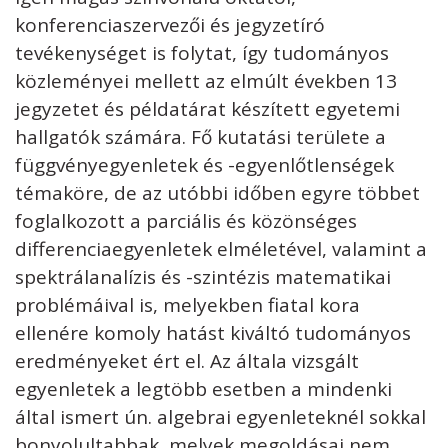
konferenciaszervezői és jegyzetíró
tevékenységet is folytat, így tudományos
közleményei mellett az elmúlt években 13
jegyzetet és példatárat készített egyetemi
hallgatók számára. Fő kutatási területe a
függvényegyenletek és -egyenlőtlenségek
témaköre, de az utóbbi időben egyre többet
foglalkozott a parciális és közönséges
differenciaegyenletek elméletével, valamint a
spektrálanalízis és -szintézis matematikai
problémáival is, melyekben fiatal kora
ellenére komoly hatást kiváltó tudományos
eredményeket ért el. Az általa vizsgált
egyenletek a legtöbb esetben a mindenki
által ismert ún. algebrai egyenleteknél sokkal
bonyolultabbak, melyek megoldásai nem