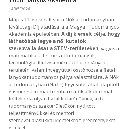
Tudományos Akadémián
14/05/2026
Május 11-én került sor a Nők a Tudományban
Kiválósági Díj átadására a Magyar Tudományos
Akadémia épületében.
A díj kiemelt célja, hogy
láthatóbbá tegye a női kutatók
szerepvállalását a STEM-területeken
, vagyis a
matematika, a természettudományok,
technológia, illetve a mérnöki tudományok
területén, valamint egyúttal ösztönözze a fiatal
lányokat tudományos pálya választására. A Nők
a Tudományban (NaTE) Egyesület által alapított
elismerést immár tizenharmadik alkalommal
ítélték oda olyan fiatal kutatónőknek, akik
tudományos szakterületükön nyújtott
teljesítményükkel és mentori
szerepvállalásukkal kiemelkedő eredményeket
értek el.