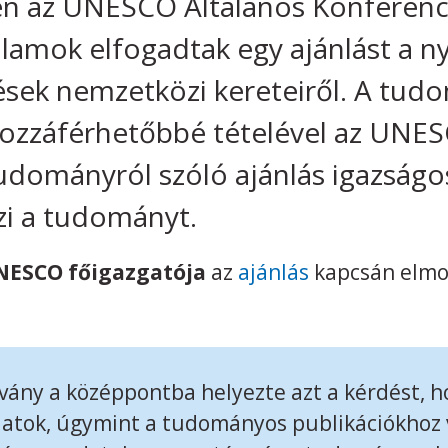
 az UNESCO Általános Konferenci
llamok elfogadtak egy ajánlást a n
ések nemzetközi kereteiről. A tud
hozzáférhetőbbé tételével az UNES
tudományról szóló ajánlás igazság
i a tudományt.
NESCO főigazgatója
az
ajánlás
kapcsán elmo
vány a középpontba helyezte azt a kérdést, ho
tok, úgymint a tudományos publikációkhoz v