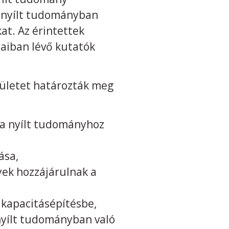
 a nyílt tudományban
at. Az érintettek
aiban lévő kutatók
erületet határozták meg
t a nyílt tudományhoz
ása,
yek hozzájárulnak a
a kapacitásépítésbe,
nyílt tudományban való