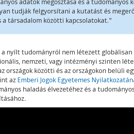
mányos adatok megosztása és a tudományos kö
n tudják felgyorsítani a kutatást és megerő
 a társadalom közötti kapcsolatokat."
 a nyílt tudományról nem létezett globálisan 
onális, nemzeti, vagy intézményi szinten lét
az országok közötti és az országokon belüli e
int az
Emberi Jogok Egyetemes Nyilatkozatána
mányos haladás élvezetéhez és a tudományo
ításához.