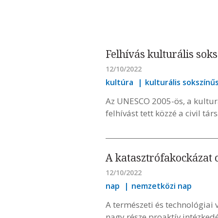
Felhívás kulturális sok
12/10/2022
kultúra
kulturális sokszínű
Az UNESCO 2005-ös, a kultur
felhívást tett közzé a civil t
A katasztrófakockázat 
12/10/2022
nap
nemzetközi nap
A természeti és technológiai 
nagy része proaktív intézked