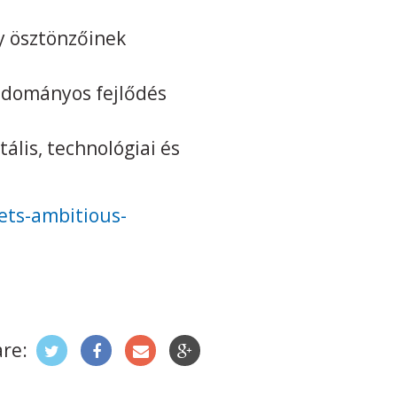
y ösztönzőinek
udományos fejlődés
lis, technológiai és
ets-ambitious-
re: