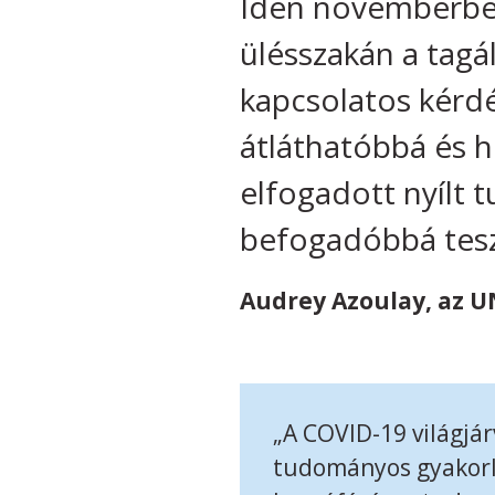
Idén novemberben
ülésszakán a tagá
kapcsolatos kérd
átláthatóbbá és 
elfogadott nyílt 
befogadóbbá tesz
Audrey Azoulay, az U
„A COVID-19 világjár
tudományos gyakorla