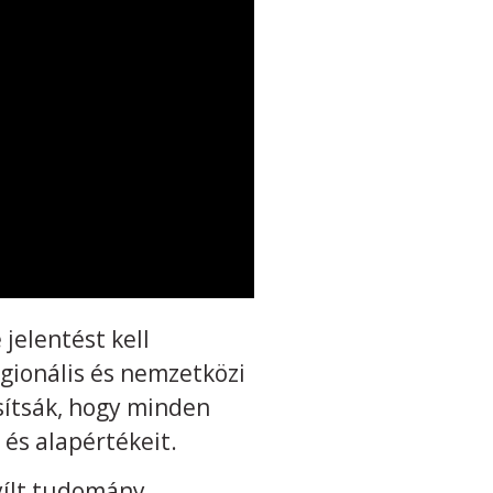
jelentést kell
egionális és nemzetközi
sítsák, hogy minden
 és alapértékeit.
nyílt tudomány