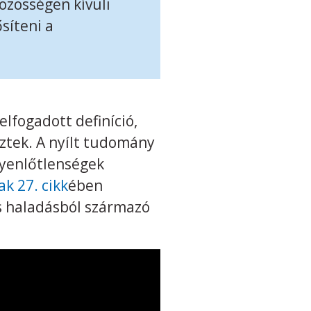
zösségen kívüli
síteni a
elfogadott definíció,
eztek. A nyílt tudomány
gyenlőtlenségek
k 27. cikk
ében
s haladásból származó