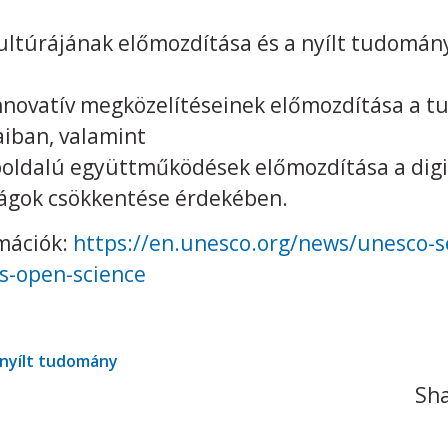
ultúrájának előmozdítása és a nyílt tudomán
nnovatív megközelítéseinek előmozdítása a t
iban, valamint
oldalú együttműködések előmozdítása a digitá
ságok csökkentése érdekében.
rmációk:
https://en.unesco.org/news/unesco-s
s-open-science
nyílt tudomány
Sha