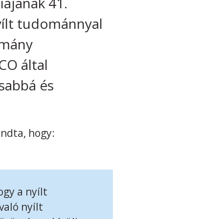
ájának 41.
yílt tudománnyal
omány
CO által
osabbá és
ndta, hogy:
gy a nyílt
aló nyílt