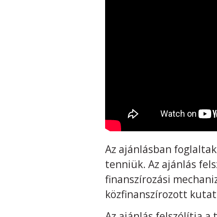
Az ajánlásban foglalta
tenniük. Az ajánlás fel
finanszírozási mechani
közfinanszírozott kutat
Az ajánlás felszólítja 