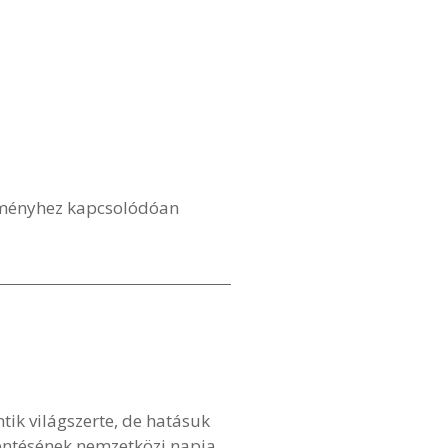
ezményhez kapcsolódóan
tik világszerte, de hatásuk
kentésének nemzetközi napja