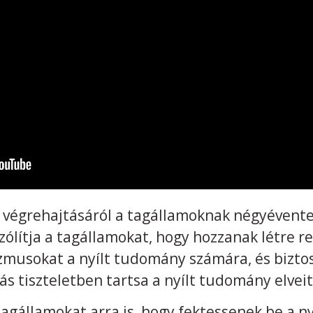
k végrehajtásáról a tagállamoknak négyévente 
szólítja a tagállamokat, hogy hozzanak létre r
zmusokat a nyílt tudomány számára, és bizto
ás tiszteletben tartsa a nyílt tudomány elveit
a tagállamokat arra is, hogy fektessenek be a 