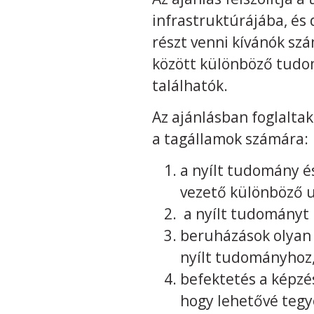
infrastruktúrájába, és 
részt venni kívánók sz
között különböző tudo
találhatók.
Az ajánlásban foglaltak
a tagállamok számára:
a nyílt tudomány é
vezető különböző u
a nyílt tudományt l
beruházások olyan 
nyílt tudományhoz
befektetés a képzés
hogy lehetővé tegy