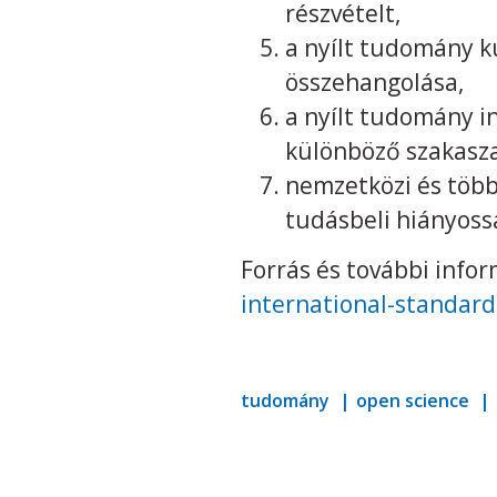
részvételt,
a nyílt tudomány k
összehangolása,
a nyílt tudomány i
különböző szakasza
nemzetközi és több
tudásbeli hiányos
Forrás és további info
international-standard
tudomány
open science