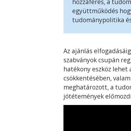
hozzáférés, a tudo
együttműködés hogya
tudománypolitika és
Az ajánlás elfogadásáig
szabványok csupán regi
hatékony eszköz lehet 
csökkentésében, valam
meghatározott, a tudo
jótétemények előmozd