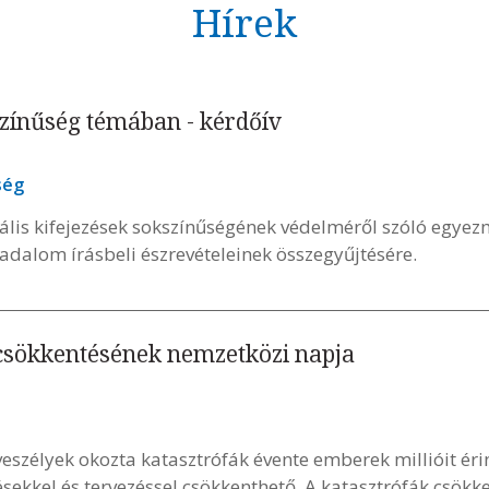
Hírek
színűség témában - kérdőív
ség
ális kifejezések sokszínűségének védelméről szóló egy
ársadalom írásbeli észrevételeinek összegyűjtésére.
csökkentésének nemzetközi napja
veszélyek okozta katasztrófák évente emberek millióit érin
ésekkel és tervezéssel csökkenthető. A katasztrófák csök