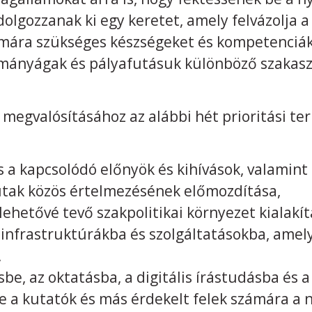
dolgozzanak ki egy keretet, amely felvázolja
ámára szükséges készségeket és kompetenciák
mányágak és pályafutásuk különböző szakasz
 megvalósításához az alábbi hét prioritási t
s a kapcsolódó előnyök és kihívások, valamin
tak közös értelmezésének előmozdítása,
ehetővé tevő szakpolitikai környezet kialakít
infrastruktúrákba és szolgáltatásokba, amel
,
be, az oktatásba, a digitális írástudásba és 
e a kutatók és más érdekelt felek számára a 