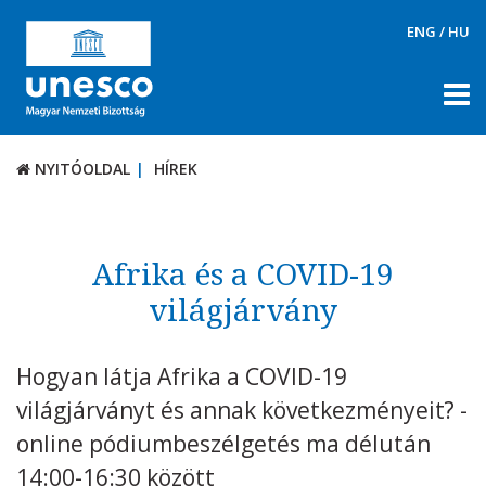
ENG
/
HU
NYITÓOLDAL
HÍREK
NYITÓOLDAL
HÍREK
RÓLUNK
TÉMÁK
Afrika és a COVID-19
DOKUMENTUMTÁR
világjárvány
PÁLYÁZATOK / DÍJAK
Hogyan látja Afrika a COVID-19
KAPCSOLAT
világjárványt és annak következményeit? -
online pódiumbeszélgetés ma délután
14:00-16:30 között