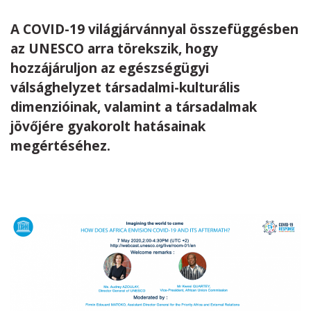
A COVID-19 világjárvánnyal összefüggésben
Kövess minket
unescohungary
az UNESCO arra törekszik, hogy
Adatkezelési tájékoztató
Impresszum
Technikai információk
hozzájáruljon az egészségügyi
RSS
válsághelyzet társadalmi-kulturális
dimenzióinak, valamint a társadalmak
jövőjére gyakorolt hatásainak
megértéséhez.