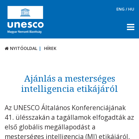
ENG
/
HU
NYITÓOLDAL
HÍREK
NYITÓOLDAL
HÍREK
RÓLUNK
TÉMÁK
Ajánlás a mesterséges
DOKUMENTUMTÁR
intelligencia etikájáról
PÁLYÁZATOK / DÍJAK
Az UNESCO Általános Konferenciájának
KAPCSOLAT
41. ülésszakán a tagállamok elfogadták az
első globális megállapodást a
mesterséges intelligencia (MI) etikájáról.