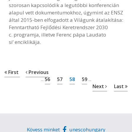
szorosan kapcsolódik a legutóbbi konferencián
alapul vett dokumentumokhoz, úgymint az ENSZ
által 2015-ben elfogadott a Világunk átalakítása:
Fenntartható Fejlődési Keretrendszer 2030
c. programja, illetve Ferenc pápa Laudato
si’ enciklikája.
First
Previous
56
57
58
59
...
...
Next
Last
Kövess minket
unescohungary