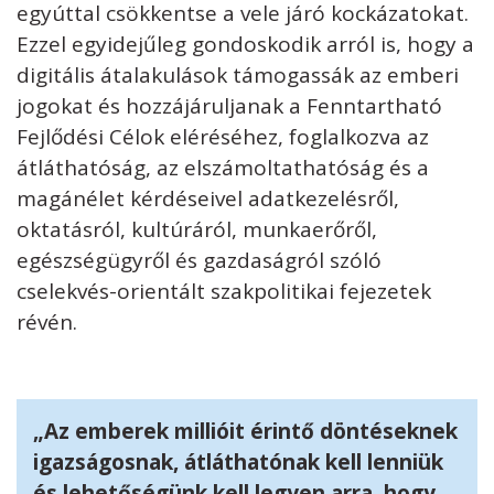
egyúttal csökkentse a vele járó kockázatokat.
Ezzel egyidejűleg gondoskodik arról is, hogy a
digitális átalakulások támogassák az emberi
jogokat és hozzájáruljanak a Fenntartható
Fejlődési Célok eléréséhez, foglalkozva az
átláthatóság, az elszámoltathatóság és a
magánélet kérdéseivel adatkezelésről,
oktatásról, kultúráról, munkaerőről,
egészségügyről és gazdaságról szóló
cselekvés-orientált szakpolitikai fejezetek
révén.
„Az emberek millióit érintő döntéseknek
igazságosnak, átláthatónak kell lenniük
és lehetőségünk kell legyen arra, hogy