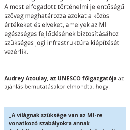
A most elfogadott történelmi jelentőségű
Kövess minket
unescohungary
szöveg meghatározza azokat a közös
értékeket és elveket, amelyek az MI
Adatkezelési tájékoztató
Impresszum
Technikai információk
RSS
egészséges fejlődésének biztosításához
szükséges jogi infrastruktúra kiépítését
vezérlik.
Audrey Azoulay, az UNESCO főigazgatója
az
ajánlás bemutatásakor elmondta, hogy:
„A világnak szüksége van az MI-re
vonatkozó szabályokra annak