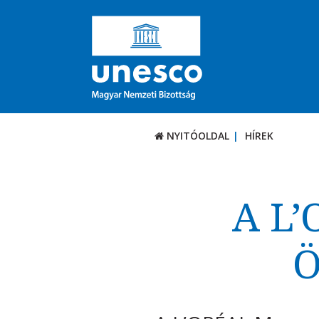
NYITÓOLDAL
HÍREK
A L’
Ö