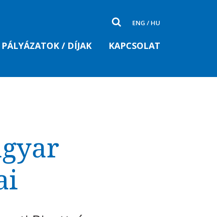
ENG
/
HU
PÁLYÁZATOK / DÍJAK
KAPCSOLAT
agyar
ai