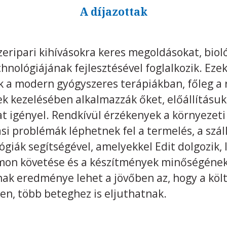
A díjazottak
eripari kihívásokra keres megoldásokat, biol
hnológiájának fejlesztésével foglalkozik. Eze
k a modern gyógyszeres terápiákban, főleg a 
 kezelésében alkalmazzák őket, előállításuk
t igényel. Rendkívül érzékenyek a környezeti
si problémák léphetnek fel a termelés, a száll
ógiák segítségével, amelyekkel Edit dolgozik, 
on követése és a készítmények minőségének
nak eredménye lehet a jövőben az, hogy a köl
n, több beteghez is eljuthatnak.