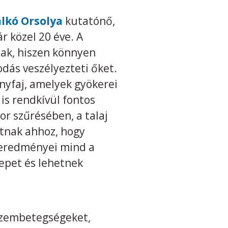
lkó Orsolya
kutatónő,
r közel 20 éve. A
nak, hiszen könnyen
odás veszélyezteti őket.
nyfaj, amelyek gyökerei
is rendkívül fontos
r szűrésében, a talaj
atnak ahhoz, hogy
 eredményei mind a
repet és lehetnek
 szembetegségeket,