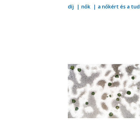
díj
nők
a nőkért és a t