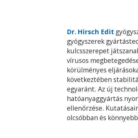
Dr. Hirsch Edit
gyógysz
gyógyszerek gyártástec
kulcsszerepet játszana
vírusos megbetegedések
körülményes eljárásoka
következtében stabilitá
egyaránt. Az új technol
hatóanyaggyártás nyom
ellenőrzése. Kutatásai
olcsóbban és könnyebbe