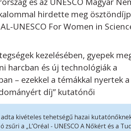
rország és az UNESCO Magyar Nem
kalommal hirdette meg ösztöndíjpá
ÉAL-UNESCO For Women in Scienc
etegségek kezelésében, gyepek me
eni harcban és új technológiák a
ban – ezekkel a témákkal nyertek 
dományért díj” kutatónői
 adta kivételes tehetségű hazai kutatónőkne
ó zsűri a „L’Oréal - UNESCO A Nőkért és a T