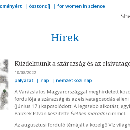
udományért
ösztöndíj
for women in science
Sha
Hírek
Küzdelmünk a szárazság és az elsivatag
10/08/2022
pályázat
nap
nemzetközi nap
A Varázslatos Magyarországgal meghirdetett közös
fordulója a szárazság és az elsivatagosodás ellen
(június 17.) kapcsolódott. A legszebb alkotást, eg
Palcsek István készítette
Életben maradni
címmel.
Az augusztusi forduló témáját a közelgő Víz világh