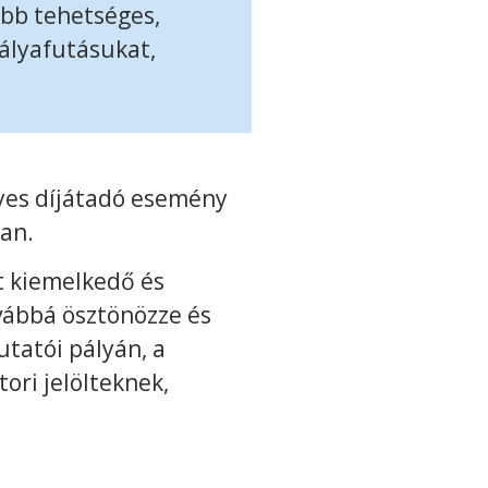
több tehetséges,
pályafutásukat,
lyes díjátadó esemény
ban.
et kiemelkedő és
vábbá ösztönözze és
tatói pályán, a
ori jelölteknek,