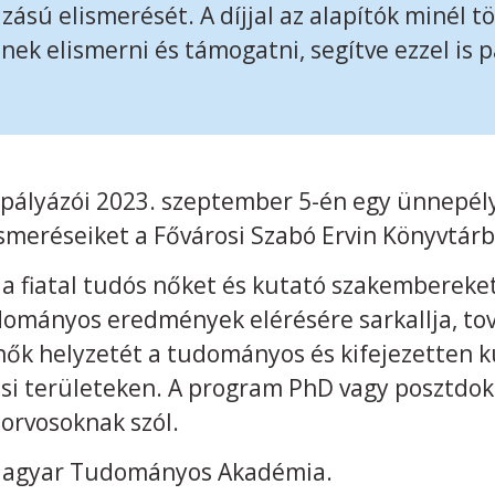
azású elismerését. A díjjal az alapítók minél 
nek elismerni és támogatni, segítve ezzel is 
bb pályázói 2023. szeptember 5-én egy ünnepé
ismeréseiket a Fővárosi Szabó Ervin Könyvtár
y a fiatal tudós nőket és kutató szakemberek
dományos eredmények elérésére sarkallja, to
ők helyzetét a tudományos és kifejezetten ku
i területeken. A program PhD vagy posztdokt
 orvosoknak szól.
Magyar Tudományos Akadémia.