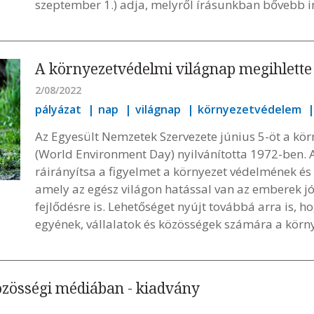
szeptember 1.) adja, melyről írásunkban bővebb 
A környezetvédelmi világnap megihlette 
2/08/2022
pályázat
nap
világnap
környezetvédelem
Az Egyesült Nemzetek Szervezete június 5-öt a kö
(World Environment Day) nyilvánította 1972-ben. A
ráirányítsa a figyelmet a környezet védelmének é
amely az egész világon hatással van az emberek jó
fejlődésre is. Lehetőséget nyújt továbbá arra is, 
egyének, vállalatok és közösségek számára a körn
özösségi médiában - kiadvány