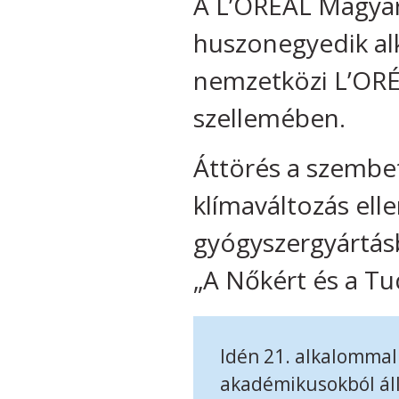
A L’ORÉAL Magya
huszonegyedik al
nemzetközi L’OR
szellemében.
Áttörés a szemb
klímaváltozás ell
gyógyszergyártás
„A Nőkért és a Tu
Idén 21. alkalommal
akadémikusokból áll