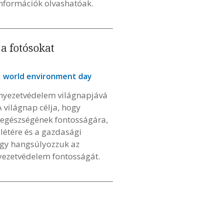
információk olvashatóak.
a fotósokat
world environment day
rnyezetvédelem világnapjává
 világnap célja, hogy
s egészségének fontosságára,
létére és a gazdasági
hogy hangsúlyozzuk az
yezetvédelem fontosságát.