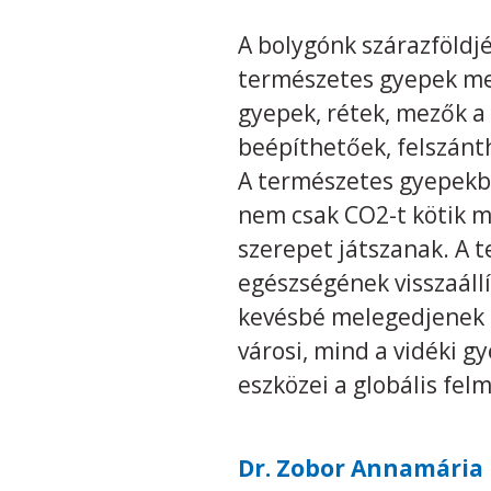
A bolygónk szárazföldj
természetes gyepek megő
gyepek, rétek, mezők a
beépíthetőek, felszánth
A természetes gyepekbe
nem csak CO2-t kötik me
szerepet játszanak. A 
egészségének visszaáll
kevésbé melegedjenek 
városi, mind a vidéki g
eszközei a globális fe
Dr. Zobor Annamária 