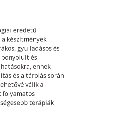
ógiai eredetű
k a készítmények
rákos, gyulladásos és
 bonyolult és
 hatásokra, ennek
ítás és a tárolás során
lehetővé válik a
 folyamatos
tségesebb terápiák