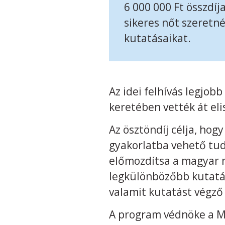
6 000 000 Ft összdíj
sikeres nőt szeretné
kutatásaikat.
Az idei felhívás legjo
keretében vették át el
Az ösztöndíj célja, hog
gyakorlatba vehető tu
előmozdítsa a magyar n
legkülönbözőbb kutatás
valamit kutatást végző
A program védnöke a 