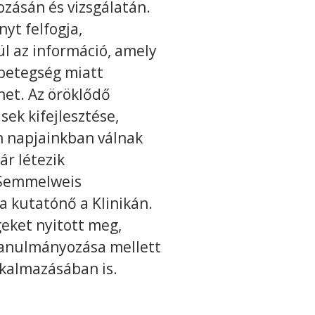
ozásán és vizsgálatán.
yt felfogja,
ül az információ, amely
 betegség miatt
het. Az öröklődő
ek kifejlesztése,
n napjainkban válnak
ár létezik
a Semmelweis
a kutatónő a Klinikán.
eket nyitott meg,
 tanulmányozása mellett
lkalmazásában is.