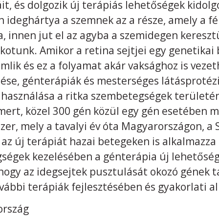
, és dolgozik új terápiás lehetőségek kidolg
 ideghártya a szemnek az a része, amely a fén
ja, innen jut el az agyba a szemidegen kereszt
kotunk. Amikor a retina sejtjei egy genetikai
omlik és ez a folyamat akár vaksághoz is vezet
ése, génterápiák és mesterséges látásprotézis
elhasználása a ritka szembetegségek területé
mert, közel 300 gén közül egy gén esetében m
zer, mely a tavalyi év óta Magyarországon, 
az új terápiát hazai betegeken is alkalmazza 
ségek kezelésében a génterápia új lehetőség
 hogy az idegsejtek pusztulását okozó gének
vábbi terápiák fejlesztésében és gyakorlati a
rország