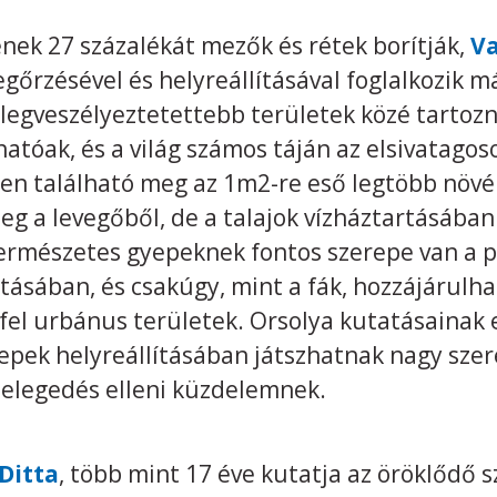
ének 27 százalékát mezők és rétek borítják,
Va
rzésével és helyreállításával foglalkozik má
 legveszélyeztetettebb területek közé tartoz
atóak, és a világ számos táján az elsivatagos
n található meg az 1m2-re eső legtöbb növé
g a levegőből, de a talajok vízháztartásában 
természetes gyepeknek fontos szerepe van a po
ításában, és csakúgy, mint a fák, hozzájárulh
fel urbánus területek. Orsolya kutatásainak
yepek helyreállításában játszhatnak nagy sze
lmelegedés elleni küzdelemnek.
Ditta
, több mint 17 éve kutatja az öröklődő