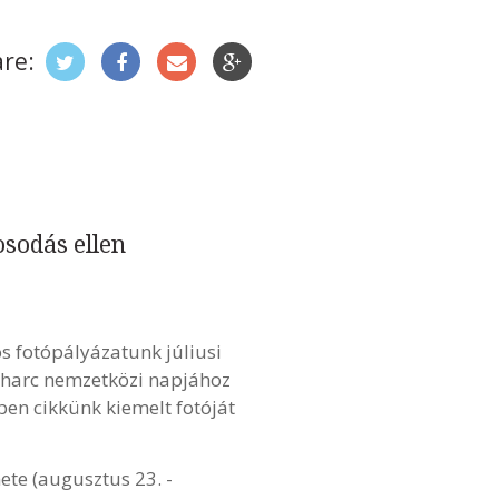
re:
osodás ellen
 fotópályázatunk júliusi
i harc nemzetközi napjához
yben cikkünk kiemelt fotóját
ete (augusztus 23. -