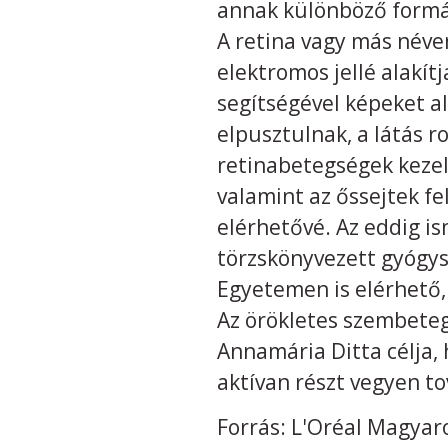
annak különböző formáit
A retina vagy más néven
elektromos jellé alakít
segítségével képeket al
elpusztulnak, a látás r
retinabetegségek kezel
valamint az őssejtek f
elérhetővé. Az eddig is
törzskönyvezett gyógys
Egyetemen is elérhető, 
Az örökletes szembeteg
Annamária Ditta célja,
aktívan részt vegyen to
Forrás: L'Oréal Magya