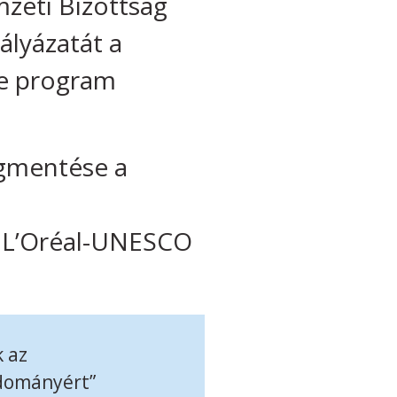
zeti Bizottság
lyázatát a
e program
gmentése a
a L’Oréal-UNESCO
k az
udományért”