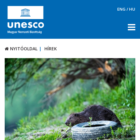
ENG
/
HU
NYITÓOLDAL
HÍREK
NYITÓOLDAL
HÍREK
RÓLUNK
TÉMÁK
DOKUMENTUMTÁR
PÁLYÁZATOK / DÍJAK
KAPCSOLAT