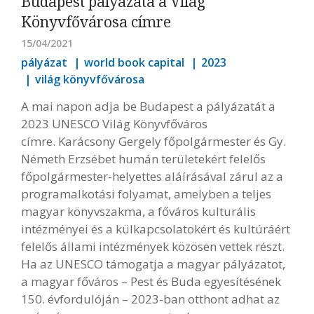
Budapest pályázata a Világ
Könyvfővárosa címre
15/04/2021
pályázat
world book capital
2023
világ könyvfővárosa
A mai napon adja be Budapest a pályázatát a
2023 UNESCO Világ Könyvfőváros
címre. Karácsony Gergely főpolgármester és Gy.
Németh Erzsébet humán területekért felelős
főpolgármester-helyettes aláírásával zárul az a
programalkotási folyamat, amelyben a teljes
magyar könyvszakma, a főváros kulturális
intézményei és a külkapcsolatokért és kultúráért
felelős állami intézmények közösen vettek részt.
Ha az UNESCO támogatja a magyar pályázatot,
a magyar főváros – Pest és Buda egyesítésének
150. évfordulóján – 2023-ban otthont adhat az