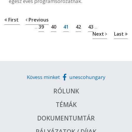
egész éves programsorozatnak.
First
Previous
39
40
41
42
43
...
...
Next
Last
Kövess minket
unescohungary
RÓLUNK
TÉMÁK
DOKUMENTUMTÁR
PÁLYÁZATOK / DÍJAK