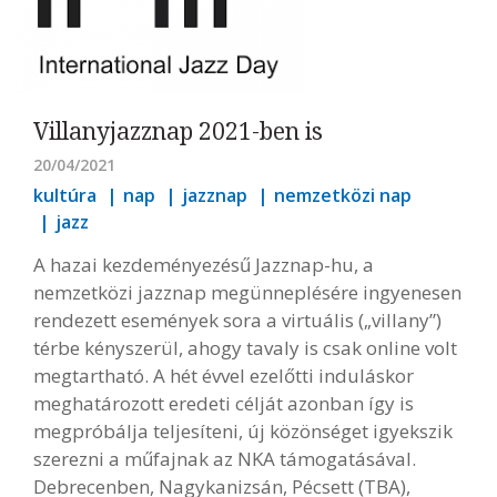
Villanyjazznap 2021-ben is
20/04/2021
kultúra
nap
jazznap
nemzetközi nap
jazz
A hazai kezdeményezésű Jazznap-hu, a
nemzetközi jazznap megünneplésére ingyenesen
rendezett események sora a virtuális („villany”)
térbe kényszerül, ahogy tavaly is csak online volt
megtartható. A hét évvel ezelőtti induláskor
meghatározott eredeti célját azonban így is
megpróbálja teljesíteni, új közönséget igyekszik
szerezni a műfajnak az NKA támogatásával.
Debrecenben, Nagykanizsán, Pécsett (TBA),