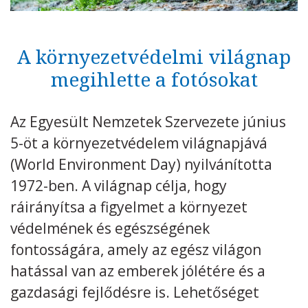
Kövess minket
unescohungary
A környezetvédelmi világnap
Adatkezelési tájékoztató
Impresszum
Technikai információk
RSS
megihlette a fotósokat
Az Egyesült Nemzetek Szervezete június
5-öt a környezetvédelem világnapjává
(World Environment Day) nyilvánította
1972-ben. A világnap célja, hogy
ráirányítsa a figyelmet a környezet
védelmének és egészségének
fontosságára, amely az egész világon
hatással van az emberek jólétére és a
gazdasági fejlődésre is. Lehetőséget