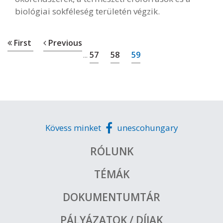
biológiai sokféleség területén végzik.
First
Previous
57
58
59
...
Kövess minket
unescohungary
RÓLUNK
TÉMÁK
DOKUMENTUMTÁR
PÁLYÁZATOK / DÍJAK