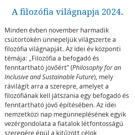
A filozófia világnapja 2024.
Kövess minket
unescohungary
Adatkezelési tájékoztató
Impresszum
Technikai információk
Minden évben november harmadik
RSS
csütörtökén ünnepeljük világszerte a
filozófia világnapját. Az idei év központi
témája: „Filozófia a befogadó és
fenntartható jövőért” (
Philosophy for an
Inclusive and Sustainable Future
), mely
rávilágít arra a szerepre, amelyet a
filozófiának kell játszania egy befogadó és
fenntartható jövő építésében. Az idei
nemzetközi nap megünneplésének egyik
vezérgondolata a fiatalok létfontosságú
szerepére épül a kitűzött célok