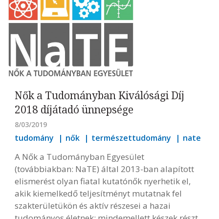
Nők a Tudományban Kiválósági Díj
2018 díjátadó ünnepsége
8/03/2019
tudomány
nők
természettudomány
nate
A Nők a Tudományban Egyesület
(továbbiakban: NaTE) által 2013-ban alapított
elismerést olyan fiatal kutatónők nyerhetik el,
akik kiemelkedő teljesítményt mutatnak fel
szakterületükön és aktív részesei a hazai
tudományos életnek; mindemellett készek részt