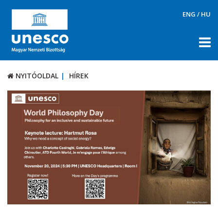
ENG
/
HU
NYITÓOLDAL
HÍREK
NYITÓOLDAL
HÍREK
RÓLUNK
TÉMÁK
DOKUMENTUMTÁR
PÁLYÁZATOK / DÍJAK
KAPCSOLAT