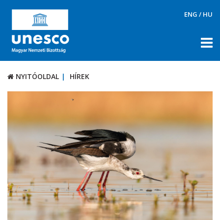
ENG
/
HU
NYITÓOLDAL
HÍREK
NYITÓOLDAL
HÍREK
RÓLUNK
TÉMÁK
DOKUMENTUMTÁR
PÁLYÁZATOK / DÍJAK
KAPCSOLAT