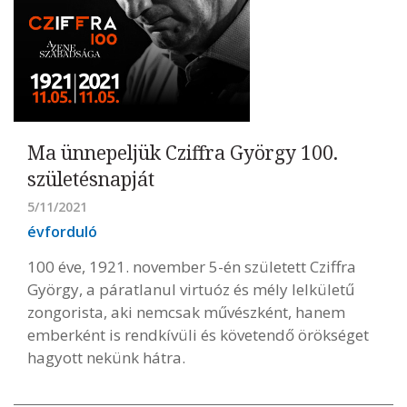
Ma ünnepeljük Cziffra György 100.
születésnapját
5/11/2021
évforduló
100 éve, 1921. november 5-én született Cziffra
György, a páratlanul virtuóz és mély lelkületű
zongorista, aki nemcsak művészként, hanem
emberként is rendkívüli és követendő örökséget
hagyott nekünk hátra.