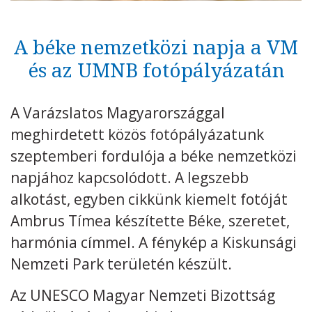
Kövess minket
unescohungary
A béke nemzetközi napja a VM
Adatkezelési tájékoztató
Impresszum
Technikai információk
és az UMNB fotópályázatán
RSS
A Varázslatos Magyarországgal
meghirdetett közös fotópályázatunk
szeptemberi fordulója a béke nemzetközi
napjához kapcsolódott. A legszebb
alkotást, egyben cikkünk kiemelt fotóját
Ambrus Tímea készítette Béke, szeretet,
harmónia címmel. A fénykép a Kiskunsági
Nemzeti Park területén készült.
Az UNESCO Magyar Nemzeti Bizottság