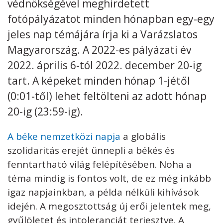
védnökségével meghirdetett
fotópályázatot minden hónapban egy-egy
jeles nap témájára írja ki a Varázslatos
Magyarország. A 2022-es pályázati év
2022. április 6-tól 2022. december 20-ig
tart. A képeket minden hónap 1-jétől
(0:01-től) lehet feltölteni az adott hónap
20-ig (23:59-ig).
A béke nemzetközi napja
a globális
szolidaritás erejét ünnepli a békés és
fenntartható világ felépítésében. Noha a
téma mindig is fontos volt, de ez még inkább
igaz napjainkban, a példa nélküli kihívások
idején. A megosztottság új erői jelentek meg,
gyűlöletet és intoleranciát terjesztve. A