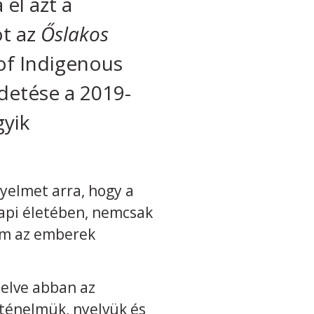
el azt a
ot az
Őslakos
of Indigenous
rdetése a 2019-
gyik
gyelmet arra, hogy a
api életében, nemcsak
nem az emberek
telve abban az
rténelmük, nyelvük és