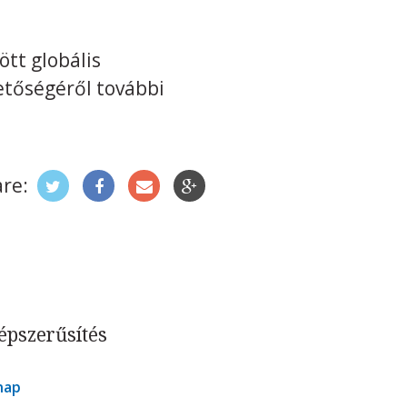
ött globális
etőségéről további
re:
épszerűsítés
nap