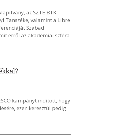
Alapítvány, az SZTE BTK
i Tanszéke, valamint a Libre
ferenciáját Szabad
mit erről az akadémiai szféra
ékkal?
ESCO kampányt indított, hogy
ésére, ezen keresztül pedig