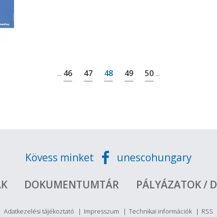
46
47
48
49
50
...
...
Kövess minket
unescohungary
ÁK
DOKUMENTUMTÁR
PÁLYÁZATOK / D
Adatkezelési tájékoztató
Impresszum
Technikai információk
RSS