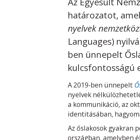
Az Egyesült Nemz
határozatot, ame
nyelvek nemzetközi
Languages) nyilvá
ben ünnepelt Ősl
kulcsfontosságú
A 2019-ben ünnepelt
Ő
nyelvek nélkülözhetet
a kommunikáció, az okt
identitásában, hagyom
Az őslakosok gyakran po
országban, amelyben él