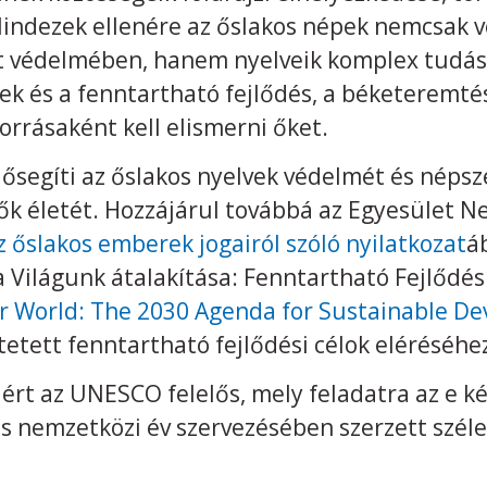
indezek ellenére az őslakos népek nemcsak v
et védelmében, hanem nyelveik komplex tudá
ek és a fenntartható fejlődés, a béketeremté
orrásaként kell elismerni őket.
lősegíti az őslakos nyelvek védelmét és népsz
élők életét. Hozzájárul továbbá az Egyesület 
z őslakos emberek jogairól szóló nyilatkozat
á
a Világunk átalakítása: Fenntartható Fejlődé
r World: The 2030 Agenda for Sustainable D
ett fenntartható fejlődési célok eléréséhe
áért az UNESCO felelős, mely feladatra az e k
es nemzetközi év szervezésében szerzett szél