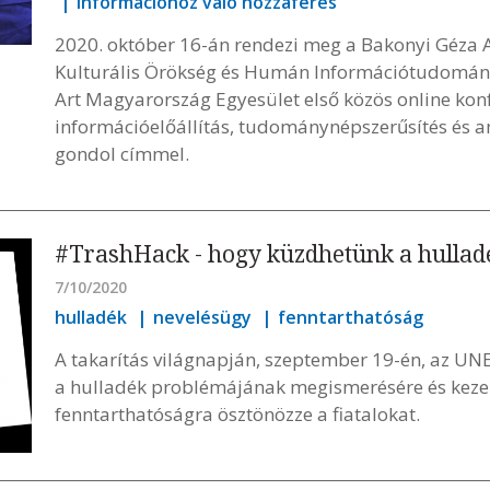
információhoz való hozzáférés
2020. október 16-án rendezi meg a Bakonyi Géza 
Kulturális Örökség és Humán Információtudomány
Art Magyarország Egyesület első közös online kon
információelőállítás, tudománynépszerűsítés és a
gondol címmel.
#TrashHack - hogy küzdhetünk a hullad
7/10/2020
hulladék
nevelésügy
fenntarthatóság
A takarítás világnapján, szeptember 19-én, az UN
a hulladék problémájának megismerésére és kezel
fenntarthatóságra ösztönözze a fiatalokat.