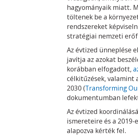
hagyományaik miatt. M
töltenek be a környez
rendszereket képviseln
stratégiai nemzeti erőf
Az évtized ünneplése e
javítja az azokat besz
korábban elfogadott,
a
célkitűzések, valamint 
2030 (
Transforming Ou
dokumentumban lefektet
Az évtized koordinálás
ismereteire és a 2019-
alapozva kérték fel.