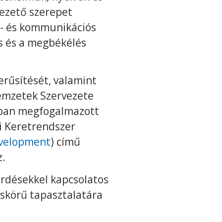
ezető szerepet
s- és kommunikációs
s és a megbékélés
erűsítését, valamint
Nemzetek Szervezete
ban megfogalmazott
si Keretrendszer
evelopment
) című
z.
érdésekkel kapcsolatos
eskörű tapasztalatára