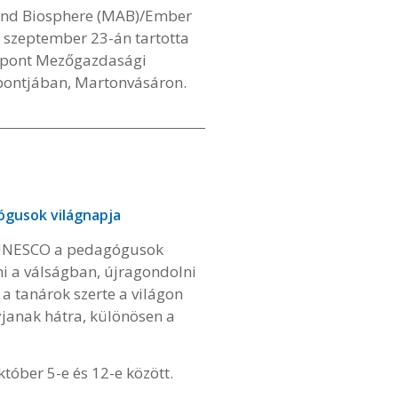
nd Biosphere (MAB)/Ember
. szeptember 23-án tartotta
özpont Mezőgazdasági
ontjában, Martonvásáron.
gusok világnapja
z UNESCO a pedagógusok
ni a válságban, újragondolni
t a tanárok szerte a világon
yjanak hátra, különösen a
tóber 5-e és 12-e között.