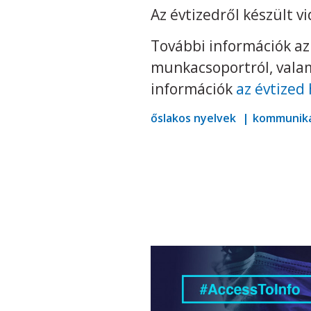
Az évtizedről készült v
További információk az é
munkacsoportról, valam
információk
az évtized
őslakos nyelvek
kommuniká