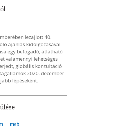
ól
berében lezajlott 40.
óló ajánlás kidolgozásával
zása egy befogadó, átlátható
zet valamennyi lehetséges
erjedt, globális konzultáció
 a tagállamok 2020. december
jabb lépéseként.
ülése
am
mab