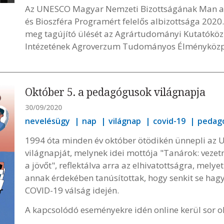
Az UNESCO Magyar Nemzeti Bizottságának Man a
és Bioszféra Programért felelős albizottsága 2020
meg tagújító ülését az Agrártudományi Kutatók
Intézetének Agroverzum Tudományos Élményközp
Október 5. a pedagógusok világnapja
30/09/2020
nevelésügy
nap
világnap
covid-19
pedagó
1994 óta minden év október ötödikén ünnepli a
világnapját, melynek idei mottója "Tanárok: vezet
a jövőt", reflektálva arra az elhivatottságra, melye
annak érdekében tanúsítottak, hogy senkit se hag
COVID-19 válság idején.
A kapcsolódó eseményekre idén online kerül sor ok