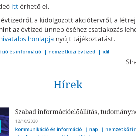
ideó
itt
érhető el.
vtizedről, a kidolgozott akciótervről, a létrej
int az évtized ünnepléséhez csatlakozás leh
 hivatalos honlapja
nyújt tájékoztatást.
ció és információ
nemzetközi évtized
idil
Sha
Hírek
Szabad információelőállítás, tudományn
12/10/2020
kommunikáció és információ
nap
nemzetközi 