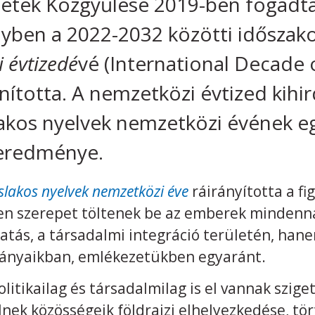
etek Közgyűlése 2019-ben fogadta 
lyben a 2022-2032 közötti időszak
 évtizedé
vé (International Decade 
nította. A nemzetközi évtized kihi
akos nyelvek nemzetközi évének e
 eredménye.
slakos nyelvek nemzetközi éve
ráirányította a fi
len szerepet töltenek be az emberek mindenn
atás, a társadalmi integráció területén, ha
ányaikban, emlékezetükben egyaránt.
litikailag és társadalmilag is el vannak szige
nek közösségeik földrajzi elhelyezkedése, tö