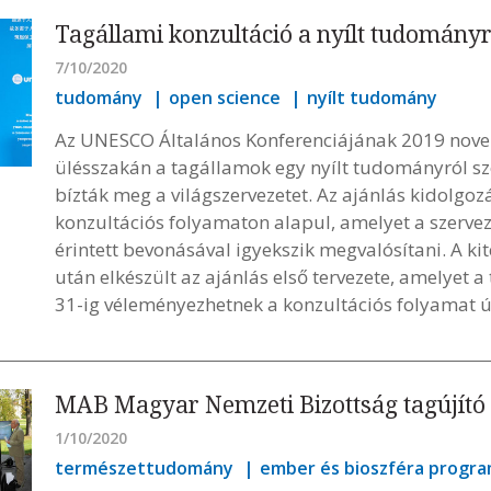
Tagállami konzultáció a nyílt tudományr
7/10/2020
tudomány
open science
nyílt tudomány
Az UNESCO Általános Konferenciájának 2019 novem
ülésszakán a tagállamok egy nyílt tudományról sz
bízták meg a világszervezetet. Az ajánlás kidolgo
konzultációs folyamaton alapul, amelyet a szerve
érintett bevonásával igyekszik megvalósítani. A kit
után elkészült az ajánlás első tervezete, amelyet
31-ig véleményezhetnek a konzultációs folyamat ú
MAB Magyar Nemzeti Bizottság tagújító 
1/10/2020
természettudomány
ember és bioszféra progr