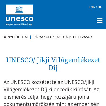
ENG
/
HU
NYITÓOLDAL
PÁLYÁZATOK: AKTUÁLIS FELHÍVÁSOK
NYITÓOLDAL
PÁLYÁZATOK: AKTUÁLIS FELHÍVÁSOK
RÓLUNK
TÉMÁK
UNESCO/ Jikji Világemlékezet
DOKUMENTUMTÁR
Díj
PÁLYÁZATOK / DÍJAK
Az UNESCO közzétette az UNESCO/Jikji
Aktuális felhívások
Világemlékezet Díj kilencedik kiírását. Az
UNESCO díjak
elismerés célja, hogy hozzájáruljon a
KAPCSOLAT
dokumentumörökség mint az emberiség