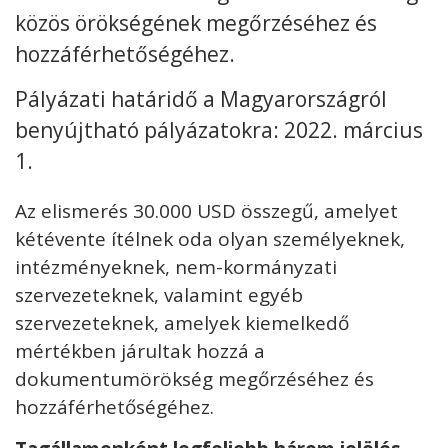
közös örökségének megőrzéséhez és
hozzáférhetőségéhez.
Pályázati határidő a Magyarországról
benyújtható pályázatokra: 2022. március
Kövess minket
unescohungary
1.
Adatkezelési tájékoztató
Impresszum
Technikai információk
RSS
Az elismerés 30.000 USD összegű, amelyet
kétévente ítélnek oda olyan személyeknek,
intézményeknek, nem-kormányzati
szervezeteknek, valamint egyéb
szervezeteknek, amelyek kiemelkedő
mértékben járultak hozzá a
dokumentumörökség megőrzéséhez és
hozzáférhetőségéhez.