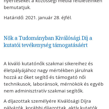
nyerteseket a közösségi média felületeinken
bemutatjuk.
Határidő: 2021. január 28. éjfél.
Nők a Tudományban Kiválósági Díj a
kutatói tevékenység támogatásáért
A kiváló kutatónők szakmai sikereihez és
életpályájához nagy mértékben járulnak
hozzá az őket segítő és támogató női
technikusok, laboránsok, mérnökök és egyéb
nem adminisztratív szakmai segítők.
A díjazottak személyére Kiválósági Díjra
pályázók, korábbi díjazottak, aktív kutatók