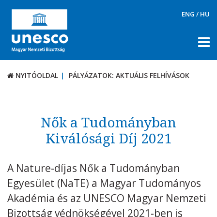
ENG
/
HU
NYITÓOLDAL
PÁLYÁZATOK: AKTUÁLIS FELHÍVÁSOK
NYITÓOLDAL
PÁLYÁZATOK: AKTUÁLIS FELHÍVÁSOK
RÓLUNK
TÉMÁK
Nők a Tudományban
DOKUMENTUMTÁR
Kiválósági Díj 2021
PÁLYÁZATOK / DÍJAK
A Nature-díjas Nők a Tudományban
Aktuális felhívások
Egyesület (NaTE) a Magyar Tudományos
UNESCO díjak
Akadémia és az UNESCO Magyar Nemzeti
KAPCSOLAT
Bizottság védnökségével 2021-ben is