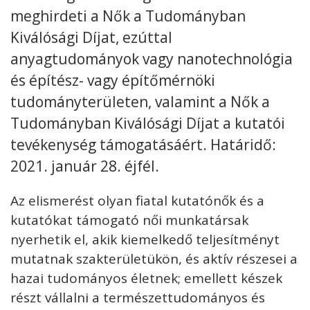
meghirdeti a Nők a Tudományban
Kiválósági Díjat, ezúttal
anyagtudományok vagy nanotechnológia
és építész- vagy építőmérnöki
Kövess minket
unescohungary
tudományterületen, valamint a Nők a
Adatkezelési tájékoztató
Impresszum
Technikai információk
Tudományban Kiválósági Díjat a kutatói
RSS
tevékenység támogatásáért. Határidő:
2021. január 28. éjfél.
Az elismerést olyan fiatal kutatónők és a
kutatókat támogató női munkatársak
nyerhetik el, akik kiemelkedő teljesítményt
mutatnak szakterületükön, és aktív részesei a
hazai tudományos életnek; emellett készek
részt vállalni a természettudományos és