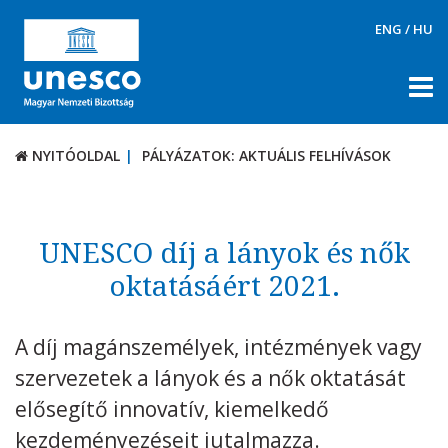
ENG
/
HU
NYITÓOLDAL
PÁLYÁZATOK: AKTUÁLIS FELHÍVÁSOK
NYITÓOLDAL
PÁLYÁZATOK: AKTUÁLIS FELHÍVÁSOK
RÓLUNK
TÉMÁK
UNESCO díj a lányok és nők
DOKUMENTUMTÁR
oktatásáért 2021.
PÁLYÁZATOK / DÍJAK
A díj magánszemélyek, intézmények vagy
Aktuális felhívások
szervezetek a lányok és a nők oktatását
UNESCO díjak
elősegítő innovatív, kiemelkedő
KAPCSOLAT
kezdeményezéseit jutalmazza.