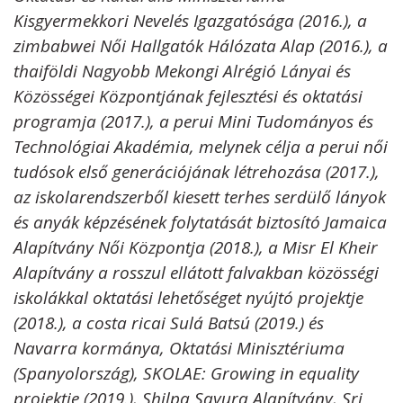
Kisgyermekkori Nevelés Igazgatósága (2016.), a
zimbabwei Női Hallgatók Hálózata Alap (2016.), a
thaiföldi Nagyobb Mekongi Alrégió Lányai és
Közösségei Központjának fejlesztési és oktatási
programja (2017.), a perui Mini Tudományos és
Technológiai Akadémia, melynek célja a perui női
tudósok első generációjának létrehozása (2017.),
az iskolarendszerből kiesett terhes serdülő lányok
és anyák képzésének folytatását biztosító Jamaica
Alapítvány Női Központja (2018.), a Misr El Kheir
Alapítvány a rosszul ellátott falvakban közösségi
iskolákkal oktatási lehetőséget nyújtó projektje
(2018.), a costa ricai Sulá Batsú (2019.) és
Navarra kormánya, Oktatási Minisztériuma
(Spanyolország), SKOLAE: Growing in equality
projektje (2019.), Shilpa Sayura Alapítvány, Sri