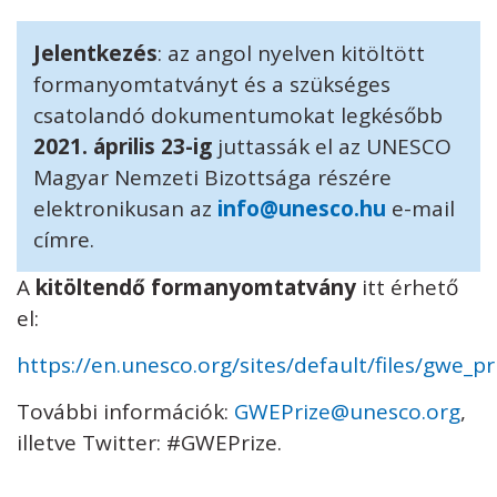
Jelentkezés
: az angol nyelven kitöltött
formanyomtatványt és a szükséges
csatolandó dokumentumokat legkésőbb
2021. április 23-ig
juttassák el az UNESCO
Magyar Nemzeti Bizottsága részére
elektronikusan az
info@unesco.hu
e-mail
címre.
A
kitöltendő formanyomtatvány
itt érhető
el:
https://en.unesco.org/sites/default/files/gwe_p
További információk:
GWEPrize@unesco.org
,
illetve Twitter: #GWEPrize.