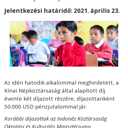
Jelentkezési határidő: 2021. április 23.
Kövess minket
unescohungary
Adatkezelési tájékoztató
Impresszum
Technikai információk
RSS
Az idén hatodik alkalommal meghirdetett, a
Kínai Népköztársaság által alapított díj
évente két díjazott részére, díjazottanként
50.000 USD pénzjutalommal jár.
Korábbi díjazottak az Indonéz Köztársaság
Oktatási és Kulturális Minisztériuma