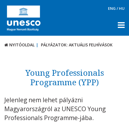
ENG
/
HU
NYITÓOLDAL
PÁLYÁZATOK: AKTUÁLIS FELHÍVÁSOK
NYITÓOLDAL
PÁLYÁZATOK: AKTUÁLIS FELHÍVÁSOK
RÓLUNK
TÉMÁK
Young Professionals
DOKUMENTUMTÁR
Programme (YPP)
PÁLYÁZATOK / DÍJAK
Jelenleg nem lehet pályázni
Aktuális felhívások
Magyarországról az UNESCO Young
UNESCO díjak
Professionals Programme-jába.
KAPCSOLAT