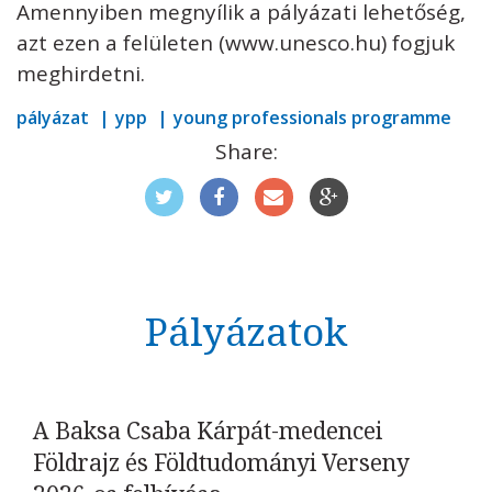
Amennyiben megnyílik a pályázati lehetőség,
azt ezen a felületen (www.unesco.hu) fogjuk
meghirdetni.
pályázat
ypp
young professionals programme
Kövess minket
unescohungary
Share:
Adatkezelési tájékoztató
Impresszum
Technikai információk
RSS
Pályázatok
A Baksa Csaba Kárpát-medencei
Földrajz és Földtudományi Verseny