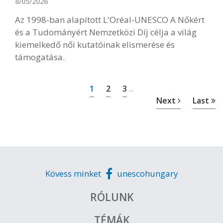
8/05/2026
Az 1998-ban alapított L'Oréal-UNESCO A Nőkért
és a Tudományért Nemzetközi Díj célja a világ
kiemelkedő női kutatóinak elismerése és
támogatása.
1
2
3
...
Next
Last
Kövess minket
unescohungary
RÓLUNK
TÉMÁK