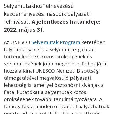
Selyemutakhoz” elnevezésű
kezdeményezés második pályázati
felhívását.
A jelentkezés határideje:
2022. május 31.
Kövess minket
unescohungary
Az UNESCO
Selyemutak Program
keretében
Adatkezelési tájékoztató
Impresszum
Technikai információk
RSS
folyó munka célja a selyemutak gazdag
történelmének, közös örökségének és
szellemiségének jobb megértése. Ehhez járul
hozzá a Kínai UNESCO Nemzeti Bizottság
támogatásával megvalósuló pályázati
lehetőség is, amellyel ösztönözni kívánják a
fiatal kutatókat a selyemutak közös
örökségének további tanulmányozására. A
támogatásra minden országból pályázhatnak
posztgraduális kutatók, akik a jelentkezés