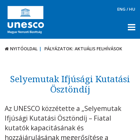
ENG
/
HU
NYITÓOLDAL
PÁLYÁZATOK: AKTUÁLIS FELHÍVÁSOK
NYITÓOLDAL
PÁLYÁZATOK: AKTUÁLIS FELHÍVÁSOK
RÓLUNK
TÉMÁK
Selyemutak Ifjúsági Kutatási
DOKUMENTUMTÁR
Ösztöndíj
PÁLYÁZATOK / DÍJAK
Az UNESCO közzétette a „Selyemutak
Aktuális felhívások
Ifjúsági Kutatási Ösztöndíj – Fiatal
UNESCO díjak
kutatók kapacitásának és
KAPCSOLAT
hozzájárulásának megerősítése a