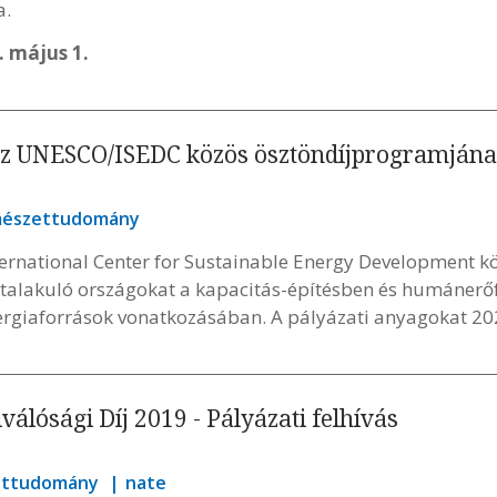
a.
. május 1.
 az UNESCO/ISEDC közös ösztöndíjprogramjának
mészettudomány
ernational Center for Sustainable Energy Development k
 átalakuló országokat a kapacitás-építésben és humánerőf
rgiaforrások vonatkozásában. A pályázati anyagokat 202
lósági Díj 2019 - Pályázati felhívás
ettudomány
nate