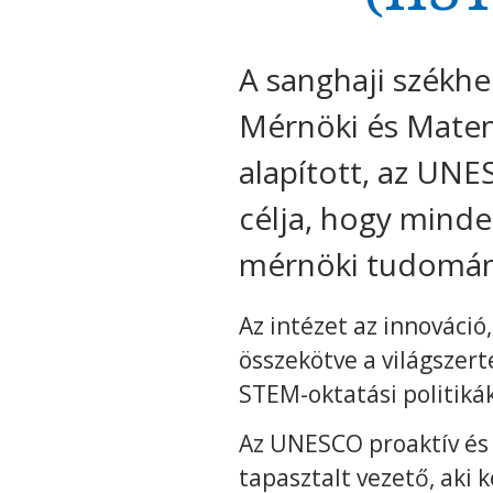
A sanghaji székh
Mérnöki és Matema
alapított, az UNE
célja, hogy minde
mérnöki tudomány
Az intézet az innováci
összekötve a világszer
STEM-oktatási politiká
Az UNESCO proaktív és i
tapasztalt vezető, aki 