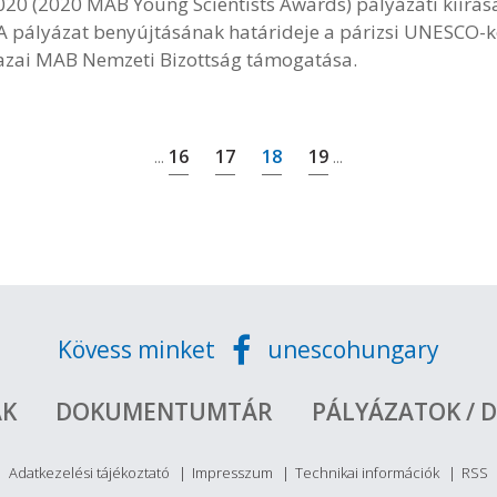
20 (2020 MAB Young Scientists Awards) pályázati kiírás
 A pályázat benyújtásának határideje a párizsi UNESCO-
a hazai MAB Nemzeti Bizottság támogatása.
16
17
18
19
...
...
Kövess minket
unescohungary
ÁK
DOKUMENTUMTÁR
PÁLYÁZATOK / D
Adatkezelési tájékoztató
Impresszum
Technikai információk
RSS