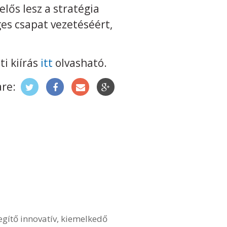
lős lesz a stratégia
ges csapat vezetéséért,
ti kiírás
itt
olvasható.
re:
egítő innovatív, kiemelkedő