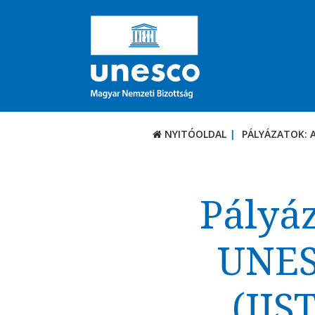
NYITÓOLDAL
PÁLYÁZATOK: 
PÁLYÁZATOK / DÍJ
Aktuális felhívások
Pályáz
UNESCO díjak
UNES
(IIS