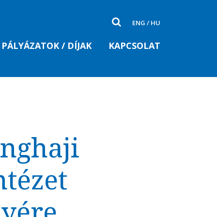
ENG
/
HU
PÁLYÁZATOK / DÍJAK
KAPCSOLAT
anghaji
tézet
lyére