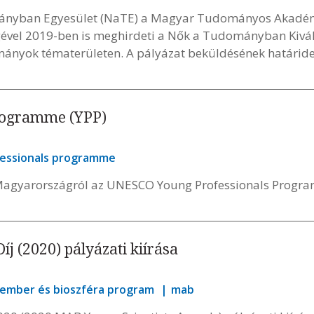
mányban Egyesület (NaTE) a Magyar Tudományos Akadé
ével 2019-ben is meghirdeti a Nők a Tudományban Kiválós
mányok tématerületen. A pályázat beküldésének határideje
rogramme (YPP)
essionals programme
i Magyarországról az UNESCO Young Professionals Progr
j (2020) pályázati kiírása
ember és bioszféra program
mab