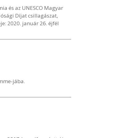
mia és az UNESCO Magyar
ági Díjat csillagászat,
: 2020. január 26. éjfél
amme-jába.