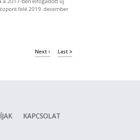
a a 2017-ben elfogadott új
központ felé 2019. december
Next
Last
ÍJAK
KAPCSOLAT