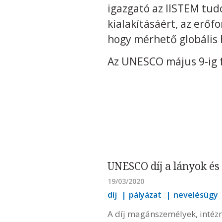
igazgató az IISTEM tud
kialakításáért, az erőf
hogy mérhető globális h
Az UNESCO május 9-ig fo
UNESCO díj a lányok és
19/03/2020
díj
pályázat
nevelésügy
A díj magánszemélyek, intézm