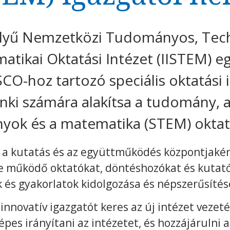
elyű Nemzetközi Tudományos, Tech
tikai Oktatási Intézet (IISTEM) e
SCO-hoz tartozó speciális oktatási
nki számára alakítsa a tudomány, a
ok és a matematika (STEM) oktatá
ó, a kutatás és az együttműködés központjaké
te működő oktatókat, döntéshozókat és kutató
k és gyakorlatok kidolgozása és népszerűsíté
nnovatív igazgatót keres az új intézet vezetésé
képes irányítani az intézetet, és hozzájárulni