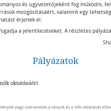
ományos és ügyvezetőjeként fog működni, fele
orrások mozgósításáért, valamint egy tehetsé
atást érjenek el.
gadja a jelentkezéseket. A részletes pályáza
Sha
Pályázatok
 nők oktatásáért
ények vagy szervezetek a lányok és a nők oktatását elős