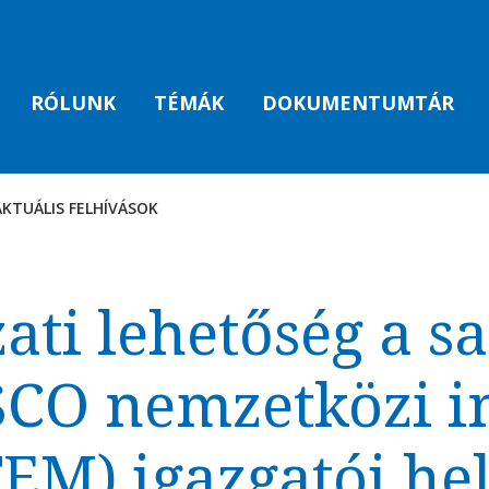
RÓLUNK
TÉMÁK
DOKUMENTUMTÁR
AKTUÁLIS FELHÍVÁSOK
AK
ati lehetőség a s
CO nemzetközi in
TEM) igazgatói he