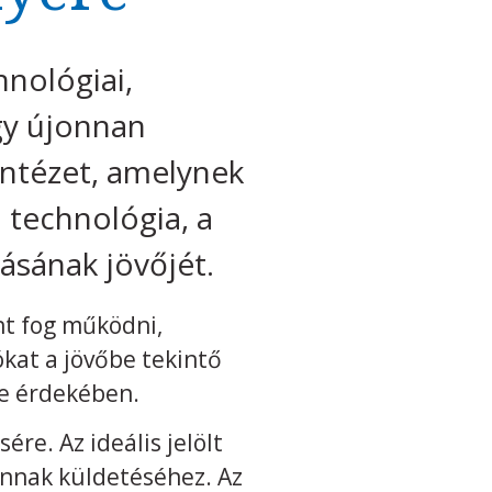
nológiai,
gy újonnan
 intézet, amelynek
 technológia, a
sának jövőjét.
nt fog működni,
kat a jövőbe tekintő
se érdekében.
re. Az ideális jelölt
 annak küldetéséhez. Az