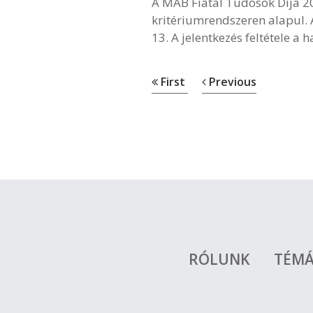
A MAB Fiatal Tudósok Díja 20
kritériumrendszeren alapul.
13. A jelentkezés feltétele 
First
Previous
RÓLUNK
TÉM