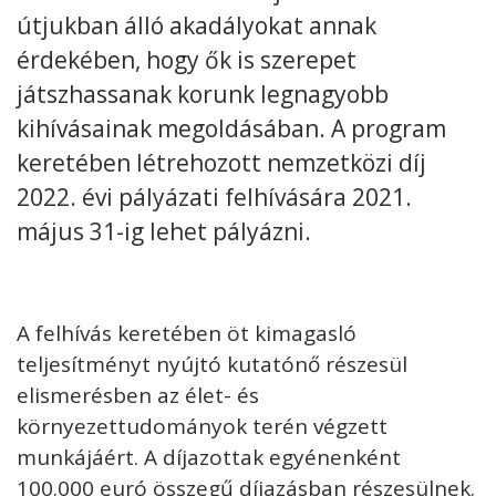
útjukban álló akadályokat annak
érdekében, hogy ők is szerepet
játszhassanak korunk legnagyobb
kihívásainak megoldásában. A program
Kövess minket
unescohungary
keretében létrehozott nemzetközi díj
Adatkezelési tájékoztató
Impresszum
Technikai információk
2022. évi pályázati felhívására 2021.
RSS
május 31-ig lehet pályázni.
A felhívás keretében öt kimagasló
teljesítményt nyújtó kutatónő részesül
elismerésben az élet- és
környezettudományok terén végzett
munkájáért. A díjazottak egyénenként
100.000 euró összegű díjazásban részesülnek.