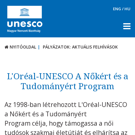
ENG
/
HU
NYITÓOLDAL
PÁLYÁZATOK: AKTUÁLIS FELHÍVÁSOK
NYITÓOLDAL
PÁLYÁZATOK: AKTUÁLIS FELHÍVÁSOK
RÓLUNK
TÉMÁK
L'Oréal-UNESCO A Nőkért és a
DOKUMENTUMTÁR
Tudományért Program
PÁLYÁZATOK / DÍJAK
Az 1998-ban létrehozott L'Oréal-UNESCO
Aktuális felhívások
a Nőkért és a Tudományért
UNESCO díjak
Program célja, hogy támogassa a női
KAPCSOLAT
tudósok szakmai életútját és elhárítsa az