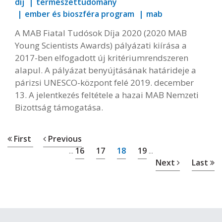
díj
természettudomány
ember és bioszféra program
mab
A MAB Fiatal Tudósok Díja 2020 (2020 MAB
Young Scientists Awards) pályázati kiírása a
2017-ben elfogadott új kritériumrendszeren
alapul. A pályázat benyújtásának határideje a
párizsi UNESCO-központ felé 2019. december
13. A jelentkezés feltétele a hazai MAB Nemzeti
Bizottság támogatása.
First
Previous
16
17
18
19
...
...
Next
Last