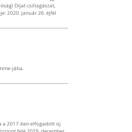
ági Díjat csillagászat,
: 2020. január 26. éjfél
amme-jába.
a a 2017-ben elfogadott új
központ felé 2019. december