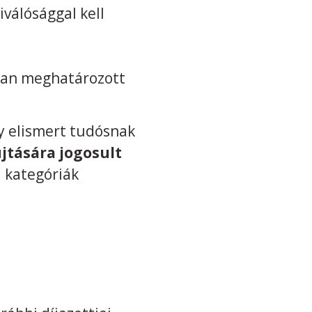
válósággal kell
ban meghatározott
gy elismert tudósnak
jtására jogosult
i kategóriák