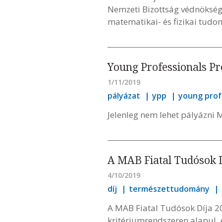
Nemzeti Bizottság védnökség
matematikai- és fizikai tudo
Young Professionals P
1/11/2019
pályázat
ypp
young prof
Jelenleg nem lehet pályázn
A MAB Fiatal Tudósok Dí
4/10/2019
díj
természettudomány
A MAB Fiatal Tudósok Díja 20
kritériumrendszeren alapul.