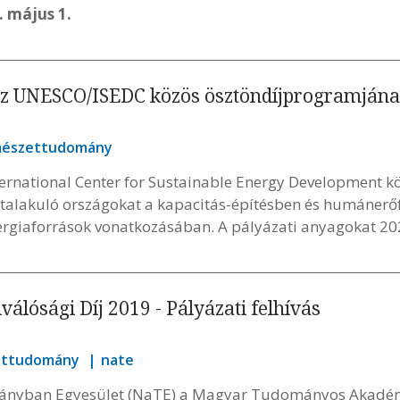
. május 1.
 az UNESCO/ISEDC közös ösztöndíjprogramjának
mészettudomány
ernational Center for Sustainable Energy Development k
 átalakuló országokat a kapacitás-építésben és humánerőf
rgiaforrások vonatkozásában. A pályázati anyagokat 202
lósági Díj 2019 - Pályázati felhívás
ettudomány
nate
mányban Egyesület (NaTE) a Magyar Tudományos Akadé