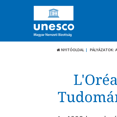
NYITÓOLDAL
PÁLYÁZATOK: 
PÁLYÁZATOK / DÍJ
Aktuális felhívások
L'Oré
UNESCO díjak
Tudomán