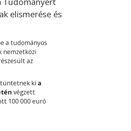
 a Tudományért
nak elismerése és
 be a tudományos
k nemzetközi
észesült az
tüntetnek ki
a
etén
végzett
tt 100 000 euró