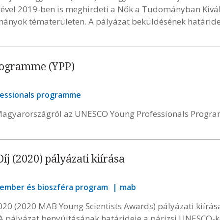
ével 2019-ben is meghirdeti a Nők a Tudományban Kiválós
mányok tématerületen. A pályázat beküldésének határideje
rogramme (YPP)
essionals programme
i Magyarországról az UNESCO Young Professionals Progr
j (2020) pályázati kiírása
ember és bioszféra program
mab
20 (2020 MAB Young Scientists Awards) pályázati kiírás
 A pályázat benyújtásának határideje a párizsi UNESCO-