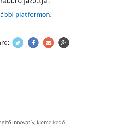
ábbi díjazottjai.
lábbi platformon
.
re:
egítő innovatív, kiemelkedő