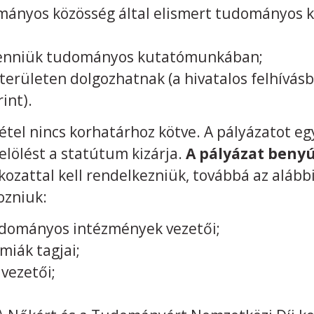
ányos közösség által elismert tudományos ki
l venniük tudományos kutatómunkában;
erületen dolgozhatnak (a hivatalos felhívás
int).
étel nincs korhatárhoz kötve. A pályázatot e
jelölést a statútum kizárja.
A pályázat benyú
ozattal kell rendelkezniük, továbbá az alább
ozniuk:
dományos intézmények vezetői;
iák tagjai;
vezetői;