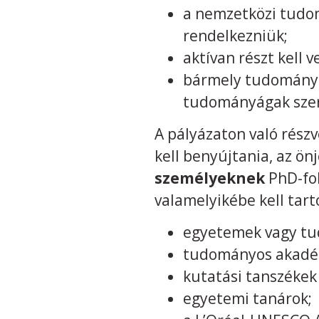
a nemzetközi tudom
rendelkezniük;
aktívan részt kel
bármely tudományt
tudományágak szer
A pályázaton való részv
kell benyújtania, az ön
személyeknek
PhD-fok
valamelyikébe kell tart
egyetemek vagy tu
tudományos akadém
kutatási tanszékek 
egyetemi tanárok;