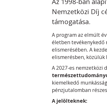
Az 1998-ban alap
Nemzetközi Díj cé
támogatása.
A program az elmúlt év
életben tevékenykedő 
elismerésében. A kezde
elismerésben, közülük 
A 2027-es nemzetközi d
természettudományok
kiemelkedő munkásságu
pénzjutalomban részes
A jelölteknek: