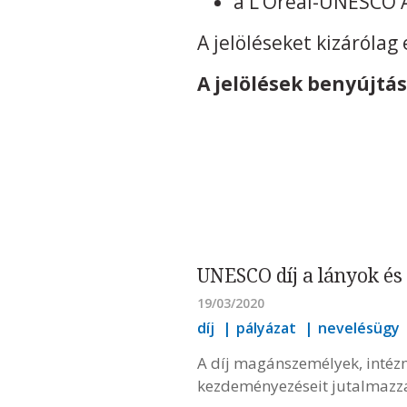
a L’Oréal-UNESCO A
A jelöléseket kizáróla
A jelölések benyújtás
UNESCO díj a lányok és
19/03/2020
díj
pályázat
nevelésügy
A díj magánszemélyek, intézm
kezdeményezéseit jutalmazz