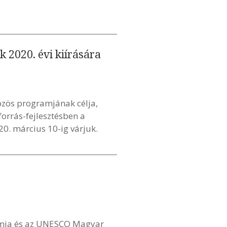
 2020. évi kiírására
özös programjának célja,
orrás-fejlesztésben a
0. március 10-ig várjuk.
mia és az UNESCO Magyar