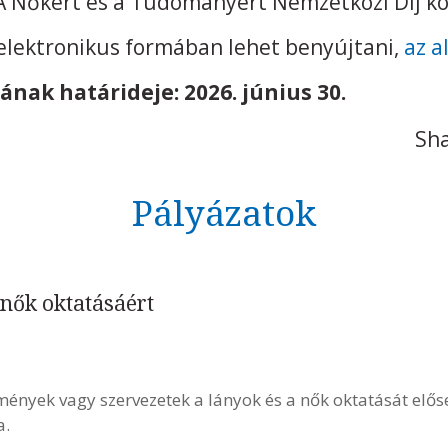
 Nőkért és a Tudományért Nemzetközi Díj kor
g elektronikus formában lehet benyújtani,
az a
ának határideje: 2026. június 30.
Sha
Pályázatok
 nők oktatásáért
ények vagy szervezetek a lányok és a nők oktatását elős
a.