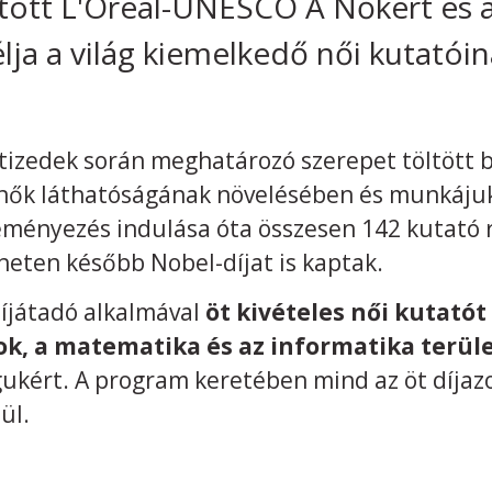
ított L'Oréal-UNESCO A Nőkért és
lja a világ kiemelkedő női kutatói
tizedek során meghatározó szerepet töltött
nők láthatóságának növelésében és munkáju
ményezés indulása óta összesen 142 kutató r
heten később Nobel-díjat is kaptak.
íjátadó alkalmával
öt kivételes női kutatót
, a matematika és az informatika terül
kért. A program keretében mind az öt díjazo
ül.