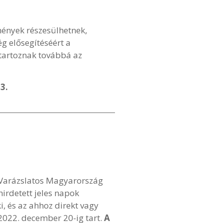
mények részesülhetnek,
g elősegítéséért a
 tartoznak továbbá az
3.
 Varázslatos Magyarország
irdetett jeles napok
, és az ahhoz direkt vagy
 2022. december 20-ig tart.
A