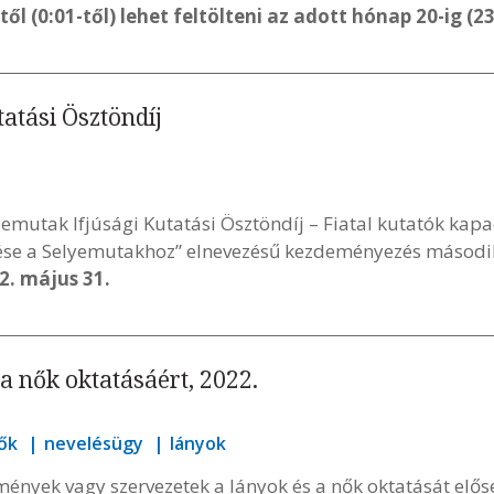
l (0:01-től) lehet feltölteni az adott hónap 20-ig (23
atási Ösztöndíj
emutak Ifjúsági Kutatási Ösztöndíj – Fiatal kutatók kapa
se a Selyemutakhoz” elnevezésű kezdeményezés második 
2. május 31.
a nők oktatásáért, 2022.
ők
nevelésügy
lányok
ények vagy szervezetek a lányok és a nők oktatását elős