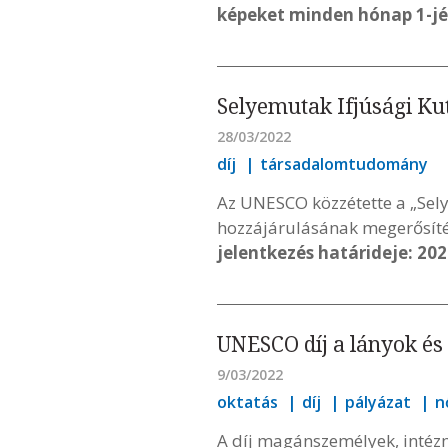
képeket minden hónap 1-jétő
Selyemutak Ifjúsági Kut
28/03/2022
díj
társadalomtudomány
Az UNESCO közzétette a „Sely
hozzájárulásának megerősíté
jelentkezés határideje: 202
UNESCO díj a lányok és 
9/03/2022
oktatás
díj
pályázat
n
A díj magánszemélyek, intézm