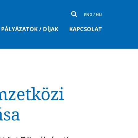
ENG
/
HU
PÁLYÁZATOK / DÍJAK
KAPCSOLAT
zetközi
ása