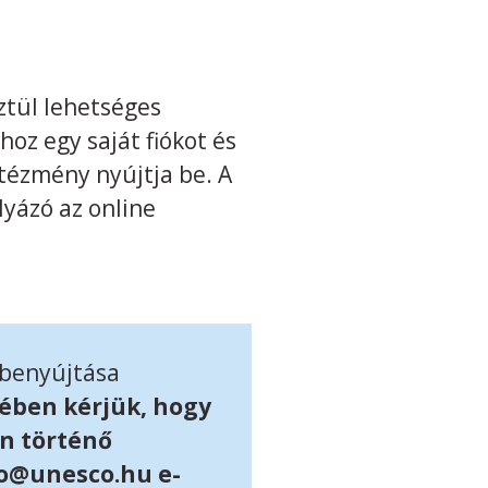
ztül lehetséges
hoz egy saját fiókot és
intézmény nyújtja be. A
lyázó az online
 benyújtása
ében kérjük, hogy
en történő
fo@unesco.hu e-