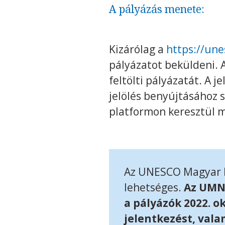
A pályázás menete:
Kizárólag a
https://une
pályázatot beküldeni. A
feltölti pályázatát. A j
jelölés benyújtásához s
platformon keresztül 
Az UNESCO Magyar N
lehetséges.
Az UMNB
a pályázók 2022. o
jelentkezést, vala