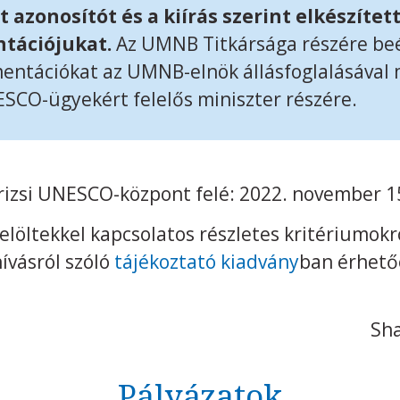
t azonosítót és a kiírás szerint elkészítet
tációjukat.
Az UMNB Titkársága részére be
mentációkat az UMNB-elnök állásfoglalásával
SCO-ügyekért felelős miniszter részére.
árizsi UNESCO-központ felé: 2022. november 1
elöltekkel kapcsolatos részletes kritériumokró
hívásról szóló
tájékoztató kiadvány
ban érhetőe
Sha
Pályázatok