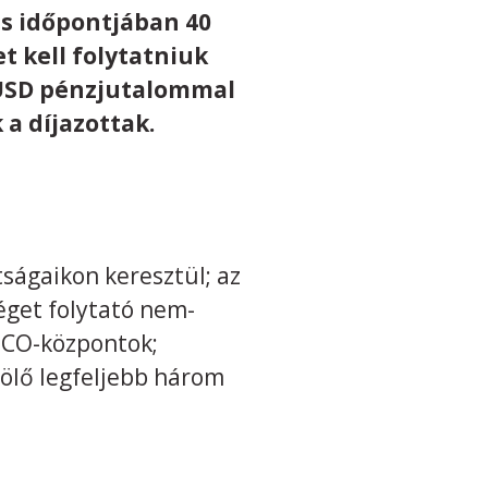
és időpontjában 40
t kell folytatniuk
 USD pénzjutalommal
 a díjazottak.
ságaikon keresztül; az
éget folytató nem-
SCO-központok;
ölő legfeljebb három