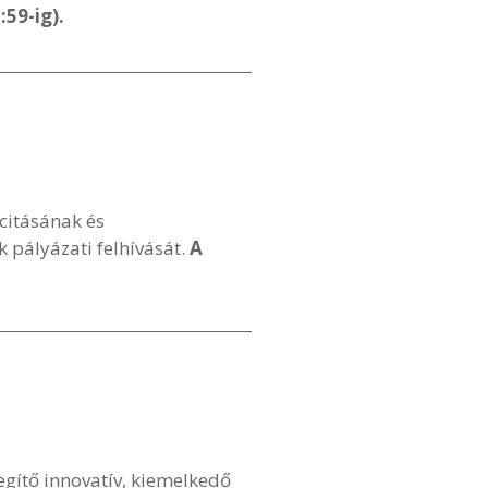
:59-ig).
citásának és
pályázati felhívását.
A
egítő innovatív, kiemelkedő