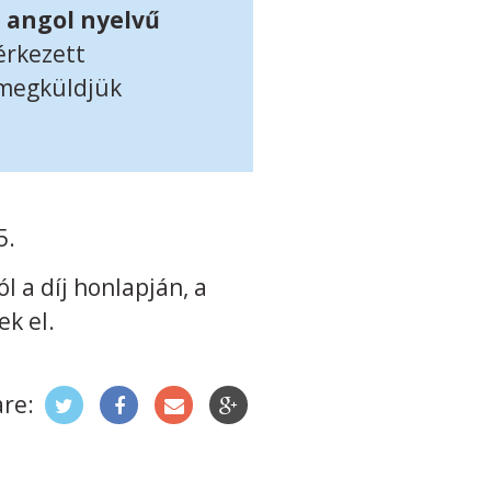
t angol nyelvű
érkezett
 megküldjük
5.
l a díj honlapján, a
k el.
re: