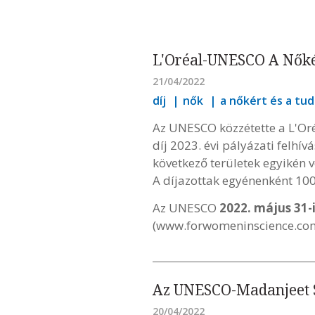
L'Oréal-UNESCO A Nők
21/04/2022
díj
nők
a nőkért és a t
Az UNESCO közzétette a L'Or
díj 2023. évi pályázati felhí
következő területek egyikén
A díjazottak egyénenként 100
Az UNESCO
2022. május 31-
(www.forwomeninscience.co
Az UNESCO-Madanjeet Si
20/04/2022