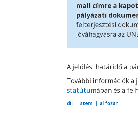
mail címre a kapot
pályázati dokumen
felterjesztési doku
jóváhagyásra az UNE
A jelölési határidő a p
További információk a j
statútum
ában és a fel
díj
stem
al fozan