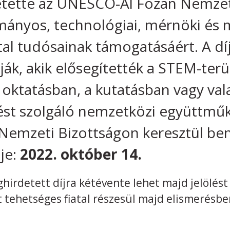
ette az UNESCO-Al Fozan Nemzetkö
mányos, technológiai, mérnöki és 
atal tudósainak támogatásáért. A dí
ák, akik elősegítették a STEM-terü
 oktatásban, a kutatásban vagy val
dést szolgáló nemzetközi együttmű
emzeti Bizottságon keresztül be
eje:
2022. október 14.
hirdetett díjra kétévente lehet majd jelölés
 tehetséges fiatal részesül majd elismerésb