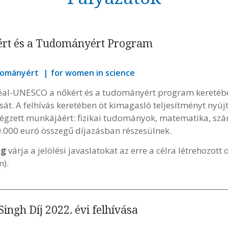
ért és a Tudományért Program
udományért
for women in science
éal-UNESCO a nőkért és a tudományért program keretéb
vását. A felhívás keretében öt kimagasló teljesítményt nyú
 végzett munkájáért: fizikai tudományok, matematika, sz
.000 euró összegű díjazásban részesülnek.
ig
várja a jelölési javaslatokat az erre a célra létrehozott
m).
ngh Díj 2022. évi felhívása