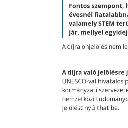
Fontos szempont, h
évesnél fiatalabbna
valamely STEM ter
jár, mellyel egyide
A díjra önjelölés nem l
A díjra való jelölésre
UNESCO-val hivatalos p
kormányzati szervezet
nemzetközi tudományos
jelölést nyújthat be.