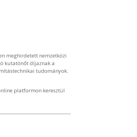
en meghirdetett nemzetközi
jtó kutatónőt díjaznak a
ámítástechnikai tudományok.
 online platformon keresztül