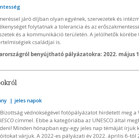
ntesség
eréssel járó díjban olyan egyének, szervezetek és intéz
kenységet folytatnak a tolerancia és az erőszakmentessé
zetek és a kommunikáció területén. A jelölhetők körébe
rtelmiségiek családjai is.
arországról benyújtható pályázatokra: 2022. május 1
pokról
ány
jeles napok
zottság védnökségével fotópályázatot hirdetett meg a
UNESCO
címmel. Ebbe a kategóriába az UNESCO által megh
deni! Minden hónapban egy-egy jeles nap témáját írjuk ki
tokat várjuk. A 2022-es pályázati év 2022. április 6-tól