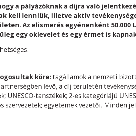
ogy a pályázóknak a díjra való jelentkez
k kell lenniük, illetve aktív tevékenysége
ületen. Az elismerés egyénenként 50.000
jűleg egy oklevelet és egy érmet is kapnak
ehetséges.
 jogosultak köre:
tagállamok a nemzeti bizott
artnerségben lévő, a díj területén tevékenys
ek; UNESCO-tanszékek; 2-es kategóriájú UNE
 szervezetek; egyetemek vezetői. Minden jel