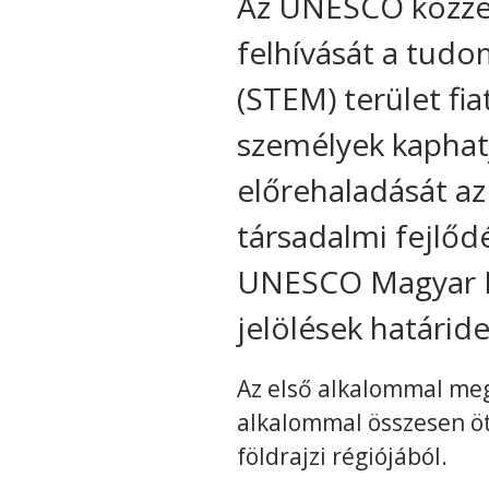
Az UNESCO közzét
felhívását a tudo
(STEM) terület fi
személyek kaphatj
előrehaladását az
társadalmi fejlő
UNESCO Magyar N
jelölések határid
Az első alkalommal meg
alkalommal összesen öt
földrajzi régiójából.