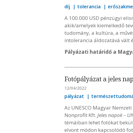
díj
tolerancia
erőszakme
A 100.000 USD pénzügyi elism
akik/amelyek kiemelkedő tevé
tudomány, a kultúra, a művés
intolerancia áldozatává vált é
Pályázati határidő a Magy
Fotópályázat a jeles na
12/04/2022
pályázat
természettudom
Az UNESCO Magyar Nemzeti Bi
Nonprofit Kft.
Jeles napok – 
témáiban lehet fotókat bekül
elvont módon kapcsolódó fotói