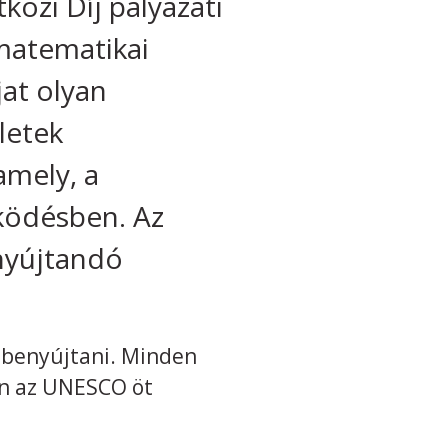
zi Díj pályázati
matematikai
jat olyan
letek
amely, a
ködésben. Az
nyújtandó
t benyújtani. Minden
en az UNESCO öt