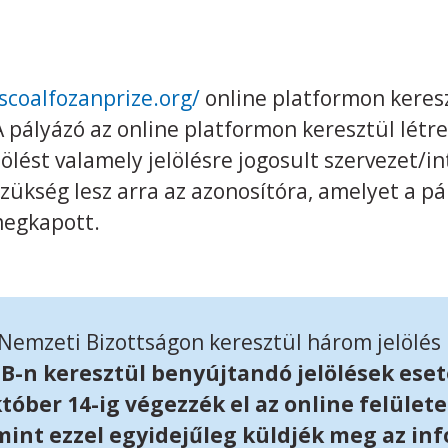
scoalfozanprize.org/
online platformon keres
 pályázó az online platformon keresztül létre
elölést valamely jelölésre jogosult szervezet/
zükség lesz arra az azonosítóra, amelyet a pá
megkapott.
emzeti Bizottságon keresztül három jelölés
-n keresztül benyújtandó jelölések eset
któber 14-ig végezzék el az online felület
mint ezzel egyidejűleg küldjék meg az in