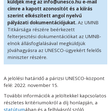
küldjék meg az info@unesco.hu e-mail
címre a kapott azonosítót és a kiírás
szerint elkészített angol nyelvű
pályázati dokumentációjukat.
Az UMNB
Titkársága részére beérkezett
felterjesztési dokumentációkat az UMNB-
elnök állásfoglalásával megküldjük
jóváhagyásra az UNESCO-ügyekért felelős
miniszter részére.
A jelölési határidő a párizsi UNESCO-központ
felé: 2022. november 15.
További információk a jelöltekkel kapcsolatos
részletes kritériumokról a díj honlapján, a
statútum
ában és a felhívásról szóló