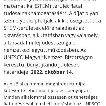
matematikai (STEM) terület fiatal
tudósainak támogatásáért. A díjat olyan
személyek kaphatják, akik elősegítették a
STEM-területek előrehaladását az
Kövess minket
unescohungary
oktatásban, a kutatásban vagy valamely,
Adatkezelési tájékoztató
Impresszum
Technikai információk
a társadalmi fejlődést szolgáló
RSS
nemzetközi együttműködésben. Az
UNESCO Magyar Nemzeti Bizottságon
keresztül benyújtandó jelölések
határideje:
2022. október 14.
Az első alkalommal meghirdetett díjra
kétévente lehet majd jelölést benyújtani.
Minden alkalommal összesen öt tehetséges
fiatal részesül majd elismerésben az UNESCO