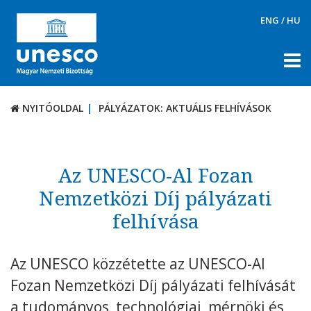
ENG
/
HU
NYITÓOLDAL
PÁLYÁZATOK: AKTUÁLIS FELHÍVÁSOK
NYITÓOLDAL
PÁLYÁZATOK: AKTUÁLIS FELHÍVÁSOK
RÓLUNK
TÉMÁK
Az UNESCO-Al Fozan
DOKUMENTUMTÁR
Nemzetközi Díj pályázati
felhívása
PÁLYÁZATOK / DÍJAK
Aktuális felhívások
Az UNESCO közzétette az UNESCO-Al
UNESCO díjak
Fozan Nemzetközi Díj pályázati felhívását
KAPCSOLAT
a tudományos, technológiai, mérnöki és