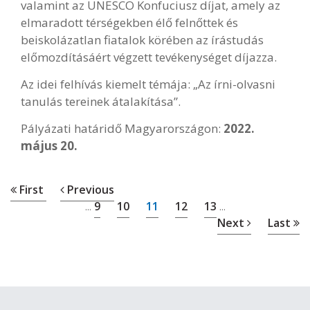
valamint az UNESCO Konfuciusz díjat, amely az
elmaradott térségekben élő felnőttek és
beiskolázatlan fiatalok körében az írástudás
előmozdításáért végzett tevékenységet díjazza.
Az idei felhívás kiemelt témája: „Az írni-olvasni
tanulás tereinek átalakítása”.
Pályázati határidő Magyarországon:
2022.
május 20.
First
Previous
9
10
11
12
13
...
...
Next
Last