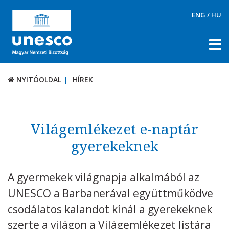
ENG
/
HU
NYITÓOLDAL
HÍREK
NYITÓOLDAL
HÍREK
RÓLUNK
TÉMÁK
Világemlékezet e-naptár
DOKUMENTUMTÁR
gyerekeknek
PÁLYÁZATOK / DÍJAK
A gyermekek világnapja alkalmából az
KAPCSOLAT
UNESCO a Barbanerával együttműködve
csodálatos kalandot kínál a gyerekeknek
szerte a világon a Világemlékezet listára