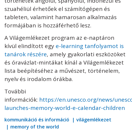
történetek angolul, spanyolul, indonézül és
szuahéliül érhetőek el számítógépen és
tableten, valamint hamarosan alkalmazás
formájában is hozzáférhető lesz.
A Világemlékezet program az e-naptáron
kívül elindított egy
e-learning tanfolyamot is
tanárok részére
, amely gyakorlati eszközöket
és óravázlat-mintákat kínál a Világemlékezet
lista beépítéséhez a művészet, történelem,
nyelv és irodalom órákba.
További
információk:
https://en.unesco.org/news/unesc
launches-memory-world-e-calendar-children
kommunikáció és információ
világemlékezet
memory of the world