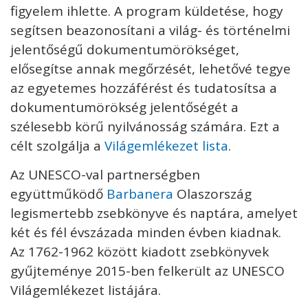
figyelem ihlette. A program küldetése, hogy
segítsen beazonosítani a világ- és történelmi
jelentőségű dokumentumörökséget,
elősegítse annak megőrzését, lehetővé tegye
az egyetemes hozzáférést és tudatosítsa a
dokumentumörökség jelentőségét a
szélesebb körű nyilvánosság számára. Ezt a
célt szolgálja a
Világemlékezet lista
.
Az UNESCO-val partnerségben
együttműködő
Barbanera
Olaszország
legismertebb zsebkönyve és naptára, amelyet
két és fél évszázada minden évben kiadnak.
Az 1762-1962 között kiadott zsebkönyvek
gyűjteménye 2015-ben felkerült az UNESCO
Világemlékezet listájára.