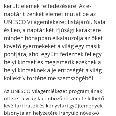
került elemek felfedezésére. Az e-
Kövess minket
unescohungary
naptár tizenkét elemet mutat be az
UNESCO Világemlékezet listájáról. Nala
Adatkezelési tájékoztató
Impresszum
Technikai információk
RSS
és Leo, a naptár két ifjúsági karaktere
minden hónapban elkalauzolja az őket
követő gyermekeket a világ egy másik
pontjára, ahol együtt fedeznek fel egy
helyi kincset és megismerik ezeknek a
helyi kincseknek a jelentőségét a világ
kollektív történelme szemszögéből.
Az UNESCO Világemlékezet programjának
ötletét a világ különböző részein fellelhető
levéltári iratok és könyvtári gyűjtemények
bizonytalan helyzetére irányuló növekvő