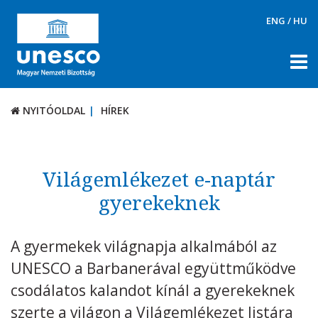
ENG
/
HU
NYITÓOLDAL
HÍREK
NYITÓOLDAL
HÍREK
RÓLUNK
TÉMÁK
Világemlékezet e-naptár
DOKUMENTUMTÁR
gyerekeknek
PÁLYÁZATOK / DÍJAK
A gyermekek világnapja alkalmából az
KAPCSOLAT
UNESCO a Barbanerával együttműködve
csodálatos kalandot kínál a gyerekeknek
szerte a világon a Világemlékezet listára