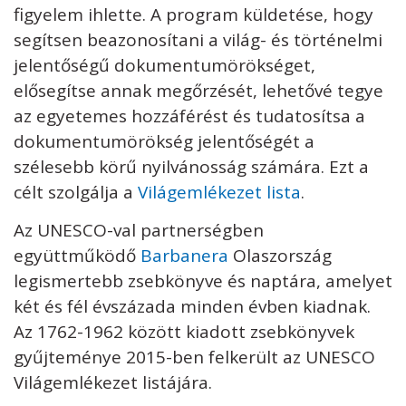
figyelem ihlette. A program küldetése, hogy
segítsen beazonosítani a világ- és történelmi
jelentőségű dokumentumörökséget,
elősegítse annak megőrzését, lehetővé tegye
az egyetemes hozzáférést és tudatosítsa a
dokumentumörökség jelentőségét a
szélesebb körű nyilvánosság számára. Ezt a
célt szolgálja a
Világemlékezet lista
.
Az UNESCO-val partnerségben
együttműködő
Barbanera
Olaszország
legismertebb zsebkönyve és naptára, amelyet
két és fél évszázada minden évben kiadnak.
Az 1762-1962 között kiadott zsebkönyvek
gyűjteménye 2015-ben felkerült az UNESCO
Világemlékezet listájára.