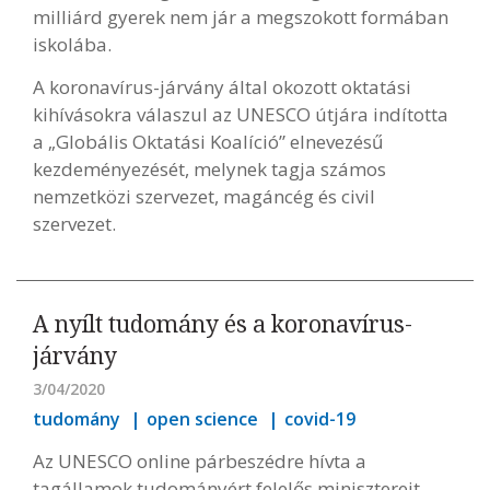
milliárd gyerek nem jár a megszokott formában
iskolába.
A koronavírus-járvány által okozott oktatási
kihívásokra válaszul az UNESCO útjára indította
a „Globális Oktatási Koalíció” elnevezésű
kezdeményezését, melynek tagja számos
nemzetközi szervezet, magáncég és civil
szervezet.
A nyílt tudomány és a koronavírus-
járvány
3/04/2020
tudomány
open science
covid-19
Az UNESCO online párbeszédre hívta a
tagállamok tudományért felelős minisztereit