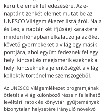
került elemek felfedezésére. Az e-
Kövess minket
unescohungary
naptár tizenkét elemet mutat be az
UNESCO Világemlékezet listájáról. Nala
Adatkezelési tájékoztató
Impresszum
Technikai információk
RSS
és Leo, a naptár két ifjúsági karaktere
minden hónapban elkalauzolja az őket
követő gyermekeket a világ egy másik
pontjára, ahol együtt fedeznek fel egy
helyi kincset és megismerik ezeknek a
helyi kincseknek a jelentőségét a világ
kollektív történelme szemszögéből.
Az UNESCO Világemlékezet programjának
ötletét a világ különböző részein fellelhető
levéltári iratok és könyvtári gyűjtemények
bizonytalan helyzetére irányuló növekvő