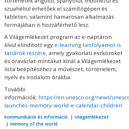
történetek angolul, spanyolul, indonézül és
szuahéliül érhetőek el számítógépen és
tableten, valamint hamarosan alkalmazás
formájában is hozzáférhető lesz.
A Világemlékezet program az e-naptáron
kívül elindított egy
e-learning tanfolyamot is
tanárok részére
, amely gyakorlati eszközöket
és óravázlat-mintákat kínál a Világemlékezet
lista beépítéséhez a művészet, történelem,
nyelv és irodalom órákba.
További
információk:
https://en.unesco.org/news/unesc
launches-memory-world-e-calendar-children
kommunikáció és információ
világemlékezet
memory of the world