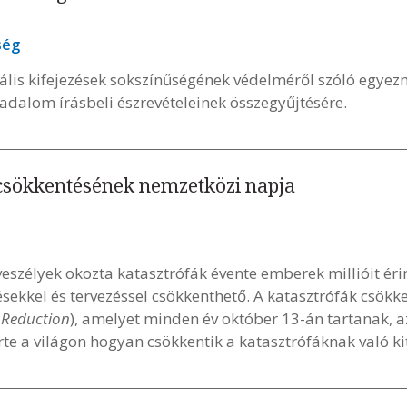
ség
ális kifejezések sokszínűségének védelméről szóló egy
ársadalom írásbeli észrevételeinek összegyűjtésére.
csökkentésének nemzetközi napja
veszélyek okozta katasztrófák évente emberek millióit érin
ésekkel és tervezéssel csökkenthető. A katasztrófák csök
r Reduction
), amelyet minden év október 13-án tartanak, a
te a világon hogyan csökkentik a katasztrófáknak való ki