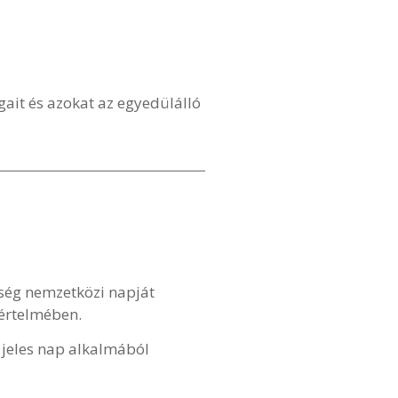
gait és azokat az egyedülálló
eség nemzetközi napját
 értelmében.
 jeles nap alkalmából