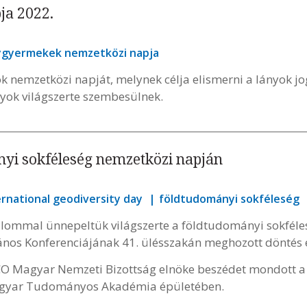
ja 2022.
ygyermekek nemzetközi napja
k nemzetközi napját, melynek célja elismerni a lányok jo
nyok világszerte szembesülnek.
yi sokféleség nemzetközi napján
ernational geodiversity day
földtudományi sokféleség
kalommal ünnepeltük világszerte a földtudományi sokfél
lános Konferenciájának 41. ülésszakán meghozott döntés
SCO Magyar Nemzeti Bizottság elnöke beszédet mondott a
Magyar Tudományos Akadémia épületében.