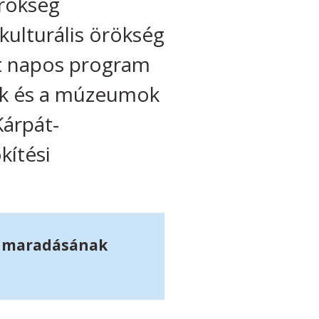
Örökség
kulturális örökség
ét napos program
ek és a múzeumok
Kárpát-
kítési
ennmaradásának