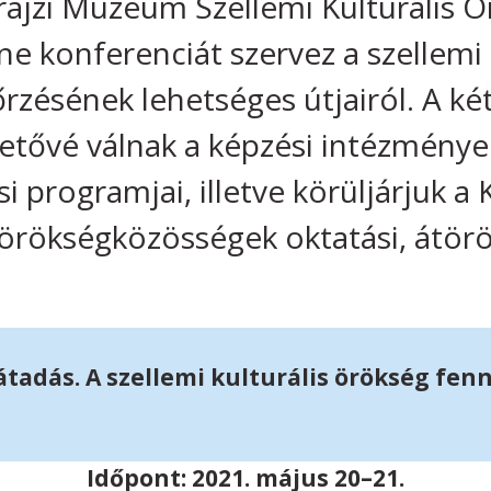
rajzi Múzeum Szellemi Kulturális 
ne konferenciát szervez a szellemi 
rzésének lehetséges útjairól. A k
tővé válnak a képzési intézmény
 programjai, illetve körüljárjuk a 
rökségközösségek oktatási, átörö
 átadás. A szellemi kulturális örökség f
Időpont: 2021. május 20–21.