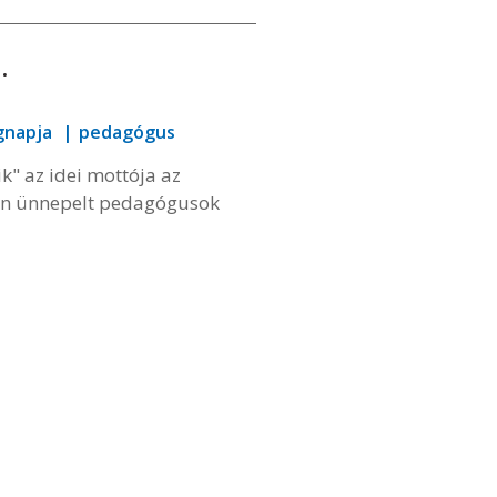
.
gnapja
pedagógus
k" az idei mottója az
én ünnepelt pedagógusok