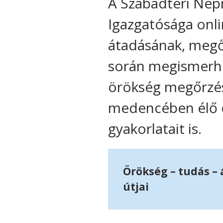
A Szabadtéri Nép
Igazgatósága onli
átadásának, megő
során megismerhe
örökség megőrzési
medencében élő ö
gyakorlatait is.
Örökség – tudás –
útjai