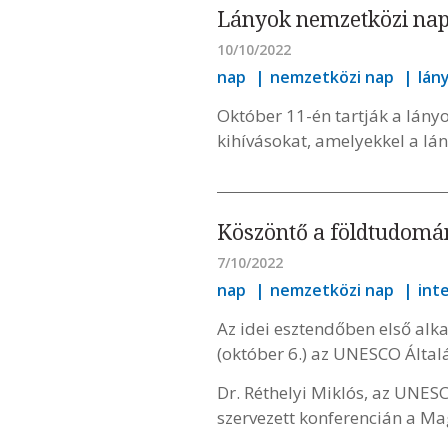
Lányok nemzetközi nap
10/10/2022
nap
nemzetközi nap
lán
Október 11-én tartják a lányo
kihívásokat, amelyekkel a lá
Köszöntő a földtudomán
7/10/2022
nap
nemzetközi nap
int
Az idei esztendőben első al
(október 6.) az UNESCO Álta
Dr. Réthelyi Miklós, az UNE
szervezett konferencián a 