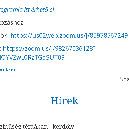
rogramja itt érhető el
kozáshoz:
tök:
https://us02web.zoom.us/j/85978567249
:
https://zoom.us/j/98267036128?
lOYVZwL0RzTGdSUT09
 örökség
Sha
Hírek
színűség témában - kérdőív