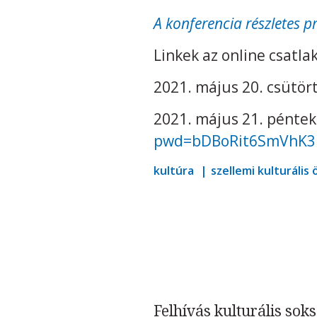
A konferencia részletes p
Linkek az online csatla
2021. május 20. csütör
2021. május 21. péntek
pwd=bDBoRit6SmVhK3
kultúra
szellemi kulturális
Felhívás kulturális sok