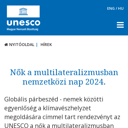
ENG
/
HU
NYITÓOLDAL
HÍREK
NYITÓOLDAL
HÍREK
RÓLUNK
TÉMÁK
Nők a multilateralizmusban
DOKUMENTUMTÁR
nemzetközi nap 2024.
PÁLYÁZATOK / DÍJAK
Globális párbeszéd - nemek közötti
KAPCSOLAT
egyenlőség a klímavészhelyzet
megoldására címmel tart rendezvényt az
UNESCO a nők a multilateralizmusban