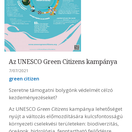
Az UNESCO Green Citizens kampánya
7/07/2021
green citizen
Szeretne támogatni bolygónk védelmét célzó
kezdeményezéseket?
Az UNESCO
Green Citizens
kampánya lehetőséget
nyújt a változás előmozdítására kulcsfontosságú
környezeti cselekvési területeken: biodiverzitás,
óceánok, hidrológia, fenntartható fejlődésre