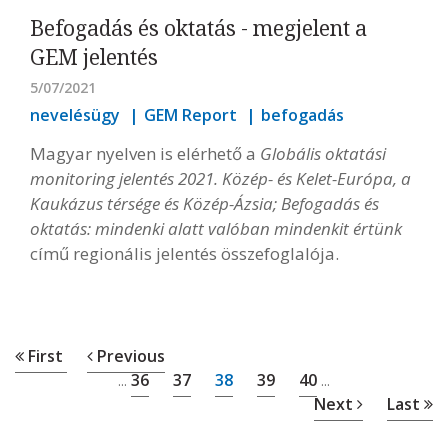
Befogadás és oktatás - megjelent a
GEM jelentés
5/07/2021
nevelésügy
GEM Report
befogadás
Magyar nyelven is elérhető a
Globális oktatási
monitoring jelentés 2021. Közép- és Kelet-Európa, a
Kaukázus térsége és Közép-Ázsia; Befogadás és
oktatás: mindenki alatt valóban mindenkit értünk
című regionális jelentés összefoglalója.
First
Previous
36
37
38
39
40
...
...
Next
Last