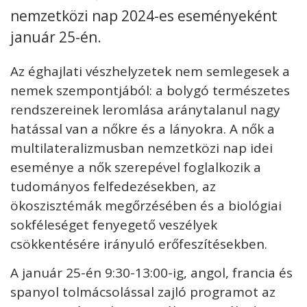
nemzetközi nap 2024-es eseményeként
Kövess minket
unescohungary
január 25-én.
Adatkezelési tájékoztató
Impresszum
Technikai információk
Az éghajlati vészhelyzetek nem semlegesek a
RSS
nemek szempontjából: a bolygó természetes
rendszereinek leromlása aránytalanul nagy
hatással van a nőkre és a lányokra. A nők a
multilateralizmusban nemzetközi nap idei
eseménye a nők szerepével foglalkozik a
tudományos felfedezésekben, az
ökoszisztémák megőrzésében és a biológiai
sokféleséget fenyegető veszélyek
csökkentésére irányuló erőfeszítésekben.
A január 25-én 9:30-13:00-ig, angol, francia és
spanyol tolmácsolással zajló programot az