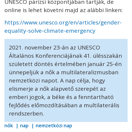
UNESCO párizsi központjában tartják, de
online is lehet követni majd az alábbi linken:
https://www.unesco.org/en/articles/gender-
equality-solve-climate-emergency
2021. november 23-án az UNESCO
Általános Konferenciájának 41. ülésszakán
született döntés értelmében január 25-én
ünnepeljük a nők a multilateralizmusban
nemzetközi napot. A nap célja, hogy
elismerje a nők alapvető szerepét az
emberi jogok, a béke és a fenntartható
fejlődés előmozdításában a multilaterális
rendszerben.
nők
nap
nemzetközi nap