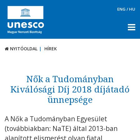
ENG
/
HU
NYITÓOLDAL
HÍREK
NYITÓOLDAL
HÍREK
RÓLUNK
TÉMÁK
Nők a Tudományban
DOKUMENTUMTÁR
Kiválósági Díj 2018 díjátadó
ünnepsége
PÁLYÁZATOK / DÍJAK
KAPCSOLAT
A Nők a Tudományban Egyesület
(továbbiakban: NaTE) által 2013-ban
alapított elismerést olyan fiatal