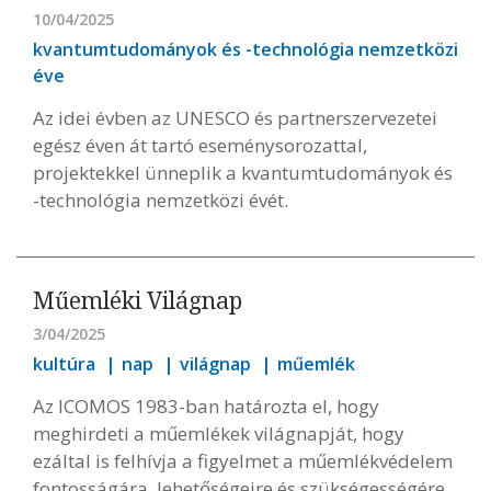
10/04/2025
kvantumtudományok és -technológia nemzetközi
éve
Az idei évben az UNESCO és partnerszervezetei
egész éven át tartó eseménysorozattal,
projektekkel ünneplik a kvantumtudományok és
-technológia nemzetközi évét.
Műemléki Világnap
3/04/2025
kultúra
nap
világnap
műemlék
Az ICOMOS 1983-ban határozta el, hogy
meghirdeti a műemlékek világnapját, hogy
ezáltal is felhívja a figyelmet a műemlékvédelem
fontosságára, lehetőségeire és szükségességére.