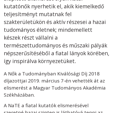
kutatónők nyerhetik el, akik kiemelkedő
Kövess minket
unescohungary
teljesítményt mutatnak fel
szakterületükön és aktív részesei a hazai
Adatkezelési tájékoztató
Impresszum
Technikai információk
RSS
tudományos életnek; mindemellett
készek részt vállalni a
természettudományos és műszaki pályák
népszerűsítéséből a fiatal lányok körében,
így inspirálva környezetüket.
A Nők a Tudományban Kiválósági Díj 2018
díjazottjai 2019. március 7-én vehették át az
elismerést a Magyar Tudományos Akadémia
Székházában.
A NaTE a fiatal kutatók elismerésével
szeretné hazai szinten is láthatóvá tenni az