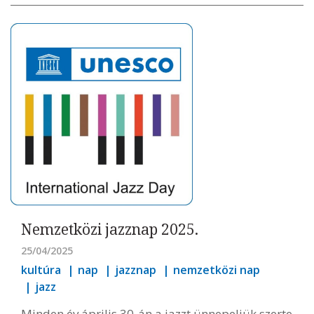
Nemzetközi jazznap 2025.
25/04/2025
kultúra
nap
jazznap
nemzetközi nap
jazz
Minden év április 30-án a jazzt ünnepeljük szerte