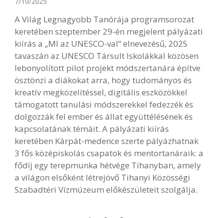
7/10/2025
A Világ Legnagyobb Tanórája programsorozat
keretében szeptember 29-én megjelent pályázati
kiírás a „MI az UNESCO-val” elnevezésű, 2025
tavaszán az UNESCO Társult Iskolákkal közösen
lebonyolított pilot projekt módszertanára építve
ösztönzi a diákokat arra, hogy tudományos és
kreatív megközelítéssel, digitális eszközökkel
támogatott tanulási módszerekkel fedezzék és
dolgozzák fel ember és állat együttélésének és
kapcsolatának témáit. A pályázati kiírás
keretében Kárpát-medence szerte pályázhatnak
3 fős középiskolás csapatok és mentortanáraik: a
fődíj egy terepmunka hétvége Tihanyban, amely
a világon elsőként létrejövő Tihanyi Közösségi
Szabadtéri Vízmúzeum előkészületeit szolgálja.