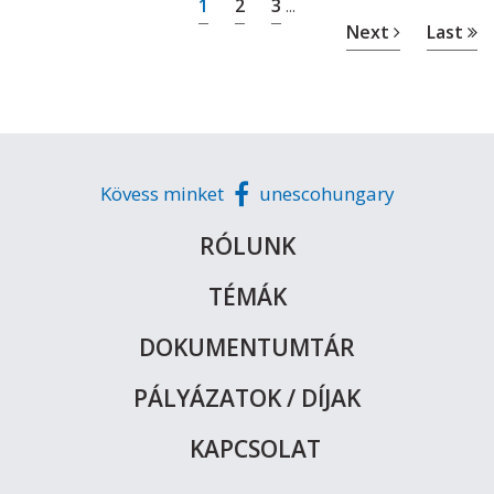
1
2
3
...
Next
Last
Kövess minket
unescohungary
RÓLUNK
TÉMÁK
DOKUMENTUMTÁR
PÁLYÁZATOK / DÍJAK
KAPCSOLAT