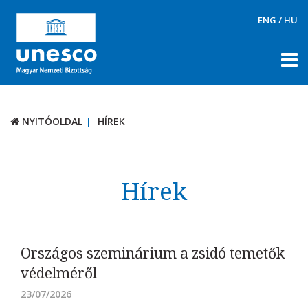
ENG
/
HU
NYITÓOLDAL
HÍREK
NYITÓOLDAL
HÍREK
RÓLUNK
TÉMÁK
Hírek
DOKUMENTUMTÁR
PÁLYÁZATOK / DÍJAK
KAPCSOLAT
Országos szeminárium a zsidó temetők
védelméről
23/07/2026