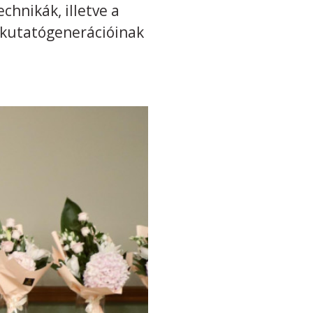
hnikák, illetve a
ő kutatógenerációinak