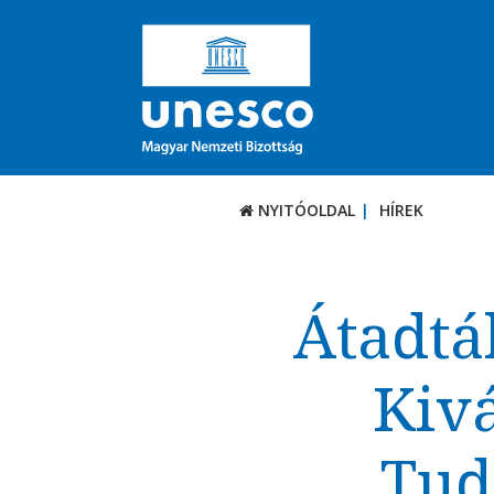
NYITÓOLDAL
HÍREK
Átadtá
Kivá
Tud