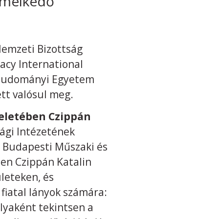
iemelkedő
emzeti Bizottság
cy International
gtudományi Egyetem
tt valósul meg.
seletében
Czippán
ági Intézetének
 a Budapesti Műszaki és
en Czippán Katalin
leteken, és
fiatal lányok számára:
lyaként tekintsen a