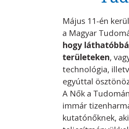
Május 11-én kerül
a Magyar Tudomá
hogy láthatóbbá 
területeken
, va
technológia, ille
egyúttal ösztönöz
A Nők a Tudományb
immár tizenharmad
kutatónőknek, ak