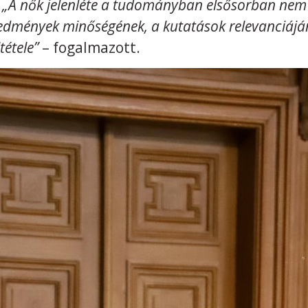
.
„A nők jelenléte a tudományban elsősorban nem 
mények minőségének, a kutatások relevanciáján
tétele”
– fogalmazott.