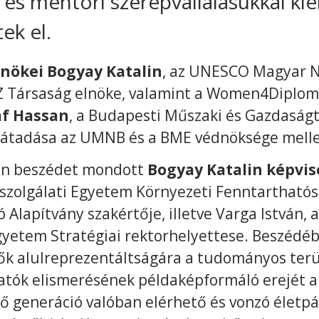
 és mentori szerepvállalásukkal k
ek el.
dnökei Bogyay Katalin
, az UNESCO Magyar N
 Társaság elnöke, valamint a Women4Diploma
af Hassan
, a Budapesti Műszaki és Gazdasá
 és átadása az UMNB és a BME védnöksége melle
ón beszédet mondott
Bogyay Katalin képvi
zszolgálati Egyetem Környezeti Fenntarthatós
ó Alapítvány szakértője, illetve Varga István,
etem Stratégiai rektorhelyettese. Beszédéb
 nők alulreprezentáltságára a tudományos terü
atók elismerésének példaképformáló erejét a 
ző generáció valóban elérhető és vonzó életpá