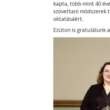
kapta, több mint 40 év
szövettani módszerek t
oktatásáért.
Ezúton is gratulálunk a