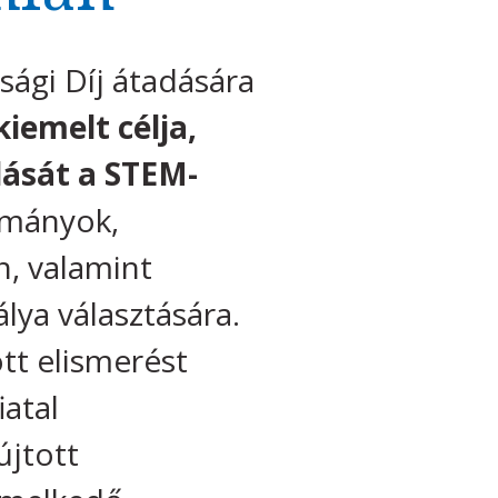
ági Díj átadására
 kiemelt célja,
lását a STEM-
ományok,
n, valamint
lya választására.
tt elismerést
atal
újtott