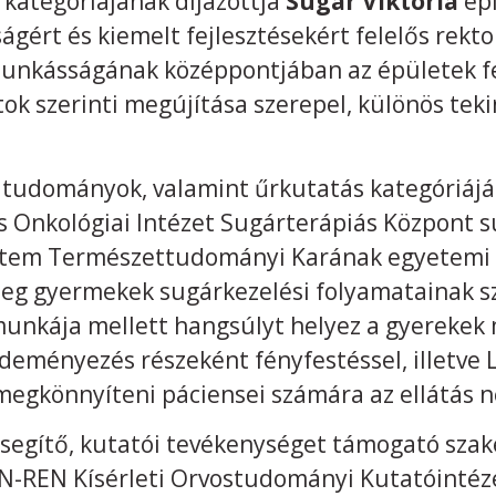
kategóriájának díjazottja
Sugár Viktória
ép
gért és kiemelt fejlesztésekért felelős rekto
unkásságának középpontjában az épületek f
k szerinti megújítása szerepel, különös teki
ati tudományok, valamint űrkutatás kategóriá
s Onkológiai Intézet Sugárterápiás Központ su
em Természettudományi Karának egyetemi d
teg gyermekek sugárkezelési folyamatainak s
unkája mellett hangsúlyt helyez a gyerekek 
zdeményezés részeként fényfestéssel, illetv
 megkönnyíteni páciensei számára az ellátás 
egítő, kutatói tevékenységet támogató szak
UN-REN Kísérleti Orvostudományi Kutatóintéz