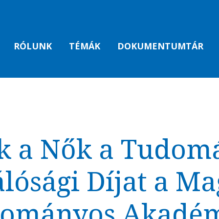
RÓLUNK
TÉMÁK
DOKUMENTUMTÁR
k a Nők a Tudo
lósági Díjat a M
ományos Akadé