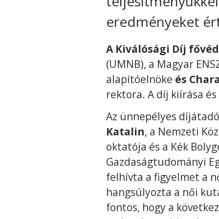
teljesítményükkel
eredményeket ért
A Kiválósági Díj fővé
(UMNB), a Magyar ENSZ
alapítóelnöke
és Char
rektora. A díj kiírása
Az ünnepélyes díjátad
Katalin
, a Nemzeti Kö
oktatója és a Kék Bolyg
Gazdaságtudományi Egy
felhívta a figyelmet a
hangsúlyozta a női kut
fontos, hogy a követke