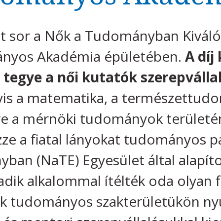
t sor a Nők a Tudományban Kiválós
nyos Akadémia épületében.
A díj
tegye a női kutatók szerepválla
gyis a matematika, a természettud
tve a mérnöki tudományok területé
ze a fiatal lányokat tudományos pá
an (NaTE) Egyesület által alapíto
ik alkalommal ítélték oda olyan fi
ik tudományos szakterületükön ny