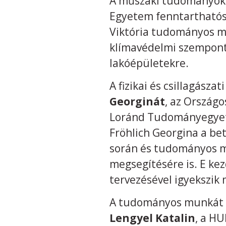
A műszaki tudományok 
Egyetem fenntarthatósá
Viktória tudományos m
klímavédelmi szemponto
lakóépületekre.
A fizikai és csillagász
Georginát
, az Országo
Loránd Tudományegyet
Fröhlich Georgina a be
során és tudományos m
megsegítésére is. E ke
tervezésével igyekszik
A tudományos munkát s
Lengyel Katalin
, a H