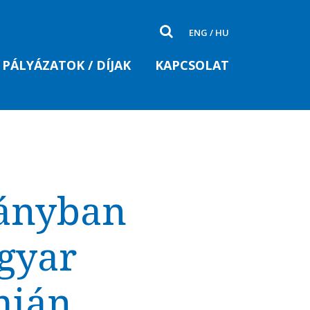
ENG
/
HU
PÁLYÁZATOK / DÍJAK
KAPCSOLAT
mányban
agyar
mián