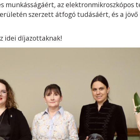
es munkásságáért, az elektronmikroszkópos tec
erületén szerzett átfogó tudásáért, és a jöv
z idei díjazottaknak!