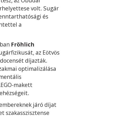
ítész, az Óbudai
rhelyettese volt. Sugár
enntarthatósági és
ntettel a
jában
Fröhlich
gárfizikusát, az Eötvös
ocensét díjazták.
zakmai optimalizálása
mentális
e LEGO-makett
nehézségeit.
embereknek járó díjat
et szakasszisztense