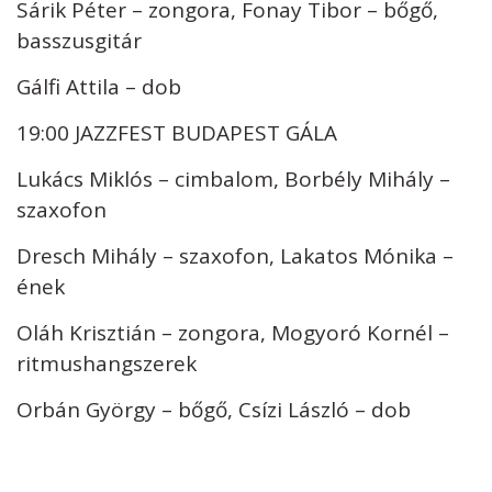
Sárik Péter – zongora, Fonay Tibor – bőgő,
basszusgitár
Gálfi Attila – dob
19:00 JAZZFEST BUDAPEST GÁLA
Lukács Miklós – cimbalom, Borbély Mihály –
szaxofon
Dresch Mihály – szaxofon, Lakatos Mónika –
ének
Oláh Krisztián – zongora, Mogyoró Kornél –
ritmushangszerek
Orbán György – bőgő, Csízi László – dob