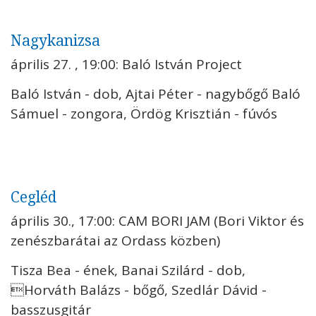
Nagykanizsa
április 27. , 19:00: Baló István Project
Baló István - dob, Ajtai Péter - nagybőgő Baló
Sámuel - zongora, Ördög Krisztián - fúvós
Cegléd
április 30., 17:00: CAM BORI JAM (Bori Viktor és
zenészbarátai az Ordass közben)
Tisza Bea - ének, Banai Szilárd - dob,
Horváth Balázs - bőgő, Szedlár Dávid -
basszusgitár