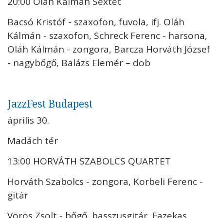
20:00 Oláh Kálmán Sextet
Bacsó Kristóf - szaxofon, fuvola, ifj. Oláh
Kálmán - szaxofon, Schreck Ferenc - harsona,
Oláh Kálmán - zongora, Barcza Horváth József
- nagybőgő, Balázs Elemér – dob
JazzFest Budapest
április 30.
Madách tér
13:00 HORVÁTH SZABOLCS QUARTET
Horváth Szabolcs - zongora, Korbeli Ferenc -
gitár
Vörös Zsolt - bőgő, basszusgitár, Fazekas