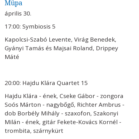
Müpa
április 30.
17:00: Symbiosis 5
Kapolcsi-Szabó Levente, Virág Benedek,
Gyányi Tamás és Majsai Roland, Drippey
Máté
20:00: Hajdu Klára Quartet 15
Hajdu Klára - ének, Cseke Gábor - zongora
Soós Márton - nagybőgő, Richter Ambrus -
dob Borbély Mihály - szaxofon, Szakonyi
Milán - ének, gitár Fekete-Kovács Kornél -
trombita, szárnykürt