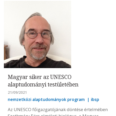
Magyar siker az UNESCO
alaptudományi testületében
21/09/2021
nemzetközi alaptudományok program
ibsp
Az UNESCO főigazgatójának döntése értelmében
Szathmáry Eörs elméleti biológus, a Magyar