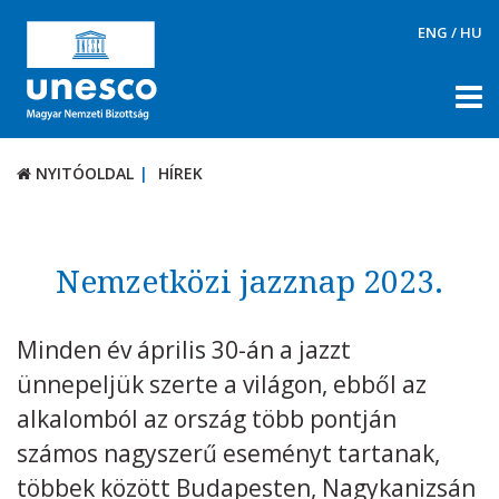
ENG
/
HU
NYITÓOLDAL
HÍREK
NYITÓOLDAL
HÍREK
RÓLUNK
TÉMÁK
Nemzetközi jazznap 2023.
DOKUMENTUMTÁR
Minden év április 30-án a jazzt
PÁLYÁZATOK / DÍJAK
ünnepeljük szerte a világon, ebből az
KAPCSOLAT
alkalomból az ország több pontján
számos nagyszerű eseményt tartanak,
többek között Budapesten, Nagykanizsán