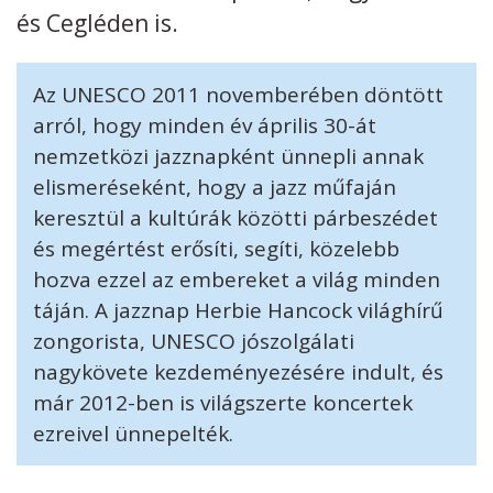
és Cegléden is.
Kövess minket
unescohungary
Az UNESCO 2011 novemberében döntött
Adatkezelési tájékoztató
Impresszum
Technikai információk
RSS
arról, hogy minden év április 30-át
nemzetközi jazznapként ünnepli annak
elismeréseként, hogy a jazz műfaján
keresztül a kultúrák közötti párbeszédet
és megértést erősíti, segíti, közelebb
hozva ezzel az embereket a világ minden
táján. A jazznap Herbie Hancock világhírű
zongorista, UNESCO jószolgálati
nagykövete kezdeményezésére indult, és
már 2012-ben is világszerte koncertek
ezreivel ünnepelték.