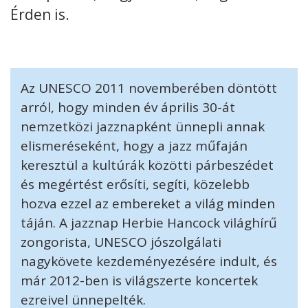
Érden is.
Kövess minket
unescohungary
Adatkezelési tájékoztató
Impresszum
Technikai információk
RSS
Az UNESCO 2011 novemberében döntött
arról, hogy minden év április 30-át
nemzetközi jazznapként ünnepli annak
elismeréseként, hogy a jazz műfaján
keresztül a kultúrák közötti párbeszédet
és megértést erősíti, segíti, közelebb
hozva ezzel az embereket a világ minden
táján. A jazznap Herbie Hancock világhírű
zongorista, UNESCO jószolgálati
nagykövete kezdeményezésére indult, és
már 2012-ben is világszerte koncertek
ezreivel ünnepelték.