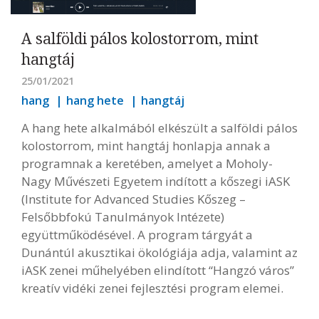
A salföldi pálos kolostorrom, mint
hangtáj
25/01/2021
hang
hang hete
hangtáj
A
hang hete
alkalmából elkészült a salföldi pálos
kolostorrom, mint hangtáj
honlapja
annak a
programnak a keretében, amelyet a Moholy-
Nagy Művészeti Egyetem indított a kőszegi iASK
(Institute for Advanced Studies Kőszeg –
Felsőbbfokú Tanulmányok Intézete)
együttműködésével. A program tárgyát a
Dunántúl akusztikai ökológiája adja, valamint az
iASK zenei műhelyében elindított “Hangzó város”
kreatív vidéki zenei fejlesztési program elemei.