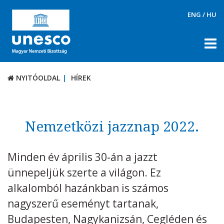
ENG
/
HU
NYITÓOLDAL
HÍREK
NYITÓOLDAL
HÍREK
RÓLUNK
TÉMÁK
Nemzetközi jazznap 2022.
DOKUMENTUMTÁR
Minden év április 30-án a jazzt
PÁLYÁZATOK / DÍJAK
ünnepeljük szerte a világon. Ez
KAPCSOLAT
alkalomból hazánkban is számos
nagyszerű eseményt tartanak,
Budapesten, Nagykanizsán, Cegléden és