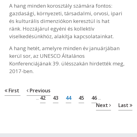
A hang minden korosztály számára fontos:
gazdasági, környezeti, társadalmi, orvosi, ipari
és kulturális dimenziókon keresztül is hat
ránk. Hozzájárul egyéni és kollektív
viselkedésünkhöz, alakítja kapcsolatainkat.
A hang hetét, amelyre minden év januárjában
kerül sor, az UNESCO Általános
Konferenciájának 39. ülésszakán hirdették meg,
2017-ben.
First
Previous
42
43
44
45
46
...
...
Next
Last