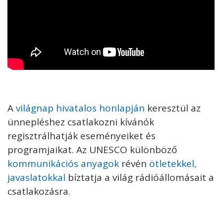
A
világnap hivatalos honlapján
keresztül az
ünnepléshez csatlakozni kívánók
regisztrálhatják eseményeiket és
programjaikat. Az UNESCO különböző
kommunikációs anyagok
révén
ötletekkel,
javaslatokkal
bíztatja a világ rádióállomásait a
csatlakozásra.