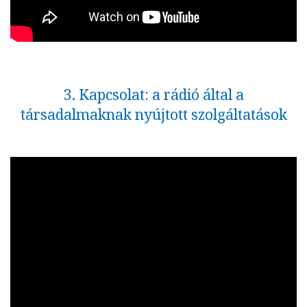
3. Kapcsolat: a rádió által a
társadalmaknak nyújtott szolgáltatások