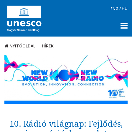
ENG
/
HU
NYITÓOLDAL
HÍREK
NYITÓOLDAL
HÍREK
RÓLUNK
TÉMÁK
DOKUMENTUMTÁR
PÁLYÁZATOK / DÍJAK
KAPCSOLAT
10. Rádió világnap: Fejlődés,