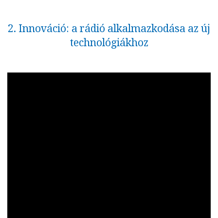
2. Innováció: a rádió alkalmazkodása az új
technológiákhoz