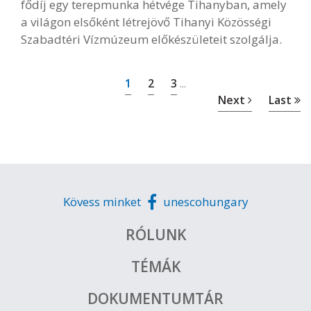
fődíj egy terepmunka hétvége Tihanyban, amely
a világon elsőként létrejövő Tihanyi Közösségi
Szabadtéri Vízmúzeum előkészületeit szolgálja.
1
2
3
...
Next
Last
Kövess minket
unescohungary
RÓLUNK
TÉMÁK
DOKUMENTUMTÁR