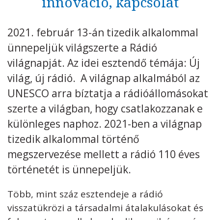
innováció, kapcsolat
Kövess minket
unescohungary
2021. február 13-án tizedik alkalommal
Adatkezelési tájékoztató
Impresszum
Technikai információk
ünnepeljük világszerte a Rádió
RSS
világnapját. Az idei esztendő témája: Új
világ, új rádió. A világnap alkalmából az
UNESCO arra bíztatja a rádióállomásokat
szerte a világban, hogy csatlakozzanak e
különleges naphoz. 2021-ben a világnap
tizedik alkalommal történő
megszervezése mellett a rádió 110 éves
történetét is ünnepeljük.
Több, mint száz esztendeje a rádió
visszatükrözi a társadalmi átalakulásokat és