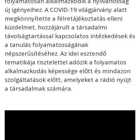
folyamatosan alkalmazkodik a nyilvánosság
új igényeihez. A COVID-19 világjárvány alatt
megkönnyítette a félretájékoztatás elleni
küzdelmet, hozzájárult a társadalmi
távolságtartással kapcsolatos intézkedések és
a tanulás folyamatosságának
népszerűsítéséhez. Az idei esztendő
tematikája tisztelettel adózik a folyamatos
alkalmazkodás képessége előtt és mindazon
szolgáltatások előtt, amelyeket a rádió nyújt
a társadalmak számára.