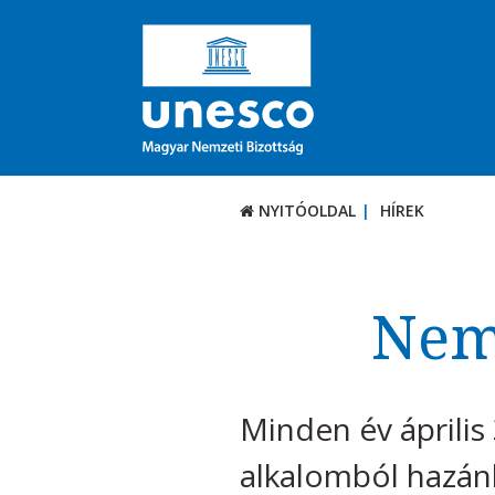
NYITÓOLDAL
HÍREK
Nemz
Minden év április 
alkalomból hazán