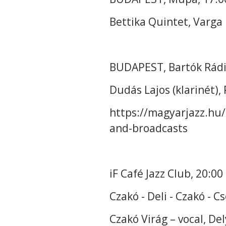
Bettika Quintet, Varga 
BUDAPEST, Bartók Rádió
Dudás Lajos (klarinét), 
https://magyarjazz.hu/
and-broadcasts
iF Café Jazz Club, 20:00
Czakó - Deli - Czakó - C
Czakó Virág – vocal, De