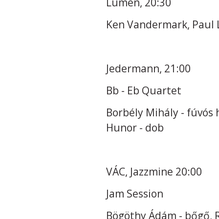
Lumen, 20:30
Ken Vandermark, Paul L
Jedermann, 21:00
Bb - Eb Quartet
Borbély Mihály - fúvós 
Hunor - dob
VÁC, Jazzmine 20:00
Jam Session
Bögöthy Ádám - bőgő, Ro