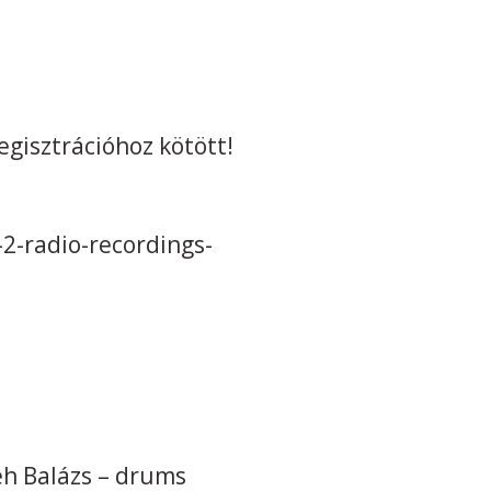
gisztrációhoz kötött!
2-radio-recordings-
seh Balázs – drums