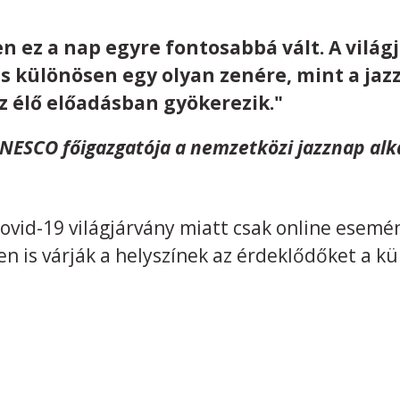
en ez a nap egyre fontosabbá vált. A vilá
és különösen egy olyan zenére, mint a jaz
z élő előadásban gyökerezik."
UNESCO főigazgatója a nemzetközi jazznap al
ovid-19 világjárvány miatt csak online esemén
en is várják a helyszínek az érdeklődőket a 