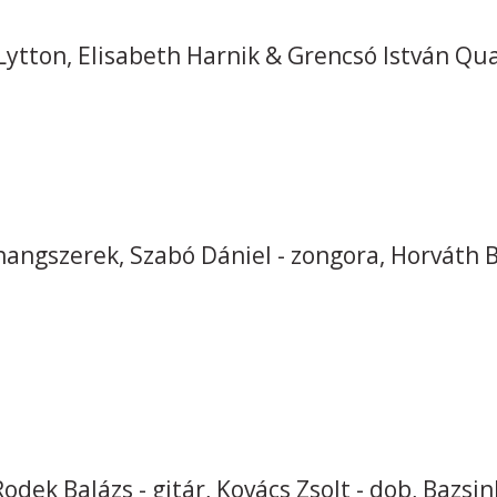
ytton, Elisabeth Harnik & Grencsó István Qu
hangszerek, Szabó Dániel - zongora, Horváth B
dek Balázs - gitár, Kovács Zsolt - dob, Bazsin