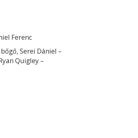
niel Ferenc
 bőgő, Serei Dániel –
 Ryan Quigley –