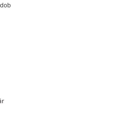
 dob
ár