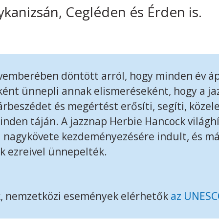
kanizsán, Cegléden és Érden is.
mberében döntött arról, hogy minden év ápr
ént ünnepli annak elismeréseként, hogy a ja
árbeszédet és megértést erősíti, segíti, közel
inden táján. A jazznap Herbie Hancock világhí
 nagykövete kezdeményezésére indult, és má
ek ezreivel ünnepelték.
k, nemzetközi események elérhetők
az UNESC