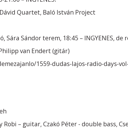
Dávid Quartet, Baló István Project
, Sára Sándor terem, 18:45 – INGYENES, de re
Philipp van Endert (gitár)
lemezajanlo/1559-dudas-lajos-radio-days-vol-
seh
ly Robi – guitar, Czakó Péter - double bass, C