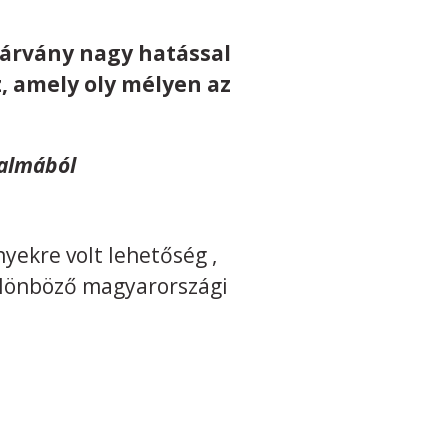
gjárvány nagy hatással
z, amely oly mélyen az
kalmából
yekre volt lehetőség ,
különböző magyarországi