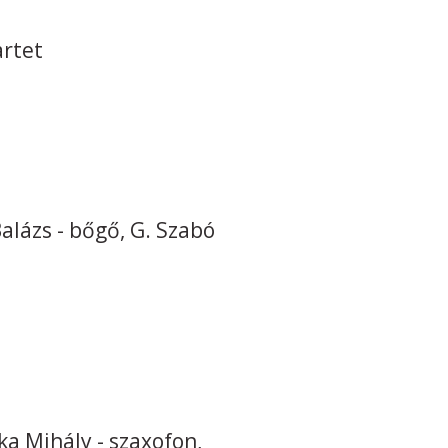
artet
alázs - bőgő, G. Szabó
ka Mihály - szaxofon,