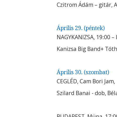
Czitrom Ádám – gitár, 
Április 29. (péntek)
NAGYKANIZSA, 19:00 –
Kanizsa Big Band+ Tóth
Április 30. (szombat)
CEGLÉD, Cam Bori Jam,
Szilard Banai - dob, Bé
BUDAPEST, Müpa, 17:00