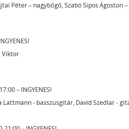
Ajtai Péter – nagybőgő, Szabó Sipos Ágoston –
 INGYENES!
 Viktor
 17:00 – INGYENES!
la Lattmann - basszusgitár, David Szedlar - git
-21:00 – INGYENES!