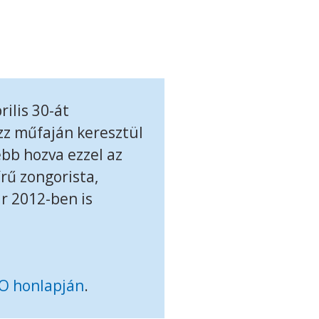
ilis 30-át
zz műfaján keresztül
ebb hozva ezzel az
rű zongorista,
r 2012-ben is
O honlapján
.