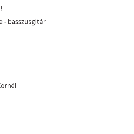
!
e - basszusgitár
Kornél