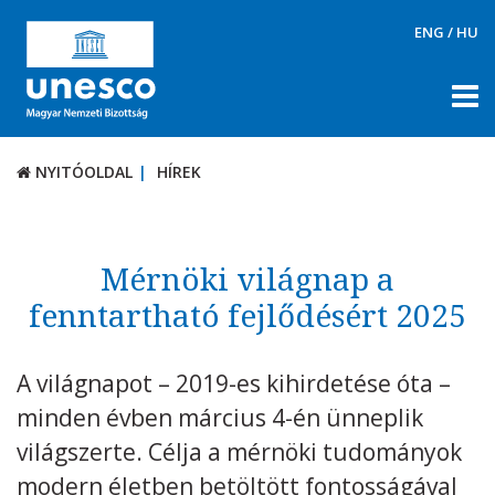
ENG
/
HU
NYITÓOLDAL
HÍREK
NYITÓOLDAL
HÍREK
RÓLUNK
TÉMÁK
Mérnöki világnap a
fenntartható fejlődésért 2025
DOKUMENTUMTÁR
PÁLYÁZATOK / DÍJAK
A világnapot – 2019-es kihirdetése óta –
KAPCSOLAT
minden évben március 4-én ünneplik
világszerte. Célja a mérnöki tudományok
modern életben betöltött fontosságával