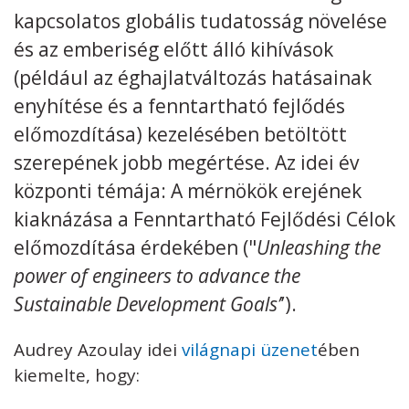
kapcsolatos globális tudatosság növelése
Kövess minket
unescohungary
és az emberiség előtt álló kihívások
(például az éghajlatváltozás hatásainak
Adatkezelési tájékoztató
Impresszum
Technikai információk
RSS
enyhítése és a fenntartható fejlődés
előmozdítása) kezelésében betöltött
szerepének jobb megértése. Az idei év
központi témája: A mérnökök erejének
kiaknázása a Fenntartható Fejlődési Célok
előmozdítása érdekében ("
Unleashing the
power of engineers to advance the
Sustainable Development Goals’
’).
Audrey Azoulay idei
világnapi üzenet
ében
kiemelte, hogy: