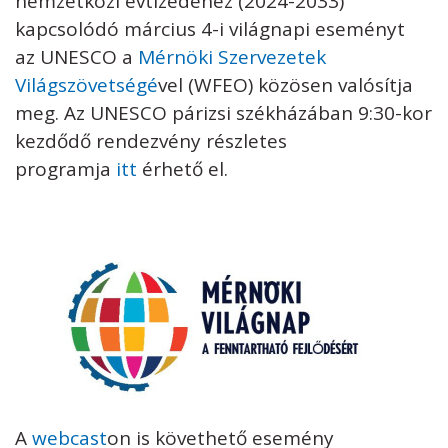
nemzetközi évtizedéhez (2024-2033)
kapcsolódó március 4-i világnapi eseményt
az UNESCO a
Mérnöki Szervezetek
Világszövetségé
vel (WFEO) közösen valósítja
meg. Az UNESCO párizsi székházában 9:30-kor
kezdődő rendezvény részletes
programja
itt
érhető el.
A
webcast
on is követhető esemény