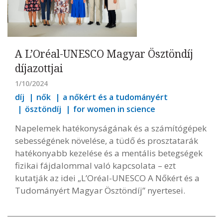
A L’Oréal-UNESCO Magyar Ösztöndíj
díjazottjai
1/10/2024
díj
nők
a nőkért és a tudományért
ösztöndíj
for women in science
Napelemek hatékonyságának és a számítógépek
sebességének növelése, a tüdő és prosztatarák
hatékonyabb kezelése és a mentális betegségek
fizikai fájdalommal való kapcsolata – ezt
kutatják az idei „L’Oréal-UNESCO A Nőkért és a
Tudományért Magyar Ösztöndíj” nyertesei.