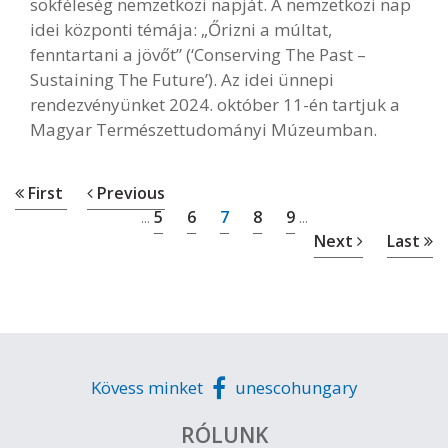
sokféleség nemzetközi napját. A nemzetközi nap
idei központi témája: „Őrizni a múltat,
fenntartani a jövőt” (‘Conserving The Past –
Sustaining The Future’). Az idei ünnepi
rendezvényünket 2024. október 11-én tartjuk a
Magyar Természettudományi Múzeumban.
First
Previous
5
6
7
8
9
...
...
Next
Last
Kövess minket
unescohungary
RÓLUNK