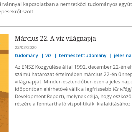
árvánnyal kapcsolatban a nemzetközi tudományos együt
pésekről szólt.
Március 22. A víz világnapja
23/03/2020
tudomány
víz
természettudomány
jeles n
Az ENSZ Közgyűlése által 1992. december 22-én e
számú határozat értelmében március 22-én ünnepel
világnapját. Minden esztendőben ezen a jeles napo
időpontban elérhetővé válik a legfrissebb
Víz világ
Development Report), melynek célja, hogy eszköz
részére a fenntartható vízpolitikák kialakításához