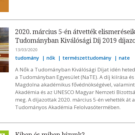
2020. március 5-én átvették elismeréseik
Tudományban Kiválósági Díj 2019 díjazo
13/03/2020
tudomány
nők
természettudomány
nate
A Nők a Tudományban Kiválósági Díjat idén heted
a Tudományban Egyesület (NaTE). A díj kiírása és 
Magdolna akadémikus fővédnökségével, valamin
Akadémia és az UNESCO Magyar Nemzeti Bizottság
meg. A díjazottak 2020. március 5-én vehették át 
Tudományos Akadémia Felolvasótermében.
Kiben és miben bízunk?