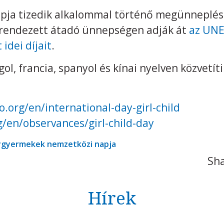
apja tizedik alkalommal történő megünneplés
endezett átadó ünnepségen adják át
az UNE
idei díjait
.
l, francia, spanyol és kínai nyelven közvetíti
.org/en/international-day-girl-child
/en/observances/girl-child-day
ygyermekek nemzetközi napja
Sha
Hírek