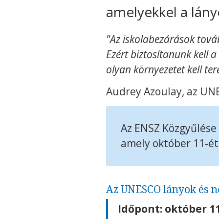
amelyekkel a lány
"Az iskolabezárások tová
Ezért biztosítanunk kell a
olyan környezetet kell te
Audrey Azoulay, az UN
Az ENSZ Közgyűlése
amely október 11-ét
Az UNESCO lányok és nő
Időpont: október 11