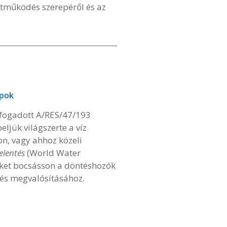
tműködés szerepéről és az
apok
lfogadott A/RES/47/193
jük világszerte a víz
n, vagy ahhoz közeli
jelentés
(World Water
öket bocsásson a döntéshozók
 és megvalósításához.