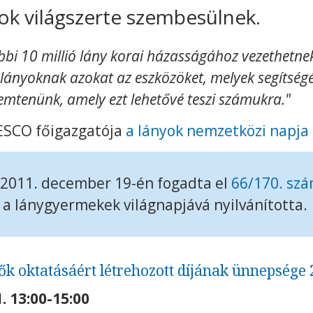
ok világszerte szembesülnek.
bbi 10 millió lány korai házasságához vezethetne
 lányoknak azokat az eszközöket, melyek segítségév
remtenünk, amely ezt lehetővé teszi számukra."
ESCO főigazgatója
a lányok nemzetközi napja
 2011. december 19-én fogadta el
66/170. sz
 a lánygyermekek világnapjává nyilvánította.
k oktatásáért létrehozott díjának ünnepsége
. 13:00-15:00