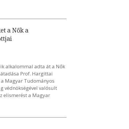
et a Nők a
ttjai
ik alkalommal adta át a Nők
átadása Prof. Hargittai
t a Magyar Tudományos
 védnökségével valósult
az elismerést a Magyar