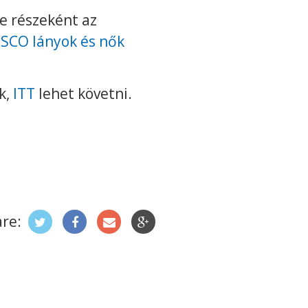
e részeként az
SCO lányok és nők
k,
ITT
lehet követni.
re: