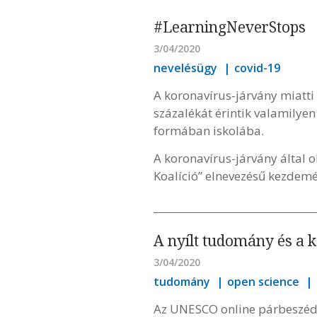
#LearningNeverStops
3/04/2020
nevelésügy
covid-19
A koronavírus-járvány miatti 
százalékát érintik valamilye
formában iskolába.
A koronavírus-járvány által o
Koalíció” elnevezésű kezdemé
A nyílt tudomány és a 
3/04/2020
tudomány
open science
Az UNESCO online párbeszédre