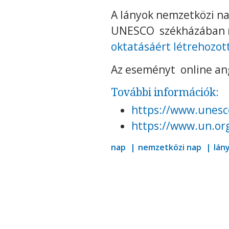
A lányok nemzetközi n
UNESCO székházában r
oktatásáért létrehozott 
Az eseményt online ango
További információk:
https://www.unesco
https://www.un.org
nap
nemzetközi nap
lán