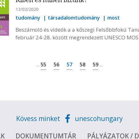
13/03/2020
tudomány
társadalomtudomány
most
Beszámoló és videók a a kőszegi Felsőbbfokú Tan
február 24-28. között megrendezett UNESCO MOST 
55
56
57
58
59
...
...
Kövess minket
unescohungary
ÁK
DOKUMENTUMTÁR
PÁLYÁZATOK / D