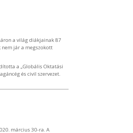
máron a világ diákjainak 87
k nem jár a megszokott
ította a „Globális Oktatási
gáncég és civil szervezet.
020. március 30-ra. A