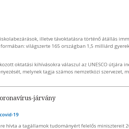
iskolabezárások, illetve távoktatásra történő átállás im
n formában: világszerte 165 országban 1,5 milliárd gyere
kozott oktatási kihívásokra válaszul az UNESCO útjára ind
nyezését, melynek tagja számos nemzetközi szervezet, ma
koronavírus-járvány
covid-19
 hívta a tagállamok tudományért felelős minisztereit 2