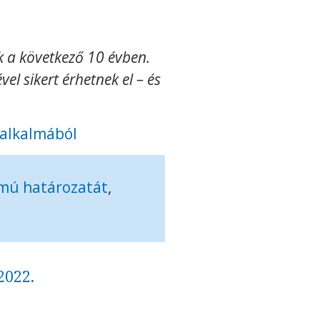
k a következő 10 évben.
el sikert érhetnek el – és
 alkalmából
ámú határozatát
,
 2022.