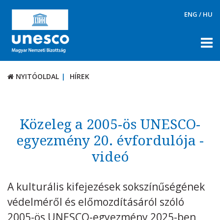
ENG
/
HU
NYITÓOLDAL
HÍREK
NYITÓOLDAL
HÍREK
RÓLUNK
TÉMÁK
Közeleg a 2005-ös UNESCO-
DOKUMENTUMTÁR
egyezmény 20. évfordulója -
videó
PÁLYÁZATOK / DÍJAK
KAPCSOLAT
A kulturális kifejezések sokszínűségének
védelméről és előmozdításáról szóló
2005-ös UNESCO-egyezmény 2025-ben