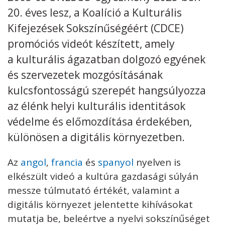
20. éves lesz, a Koalíció a Kulturális
Kövess minket
unescohungary
Kifejezések Sokszínűségéért (CDCE)
promóciós videót készített, amely
Adatkezelési tájékoztató
Impresszum
Technikai információk
RSS
a kulturális ágazatban dolgozó egyének
és szervezetek mozgósításának
kulcsfontosságú szerepét hangsúlyozza
az élénk helyi kulturális identitások
védelme és előmozdítása érdekében,
különösen a digitális környezetben.
Az
angol
,
francia
és
spanyol
nyelven is
elkészült videó a kultúra gazdasági súlyán
messze túlmutató értékét, valamint a
digitális környezet jelentette kihívásokat
mutatja be, beleértve a nyelvi sokszínűséget