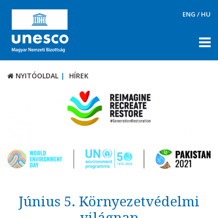
ENG
/
HU
NYITÓOLDAL
HÍREK
NYITÓOLDAL
HÍREK
RÓLUNK
TÉMÁK
DOKUMENTUMTÁR
PÁLYÁZATOK / DÍJAK
KAPCSOLAT
Június 5. Környezetvédelmi
világnap