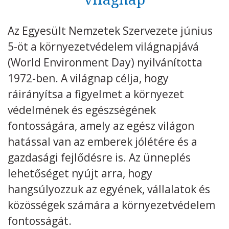
Kövess minket
unescohungary
Az Egyesült Nemzetek Szervezete június
5-öt a környezetvédelem világnapjává
Adatkezelési tájékoztató
Impresszum
Technikai információk
RSS
(World Environment Day) nyilvánította
1972-ben. A világnap célja, hogy
ráirányítsa a figyelmet a környezet
védelmének és egészségének
fontosságára, amely az egész világon
hatással van az emberek jólétére és a
gazdasági fejlődésre is. Az ünneplés
lehetőséget nyújt arra, hogy
hangsúlyozzuk az egyének, vállalatok és
közösségek számára a környezetvédelem
fontosságát.