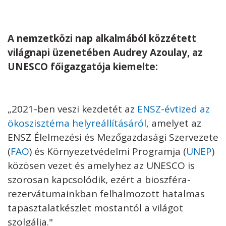
A nemzetközi nap alkalmából közzétett
világnapi üzenetében Audrey Azoulay, az
UNESCO főigazgatója kiemelte:
„2021-ben veszi kezdetét az
ENSZ-évtized az
ökoszisztéma helyreállításáról
, amelyet az
ENSZ Élelmezési és Mezőgazdasági Szervezete
(
FAO
) és Környezetvédelmi Programja (
UNEP
)
közösen vezet és amelyhez az UNESCO is
szorosan kapcsolódik, ezért a bioszféra-
rezervátumainkban felhalmozott hatalmas
tapasztalatkészlet mostantól a világot
szolgálja."