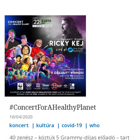
#ConcertForAHealthyPlanet
16/04/2020
koncert
kultúra
covid-19
who
40 zenész – köztük 5 Grammy-díjas előadó – tart