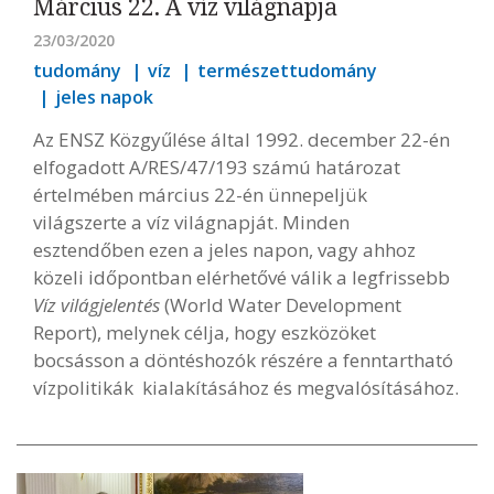
Március 22. A víz világnapja
23/03/2020
tudomány
víz
természettudomány
jeles napok
Az ENSZ Közgyűlése által 1992. december 22-én
elfogadott A/RES/47/193 számú határozat
értelmében március 22-én ünnepeljük
világszerte a víz világnapját. Minden
esztendőben ezen a jeles napon, vagy ahhoz
közeli időpontban elérhetővé válik a legfrissebb
Víz világjelentés
(World Water Development
Report), melynek célja, hogy eszközöket
bocsásson a döntéshozók részére a fenntartható
vízpolitikák kialakításához és megvalósításához.