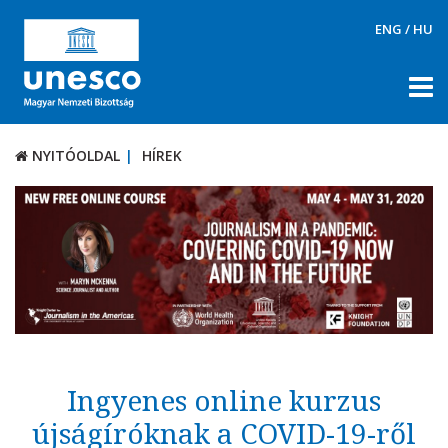
ENG
/
HU
NYITÓOLDAL
HÍREK
NYITÓOLDAL
HÍREK
RÓLUNK
TÉMÁK
DOKUMENTUMTÁR
PÁLYÁZATOK / DÍJAK
KAPCSOLAT
Ingyenes online kurzus
újságíróknak a COVID-19-ről