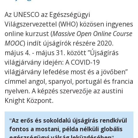
Az UNESCO az Egészségügyi
Kövess minket
unescohungary
Világszervezettel (WHO) közösen ingyenes
Adatkezelési tájékoztató
Impresszum
Technikai információk
RSS
online kurzust (
Massive Open Online Course
MOOC
) indít újságírók részére 2020.
május 4. - május 31. között ”Újságírás
világjárvány idején: A COVID-19
világjárvány lefedése most és a jövőben”
címmel angol, spanyol, portugál és francia
nyelven. A képzés szervezője az austini
Knight Központ.
"
Az erős és sokoldalú újságírás rendkívül
fontos a mostani, példa nélküli globális
egészségügyi válság leküzdésében
" –