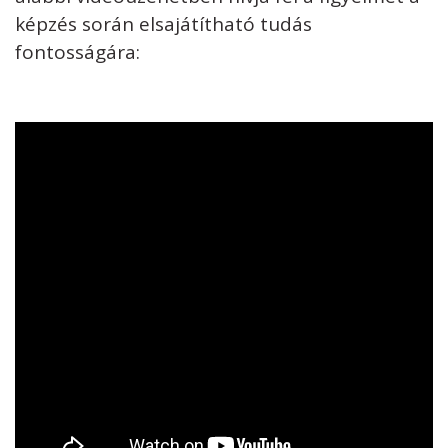
képzés során elsajátítható tudás
fontosságára: