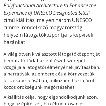
Polyfunctional Architecture to Enhance the
Kövess minket
unescohungary
Experience of UNESCO Designated Sites
”
című kiállítás, melyen három UNESCO
Adatkezelési tájékoztató
Impresszum
Technikai információk
RSS
címmel rendelkező magyarországi
helyszín látogatóközpontja is képviseli
hazánkat.
A világ ötven kiválasztott látogatóközpontját
bemutató tárlat az építészet szerepét
vizsgálja a látogatói élményének javításában,
a narratívák, az emberek és a környezetük
összekapcsolásában, miközben hozzájárul
közös örökségünk megőrzéséhez.
A kiállítás célja, hogy elgondolkodjunk azon,
hogy az építészet, ha céltudatosan és