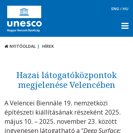
ENG
/
HU
NYITÓOLDAL
HÍREK
NYITÓOLDAL
HÍREK
RÓLUNK
TÉMÁK
Hazai látogatóközpontok
DOKUMENTUMTÁR
megjelenése Velencében
PÁLYÁZATOK / DÍJAK
A Velencei Biennále 19. nemzetközi
KAPCSOLAT
építészeti kiállításának részeként 2025.
május 10. – 2025. november 23. között
ingyenesen látogatható a “
Deep Surface: