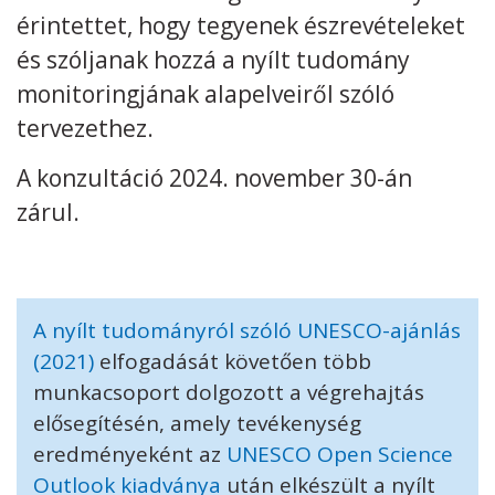
érintettet, hogy tegyenek észrevételeket
Kövess minket
unescohungary
és szóljanak hozzá a nyílt tudomány
monitoringjának alapelveiről szóló
Adatkezelési tájékoztató
Impresszum
Technikai információk
RSS
tervezethez.
A konzultáció 2024. november 30-án
zárul.
A nyílt tudományról szóló UNESCO-ajánlás
(2021)
elfogadását követően több
munkacsoport dolgozott a végrehajtás
elősegítésén, amely tevékenység
eredményeként az
UNESCO Open Science
Outlook kiadványa
után elkészült a nyílt