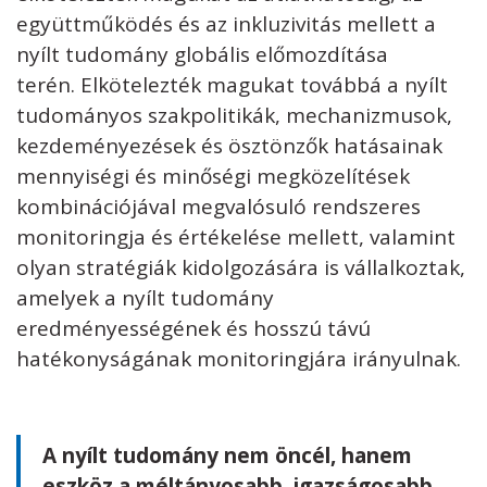
együttműködés és az inkluzivitás mellett a
nyílt tudomány globális előmozdítása
terén. Elkötelezték magukat továbbá a nyílt
tudományos szakpolitikák, mechanizmusok,
kezdeményezések és ösztönzők hatásainak
mennyiségi és minőségi megközelítések
kombinációjával megvalósuló rendszeres
monitoringja és értékelése mellett, valamint
olyan stratégiák kidolgozására is vállalkoztak,
amelyek a nyílt tudomány
eredményességének és hosszú távú
hatékonyságának monitoringjára irányulnak.
A nyílt tudomány nem öncél, hanem
eszköz a méltányosabb, igazságosabb,