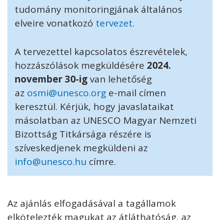
tudomány monitoringjának általános
elveire vonatkozó
tervezet
.
A tervezettel kapcsolatos észrevételek,
hozzászólások megküldésére
2024.
november 30-ig
van lehetőség
az
osmi@unesco.org
e-mail címen
keresztül. Kérjük, hogy javaslataikat
másolatban az UNESCO Magyar Nemzeti
Bizottság Titkársága részére is
szíveskedjenek megküldeni az
info@unesco.hu
címre.
Az ajánlás elfogadásával a tagállamok
elkötelezték magukat az átláthatóság, az