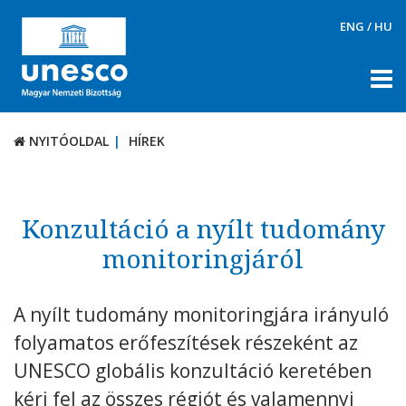
ENG
/
HU
NYITÓOLDAL
HÍREK
NYITÓOLDAL
HÍREK
RÓLUNK
TÉMÁK
Konzultáció a nyílt tudomány
DOKUMENTUMTÁR
monitoringjáról
PÁLYÁZATOK / DÍJAK
A nyílt tudomány monitoringjára irányuló
KAPCSOLAT
folyamatos erőfeszítések részeként az
UNESCO globális konzultáció keretében
kéri fel az összes régiót és valamennyi