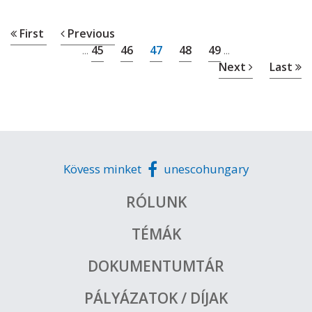
First
Previous
45
46
47
48
49
...
...
Next
Last
Kövess minket
unescohungary
RÓLUNK
TÉMÁK
DOKUMENTUMTÁR
PÁLYÁZATOK / DÍJAK