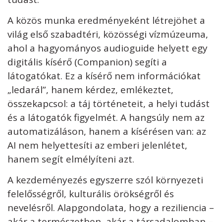
A közös munka eredményeként létrejöhet a
világ első szabadtéri, közösségi vízmúzeuma,
ahol a hagyományos audioguide helyett egy
digitális kísérő (Companion) segíti a
látogatókat. Ez a kísérő nem információkat
„ledarál”, hanem kérdez, emlékeztet,
összekapcsol: a táj történeteit, a helyi tudást
és a látogatók figyelmét. A hangsúly nem az
automatizáláson, hanem a kísérésen van: az
AI nem helyettesíti az emberi jelenlétet,
hanem segít elmélyíteni azt.
A kezdeményezés egyszerre szól környezeti
felelősségről, kulturális örökségről és
nevelésről. Alapgondolata, hogy a reziliencia –
akár a természetben, akár a társadalomban –