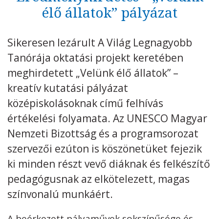
élő állatok” pályázat
Kövess minket
unescohungary
Sikeresen lezárult A Világ Legnagyobb
Adatkezelési tájékoztató
Impresszum
Technikai információk
RSS
Tanórája oktatási projekt keretében
meghirdetett „Velünk élő állatok” –
kreatív kutatási pályázat
középiskolásoknak című felhívás
értékelési folyamata. Az UNESCO Magyar
Nemzeti Bizottság és a programsorozat
szervezői ezúton is köszönetüket fejezik
ki minden részt vevő diáknak és felkészítő
pedagógusnak az elkötelezett, magas
színvonalú munkáért.
A beérkezett pályaművek sokszínűsége és