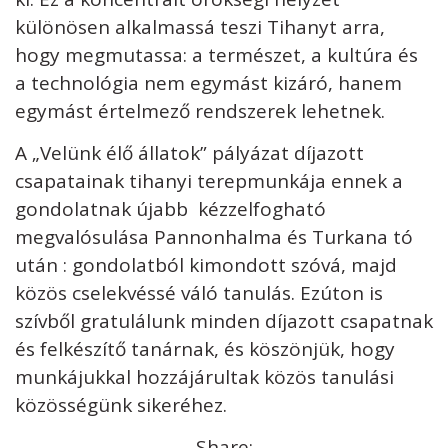
különösen alkalmassá teszi Tihanyt arra,
hogy megmutassa: a természet, a kultúra és
a technológia nem egymást kizáró, hanem
egymást értelmező rendszerek lehetnek.
A „Velünk élő állatok” pályázat díjazott
csapatainak tihanyi terepmunkája ennek a
gondolatnak újabb kézzelfogható
megvalósulása Pannonhalma és Turkana tó
után : gondolatból kimondott szóvá, majd
közös cselekvéssé váló tanulás. Ezúton is
szívből gratulálunk minden díjazott csapatnak
és felkészítő tanárnak, és köszönjük, hogy
munkájukkal hozzájárultak közös tanulási
közösségünk sikeréhez.
Share: