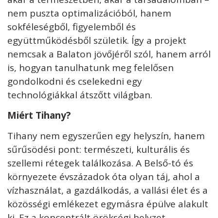
nem puszta optimalizációból, hanem
sokféleségből, figyelemből és
együttműködésből születik. Így a projekt
nemcsak a Balaton jövőjéről szól, hanem arról
is, hogyan tanulhatunk meg felelősen
gondolkodni és cselekedni egy
technológiákkal átszőtt világban.
Miért Tihany?
Tihany nem egyszerűen egy helyszín, hanem
sűrűsödési pont: természeti, kulturális és
szellemi rétegek találkozása. A Belső-tó és
környezete évszázadok óta olyan táj, ahol a
vízhasználat, a gazdálkodás, a vallási élet és a
közösségi emlékezet egymásra épülve alakult
ki. Ez a koncentrált örökségi helyzet