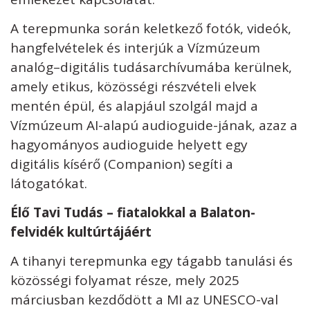
A terepmunka során keletkező fotók, videók,
hangfelvételek és interjúk a Vízmúzeum
analóg–digitális tudásarchívumába kerülnek,
amely etikus, közösségi részvételi elvek
mentén épül, és alapjául szolgál majd a
Vízmúzeum AI-alapú audioguide-jának, azaz a
hagyományos audioguide helyett egy
digitális kísérő (Companion) segíti a
látogatókat.
Élő Tavi Tudás – fiatalokkal a Balaton-
felvidék kultúrtájáért
A tihanyi terepmunka egy tágabb tanulási és
közösségi folyamat része, mely 2025
márciusban kezdődött a MI az UNESCO-val