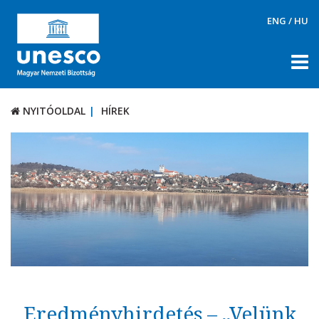
ENG
/
HU
NYITÓOLDAL
HÍREK
NYITÓOLDAL
HÍREK
RÓLUNK
TÉMÁK
DOKUMENTUMTÁR
PÁLYÁZATOK / DÍJAK
KAPCSOLAT
Eredményhirdetés – „Velünk