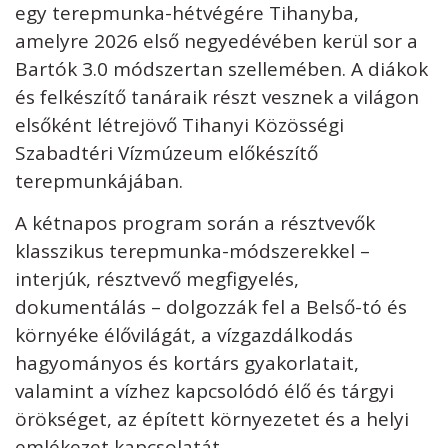
egy terepmunka-hétvégére Tihanyba,
amelyre 2026 első negyedévében kerül sor a
Bartók 3.0 módszertan szellemében. A diákok
és felkészítő tanáraik részt vesznek a világon
elsőként létrejövő Tihanyi Közösségi
Szabadtéri Vízmúzeum előkészítő
terepmunkájában.
A kétnapos program során a résztvevők
klasszikus terepmunka-módszerekkel –
interjúk, résztvevő megfigyelés,
dokumentálás – dolgozzák fel a Belső-tó és
környéke élővilágát, a vízgazdálkodás
hagyományos és kortárs gyakorlatait,
valamint a vízhez kapcsolódó élő és tárgyi
örökséget, az épített környezetet és a helyi
emlékezet kapcsolatát.