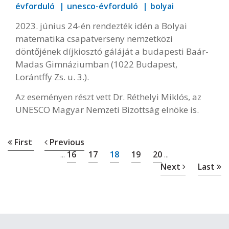
évforduló
unesco-évforduló
bolyai
2023. június 24-én rendezték idén a Bolyai
matematika csapatverseny nemzetközi
döntőjének díjkiosztó gáláját a budapesti Baár-
Madas Gimnáziumban (1022 Budapest,
Lorántffy Zs. u. 3.).
Az eseményen részt vett Dr. Réthelyi Miklós, az
UNESCO Magyar Nemzeti Bizottság elnöke is.
First
Previous
16
17
18
19
20
...
...
Next
Last