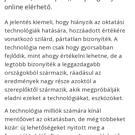
online elérhető.
Kövess minket
unescohungary
A jelentés kiemeli, hogy hiányzik az oktatási
Adatkezelési tájékoztató
Impresszum
Technikai információk
technológiák hatására, hozzáadott értékére
RSS
vonatkozó szilárd, pártatlan bizonyíték. A
technológia nem csak hogy gyorsabban
fejlődik, mint ahogy értékelni lehetne, de a
legtöbb bizonyíték a leggazdagabb
országokból származik, ráadásul az
eredmények nagy része azoktól a
szereplőktől származik, akik megpróbálják
eladni ezeket a technológiákat, eszközöket.
A technológia milliók számára kínál
mentőövet az oktatásban, de még többeket
kizár: új lehetőségeket nyitott meg a