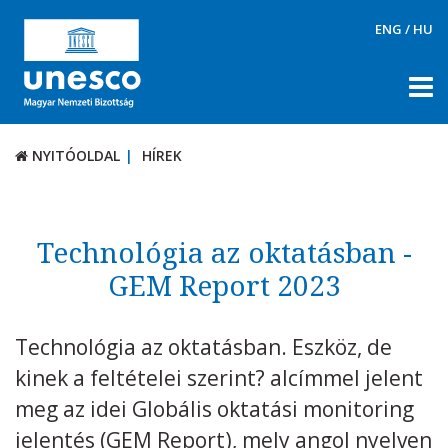
ENG
/
HU
NYITÓOLDAL
HÍREK
NYITÓOLDAL
HÍREK
RÓLUNK
TÉMÁK
Technológia az oktatásban -
DOKUMENTUMTÁR
GEM Report 2023
PÁLYÁZATOK / DÍJAK
Technológia az oktatásban. Eszköz, de
KAPCSOLAT
kinek a feltételei szerint? alcímmel jelent
meg az idei Globális oktatási monitoring
jelentés (GEM Report), mely angol nyelven