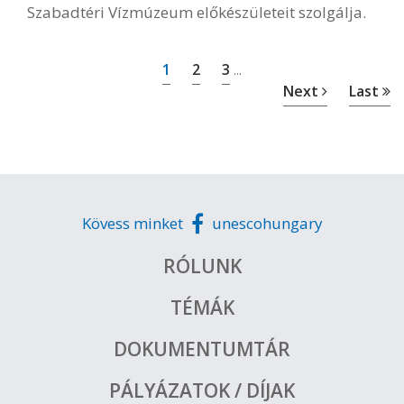
Szabadtéri Vízmúzeum előkészületeit szolgálja.
1
2
3
...
Next
Last
Kövess minket
unescohungary
RÓLUNK
TÉMÁK
DOKUMENTUMTÁR
PÁLYÁZATOK / DÍJAK