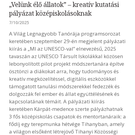
„Velünk élő állatok” – kreatív kutatási
pályázat középiskolásoknak
7/10/2025
A Világ Legnagyobb Tanórája programsorozat
keretében szeptember 29-én megjelent pályázati
kiírás a „MI az UNESCO-val” elnevezésű, 2025
tavaszán az UNESCO Társult Iskolákkal közösen
lebonyolított pilot projekt módszertanára építve
ösztönzi a diákokat arra, hogy tudományos és
kreatív megközelítéssel, digitális eszközökkel
támogatott tanulási módszerekkel fedezzék és
dolgozzák fel ember és állat együttélésének és
kapcsolatának témáit. A pályázati kiírás
keretében Kárpát-medence szerte pályázhatnak
3 fős középiskolás csapatok és mentortanáraik: a
fődíj egy terepmunka hétvége Tihanyban, amely
a világon elsőként létrejövő Tihanyi Közösségi