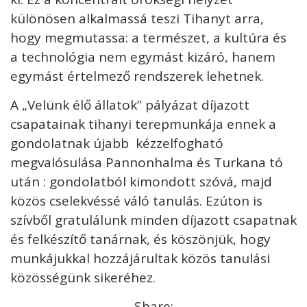
különösen alkalmassá teszi Tihanyt arra,
hogy megmutassa: a természet, a kultúra és
a technológia nem egymást kizáró, hanem
egymást értelmező rendszerek lehetnek.
A „Velünk élő állatok” pályázat díjazott
csapatainak tihanyi terepmunkája ennek a
gondolatnak újabb kézzelfogható
megvalósulása Pannonhalma és Turkana tó
után : gondolatból kimondott szóvá, majd
közös cselekvéssé váló tanulás. Ezúton is
szívből gratulálunk minden díjazott csapatnak
és felkészítő tanárnak, és köszönjük, hogy
munkájukkal hozzájárultak közös tanulási
közösségünk sikeréhez.
Share: