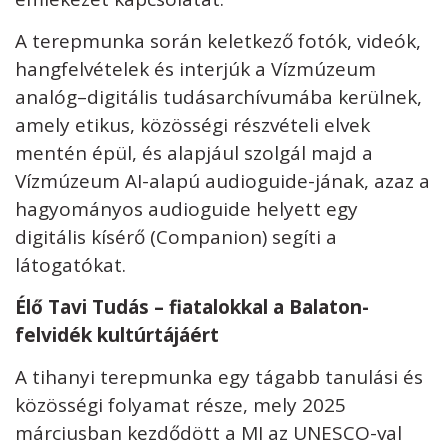
A terepmunka során keletkező fotók, videók,
hangfelvételek és interjúk a Vízmúzeum
analóg–digitális tudásarchívumába kerülnek,
amely etikus, közösségi részvételi elvek
mentén épül, és alapjául szolgál majd a
Vízmúzeum AI-alapú audioguide-jának, azaz a
hagyományos audioguide helyett egy
digitális kísérő (Companion) segíti a
látogatókat.
Élő Tavi Tudás – fiatalokkal a Balaton-
felvidék kultúrtájáért
A tihanyi terepmunka egy tágabb tanulási és
közösségi folyamat része, mely 2025
márciusban kezdődött a MI az UNESCO-val