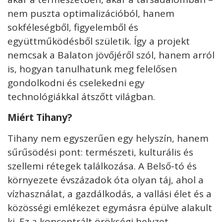
nem puszta optimalizációból, hanem
sokféleségből, figyelemből és
együttműködésből születik. Így a projekt
nemcsak a Balaton jövőjéről szól, hanem arról
is, hogyan tanulhatunk meg felelősen
gondolkodni és cselekedni egy
technológiákkal átszőtt világban.
Miért Tihany?
Tihany nem egyszerűen egy helyszín, hanem
sűrűsödési pont: természeti, kulturális és
szellemi rétegek találkozása. A Belső-tó és
környezete évszázadok óta olyan táj, ahol a
vízhasználat, a gazdálkodás, a vallási élet és a
közösségi emlékezet egymásra épülve alakult
ki. Ez a koncentrált örökségi helyzet