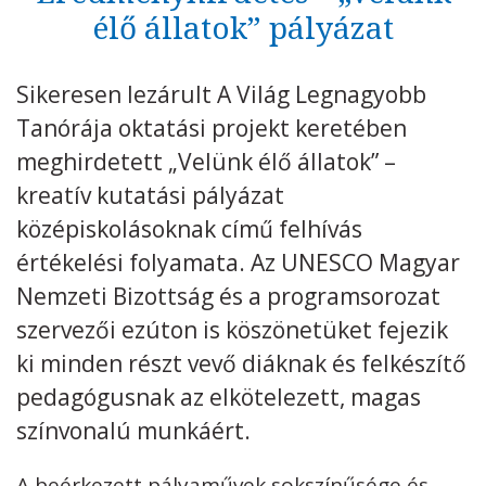
élő állatok” pályázat
Kövess minket
unescohungary
Sikeresen lezárult A Világ Legnagyobb
Adatkezelési tájékoztató
Impresszum
Technikai információk
RSS
Tanórája oktatási projekt keretében
meghirdetett „Velünk élő állatok” –
kreatív kutatási pályázat
középiskolásoknak című felhívás
értékelési folyamata. Az UNESCO Magyar
Nemzeti Bizottság és a programsorozat
szervezői ezúton is köszönetüket fejezik
ki minden részt vevő diáknak és felkészítő
pedagógusnak az elkötelezett, magas
színvonalú munkáért.
A beérkezett pályaművek sokszínűsége és