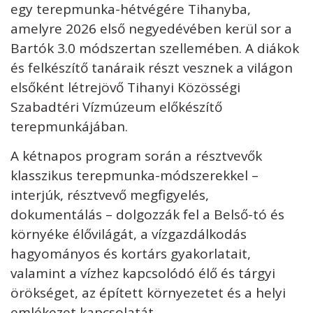
egy terepmunka-hétvégére Tihanyba,
amelyre 2026 első negyedévében kerül sor a
Bartók 3.0 módszertan szellemében. A diákok
és felkészítő tanáraik részt vesznek a világon
elsőként létrejövő Tihanyi Közösségi
Szabadtéri Vízmúzeum előkészítő
terepmunkájában.
A kétnapos program során a résztvevők
klasszikus terepmunka-módszerekkel –
interjúk, résztvevő megfigyelés,
dokumentálás – dolgozzák fel a Belső-tó és
környéke élővilágát, a vízgazdálkodás
hagyományos és kortárs gyakorlatait,
valamint a vízhez kapcsolódó élő és tárgyi
örökséget, az épített környezetet és a helyi
emlékezet kapcsolatát.