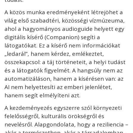
A közös munka eredményeként létrejöhet a
világ első szabadtéri, közösségi vízmúzeuma,
ahol a hagyományos audioguide helyett egy
digitális kísérő (Companion) segíti a
látogatókat. Ez a kísérő nem információkat
„ledarál”, hanem kérdez, emlékeztet,
összekapcsol: a táj történeteit, a helyi tudást
és a látogatók figyelmét. A hangsúly nem az
automatizáláson, hanem a kísérésen van: az
AI nem helyettesíti az emberi jelenlétet,
hanem segít elmélyíteni azt.
A kezdeményezés egyszerre szól környezeti
felelősségről, kulturális örökségről és
nevelésről. Alapgondolata, hogy a reziliencia –
akár a természetben, akár a társadalomban –