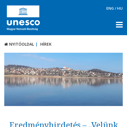
ENG
/
HU
NYITÓOLDAL
HÍREK
NYITÓOLDAL
HÍREK
RÓLUNK
TÉMÁK
DOKUMENTUMTÁR
PÁLYÁZATOK / DÍJAK
KAPCSOLAT
Eredményhirdetés – „Velünk