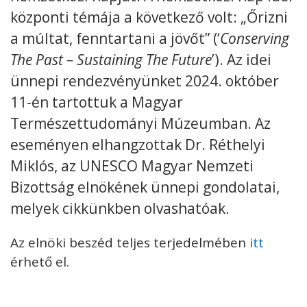
központi témája a következő volt: „Őrizni
Kövess minket
unescohungary
a múltat, fenntartani a jövőt” (‘
Conserving
The Past – Sustaining The Future
’). Az idei
Adatkezelési tájékoztató
Impresszum
Technikai információk
RSS
ünnepi rendezvényünket 2024. október
11-én tartottuk a Magyar
Természettudományi Múzeumban. Az
eseményen elhangzottak Dr. Réthelyi
Miklós, az UNESCO Magyar Nemzeti
Bizottság elnökének ünnepi gondolatai,
melyek cikkünkben olvashatóak.
Az elnöki beszéd teljes terjedelmében
itt
érhető el.