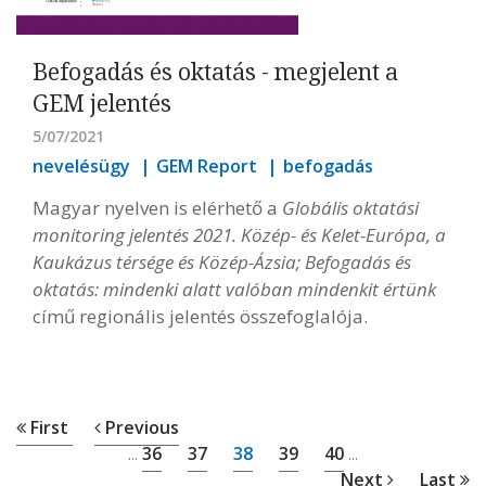
Befogadás és oktatás - megjelent a
GEM jelentés
5/07/2021
nevelésügy
GEM Report
befogadás
Magyar nyelven is elérhető a
Globális oktatási
monitoring jelentés 2021. Közép- és Kelet-Európa, a
Kaukázus térsége és Közép-Ázsia; Befogadás és
oktatás: mindenki alatt valóban mindenkit értünk
című regionális jelentés összefoglalója.
First
Previous
36
37
38
39
40
...
...
Next
Last