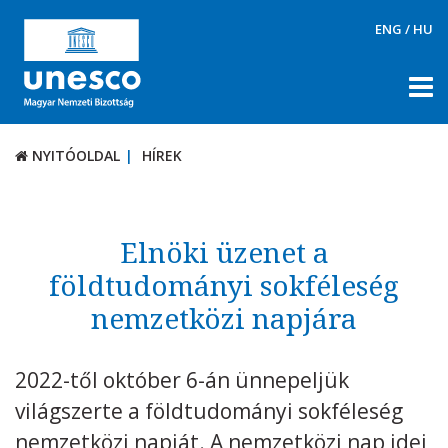
ENG
/
HU
NYITÓOLDAL
HÍREK
NYITÓOLDAL
HÍREK
RÓLUNK
TÉMÁK
Elnöki üzenet a
DOKUMENTUMTÁR
földtudományi sokféleség
nemzetközi napjára
PÁLYÁZATOK / DÍJAK
KAPCSOLAT
2022-től október 6-án ünnepeljük
világszerte a földtudományi sokféleség
nemzetközi napját. A nemzetközi nap idei