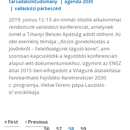
társadalomtudomány
agenda 2030
vallásközi párbeszéd
2019. június 12-13-án immár ötödik alkalommal
rendeztünk vallásközi konferenciát, amelynek
ismét a Tihanyi Bencés Apátság adott otthont. Az
idei esemény témája: „Közös gondolkodás a
jövőnkről – Felelősségünk táguló körei”, ami
szorosan kapcsolódik a legutóbbi konferencián
alapul vett dokumentumokhoz, úgymint az ENSZ
által 2015-ben elfogadott a Világunk átalakítása:
Fenntartható Fejlődési Keretrendszer 2030
c. programja, illetve Ferenc pápa Laudato
si’ enciklikája.
First
Previous
56
57
58
59
...
...