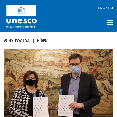
ENG
/
HU
NYITÓOLDAL
HÍREK
NYITÓOLDAL
HÍREK
RÓLUNK
TÉMÁK
DOKUMENTUMTÁR
PÁLYÁZATOK / DÍJAK
KAPCSOLAT